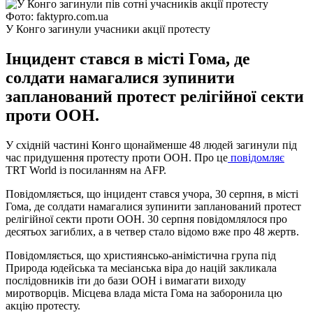
Фото: faktypro.com.ua
У Конго загинули учасники акції протесту
Інцидент стався в місті Гома, де
солдати намагалися зупинити
запланований протест релігійної секти
проти ООН.
У східній частині Конго щонайменше 48 людей загинули під
час придушення протесту проти ООН. Про це
повідомляє
TRT World із посиланням на AFP.
Повідомляється, що інцидент стався учора, 30 серпня, в місті
Гома, де солдати намагалися зупинити запланований протест
релігійної секти проти ООН. 30 серпня повідомлялося про
десятьох загиблих, а в четвер стало відомо вже про 48 жертв.
Повідомляється, що християнсько-анімістична група під
Природа юдейська та месіанська віра до націй закликала
послідовників іти до бази ООН і вимагати виходу
миротворців. Місцева влада міста Гома на заборонила цю
акцію протесту.