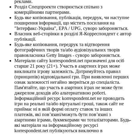
реклами.
Розділ Спецпроекти створюється спільно з
комерційними партнерами.
Будь яке копіювання, публікація, передрук, чи наступне
поширення інформації, що містить посилання на
"Інтерфакс-Україна", EPA / UPG, суворо забороняється.
Власник веб-сторінки в розділі Я-Корреспондент є автор
публікації.
Будь-яке копіювання, передрук та відтворення
фотографічних творів та/або аудіовізуальних творів
правовласника Getty Images - суворо забороняється.
Матеріали сайту korrespondent.net призначені для осіб
старше 21 року (21+). Участь в азартних іграх може
викликати ігрову залежність. Дотримуйтесь правил
(принципів) відповідальної гри. При виявленні перших
ознак залежності негайно зверніться до спеціаліста.
Пам'ятайте, що участь в азартних іграх не може бути
джерелом доходів або альтернативою роботі.
Інформаційний ресурс korrespondent.net не проводить
ігри на реальні та/або віртуальні гроші, також сайт не
приймає ні в якій формі оплату ставок та інших
платежів, які пов’язані/можуть бути пов’язані з
азартними іграми, букмекерами чи тоталізаторами. Будь-
які матеріали на інформаційному ресурсі
korrespondent.net публікуються виключно в