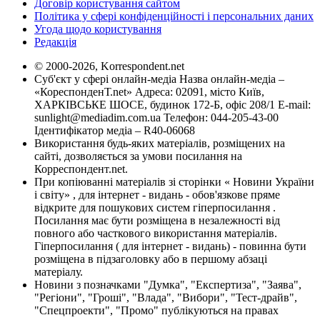
Договір користування сайтом
Політика у сфері конфіденційності і персональних даних
Угода щодо користування
Редакція
© 2000-2026, Korrespondent.net
Суб'єкт у сфері онлайн-медіа Назва онлайн-медіа –
«КореспонденТ.net» Адреса: 02091, місто Київ,
ХАРКІВСЬКЕ ШОСЕ, будинок 172-Б, офіс 208/1 E-mail:
sunlight@mediadim.com.ua
Телефон: 044-205-43-00
Ідентифікатор медіа – R40-06068
Використання будь-яких матеріалів, розміщених на
сайті, дозволяється за умови посилання на
Корреспондент.net.
При копіюванні матеріалів зі сторінки « Новини України
і світу» , для інтернет - видань - обов'язкове пряме
відкрите для пошукових систем гіперпосилання .
Посилання має бути розміщена в незалежності від
повного або часткового використання матеріалів.
Гіперпосилання ( для інтернет - видань) - повинна бути
розміщена в підзаголовку або в першому абзаці
матеріалу.
Новини з позначками "Думка", "Експертиза", "Заява",
"Регіони", "Гроші", "Влада", "Вибори", "Тест-драйв",
"Спецпроекти", "Промо" публікуються на правах