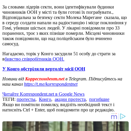
За словами лідерів секти, вони ідентифікували будинки
чиновників ООН у місті та були готові їх пограбувати.,
Відповідальна за безпеку секти Молека Марегане сказала, що
в середу солдати напали на радіостанцію і місце поклоніння у
Гомі, убивши шістьох людей. У лікарні повідомили про 33
поранених, троє з яких пізніше померли. Місцеві чиновники
також повідомили, що над поліцейським було вчинено
самосуд.
Нагадаємо, торік у Конго засудили 51 особу до страти за
в
бивство співробітників ООН.
У Конго обстріляли вертоліт місії ООН
Новини від
Корреспондент.net
в Telegram. Підписуйтесь на
наш канал
https://t.me/korrespondentnet
Читайте Korrespondent.net в Google News
ТЕГИ:
протесты
,
Конго
,
акции протеста
,
погибшие
Якщо ви помітили помилку, виділіть необхідний текст і
натисніть Ctrl + Enter, щоб повідомити про це редакцію.