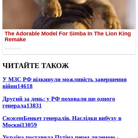
ЧИТАЙТЕ ТАКОЖ
У МЗС РФ відкинули можливість завершення
війни
14618
Другий за день: у РФ поховали ще одного
генерала
13831
Сюжет
Бенкет генералів. Наслідки вибуху в
Москві
13059
Україна поставила Путіна перед дилемою -