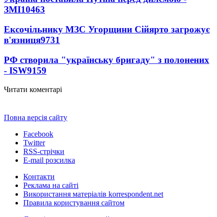
ЗМІ
10463
Ексочільнику МЗС Угорщини Сійярто загрожує
в'язниця
9731
РФ створила "українську бригаду" з полонених
- ISW
9159
Читати коментарі
Повна версія сайту
Facebook
Twitter
RSS-стрічки
E-mail розсилка
Контакти
Реклама на сайті
Використання матеріалів korrespondent.net
Правила користування сайтом