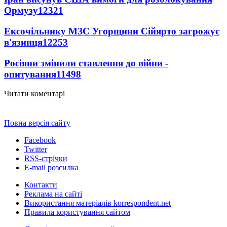
Ормузу
12321
Ексочільнику МЗС Угорщини Сійярто загрожує
в'язниця
12253
Росіяни змінили ставлення до війни -
опитування
11498
Читати коментарі
Повна версія сайту
Facebook
Twitter
RSS-стрічки
E-mail розсилка
Контакти
Реклама на сайті
Використання матеріалів korrespondent.net
Правила користування сайтом