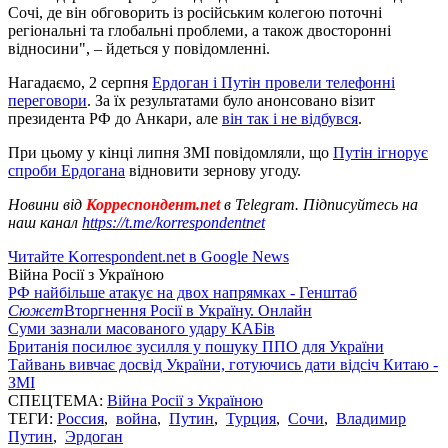
Сочі, де він обговорить із російським колегою поточні
регіональні та глобальні проблеми, а також двосторонні
відносини", – йдеться у повідомленні.
Нагадаємо, 2 серпня
Ердоган і Путін провели телефонні
переговори
. За їх результатами було анонсовано візит
президента РФ до Анкари, але
він так і не відбувся
.
При цьому у кінці липня ЗМІ повідомляли, що
Путін ігнорує
спроби Ердогана
відновити зернову угоду.
Новини від
Корреспондент.net
в Telegram. Підписуйтесь на
наш канал
https://t.me/korrespondentnet
Читайте Korrespondent.net в Google News
Війна Росії з Україною
РФ найбільше атакує на двох напрямках - Генштаб
Сюжет
Вторгнення Росії в Україну. Онлайн
Суми зазнали масованого удару КАБів
Британія посилює зусилля у пошуку ППО для України
Тайвань вивчає досвід України, готуючись дати відсіч Китаю -
ЗМІ
СПЕЦТЕМА:
Війна Росії з Україною
ТЕГИ:
Россия
,
война
,
Путин
,
Турция
,
Сочи
,
Владимир
Путин
,
Эрдоган