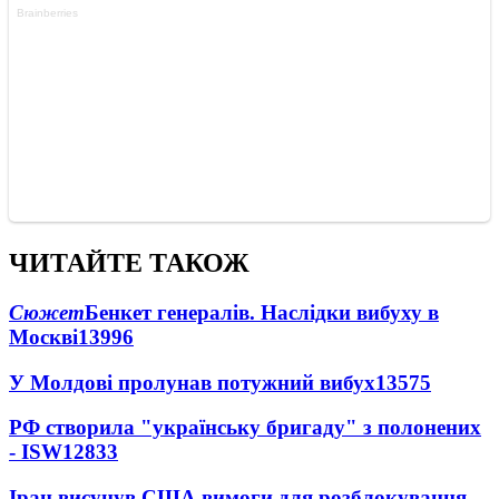
ЧИТАЙТЕ ТАКОЖ
Сюжет
Бенкет генералів. Наслідки вибуху в
Москві
13996
У Молдові пролунав потужний вибух
13575
РФ створила "українську бригаду" з полонених
- ISW
12833
Іран висунув США вимоги для розблокування