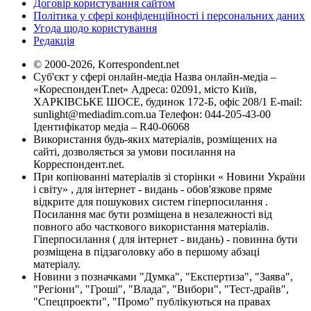
Договір користування сайтом
Політика у сфері конфіденційності і персональних даних
Угода щодо користування
Редакція
© 2000-2026, Korrespondent.net
Суб'єкт у сфері онлайн-медіа Назва онлайн-медіа –
«КореспонденТ.net» Адреса: 02091, місто Київ,
ХАРКІВСЬКЕ ШОСЕ, будинок 172-Б, офіс 208/1 E-mail:
sunlight@mediadim.com.ua
Телефон: 044-205-43-00
Ідентифікатор медіа – R40-06068
Використання будь-яких матеріалів, розміщених на
сайті, дозволяється за умови посилання на
Корреспондент.net.
При копіюванні матеріалів зі сторінки « Новини України
і світу» , для інтернет - видань - обов'язкове пряме
відкрите для пошукових систем гіперпосилання .
Посилання має бути розміщена в незалежності від
повного або часткового використання матеріалів.
Гіперпосилання ( для інтернет - видань) - повинна бути
розміщена в підзаголовку або в першому абзаці
матеріалу.
Новини з позначками "Думка", "Експертиза", "Заява",
"Регіони", "Гроші", "Влада", "Вибори", "Тест-драйв",
"Спецпроекти", "Промо" публікуються на правах