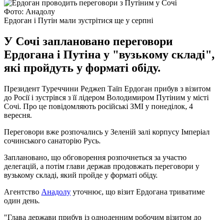
Фото: Анадолу
Ердоган і Путін мали зустрітися ще у серпні
У Сочі заплановано переговори
Ердогана і Путіна у "вузькому складі",
які пройдуть у форматі обіду.
Президент Туреччини Реджеп Таїп Ердоган прибув з візитом
до Росії і зустрівся з її лідером Володимиром Путіним у місті
Сочі. Про це повідомляють російські ЗМІ у понеділок, 4
вересня.
Переговори вже розпочались у Зеленій залі корпусу Імперіал
сочинського санаторію Русь.
Заплановано, що обговорення розпочнеться за участю
делегацій, а потім глави держав продовжать переговори у
вузькому складі, який пройде у форматі обіду.
Агентство
Анадолу
уточнює, що візит Ердогана триватиме
один день.
"Глава держави прибув із одноденним робочим візитом до