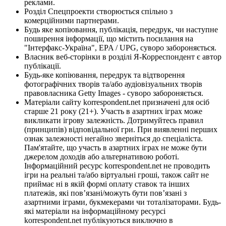
реклами.
Розділ Спецпроекти створюється спільно з
комерційними партнерами.
Будь яке копіювання, публікація, передрук, чи наступне
поширення інформації, що містить посилання на
"Інтерфакс-Україна", EPA / UPG, суворо забороняється.
Власник веб-сторінки в розділі Я-Корреспондент є автор
публікації.
Будь-яке копіювання, передрук та відтворення
фотографічних творів та/або аудіовізуальних творів
правовласника Getty Images - суворо забороняється.
Матеріали сайту korrespondent.net призначені для осіб
старше 21 року (21+). Участь в азартних іграх може
викликати ігрову залежність. Дотримуйтесь правил
(принципів) відповідальної гри. При виявленні перших
ознак залежності негайно зверніться до спеціаліста.
Пам'ятайте, що участь в азартних іграх не може бути
джерелом доходів або альтернативою роботі.
Інформаційний ресурс korrespondent.net не проводить
ігри на реальні та/або віртуальні гроші, також сайт не
приймає ні в якій формі оплату ставок та інших
платежів, які пов’язані/можуть бути пов’язані з
азартними іграми, букмекерами чи тоталізаторами. Будь-
які матеріали на інформаційному ресурсі
korrespondent.net публікуються виключно в