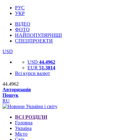
РУС
УКР
ВІДЕО
ФОТО
НАЙПОПУЛЯРНІШІ
СПЕЦПРОЕКТИ
USD
USD
44.4962
EUR
51.3814
Всі курси валют
44.4962
Авторизація
Пошук
RU
ВСІ РОЗДІЛИ
Головна
Україна
Місто
Світ