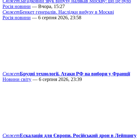
Сюжет
Загадковий звук вибуху налякав Москву: що це було
Росія новини
— Вчора, 15:27
Сюжет
Бенкет генералів. Наслідки вибуху в Москві
Росія новини
— 6 серпня 2026, 23:58
Сюжет
Брудні технології. Атаки РФ на вибори у Франції
Новини світу
— 6 серпня 2026, 23:39
Сюжет
Ескалація для Європи. Російський дрон в Лейпцигу