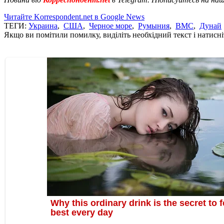
Читайте Korrespondent.net в Google News
ТЕГИ:
Украина
,
США
,
Черное море
,
Румыния
,
ВМС
,
Дунай
Якщо ви помітили помилку, виділіть необхідний текст і натисніт