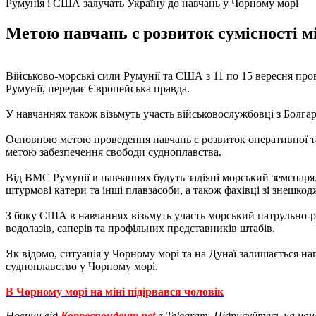
Румунія і США залучать Україну до навчань у Чорному морі
Метою навчань є розвиток сумісності м
Військово-морські сили Румунії та США з 11 по 15 вересня про
Румунії, передає Європейська правда.
У навчаннях також візьмуть участь військовослужбовці з Болгарі
Основною метою проведення навчань є розвиток оперативної та
метою забезпечення свободи судноплавства.
Від ВМС Румунії в навчаннях будуть задіяні морський земснаряд
штурмові катери та інші плавзасоби, а також фахівці зі знешко
З боку США в навчаннях візьмуть участь морський патрульно-ро
водолазів, саперів та профільних представників штабів.
Як відомо, ситуація у Чорному морі та на Дунаї залишається н
судноплавство у Чорному морі.
В Чорному морі на міні підірвався чоловік
Новини від
Корреспондент.net
в Telegram. Підписуйтесь на на