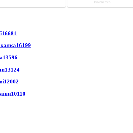
ї
16681
іхалка
16199
а
13596
ни
13124
ві
12002
раїни
10110