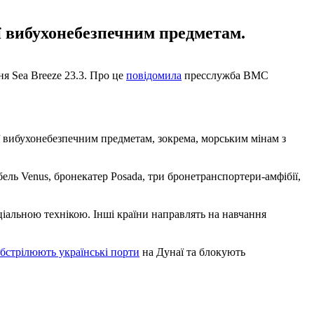
ї вибухонебезпечним предметам.
я Sea Breeze 23.3. Про це
повідомила
пресслужба ВМС
ї вибухонебезпечним предметам, зокрема, морським мінам з
ель Venus, бронекатер Posada, три бронетранспортери-амфібії,
ціальною технікою. Інші країни направлять на навчання
бстрілюють українські порти
на Дунаї та блокують