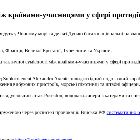
іж країнами-учасницями у сфері протиді
ведуть у Чорному морі та дельті Дунаю багатонаціональні навчанн
ї, Франції, Великої Британії, Туреччини та України.
 тактичної сумісності між країнами-учасницями у сфері протиді
 Sublocotenent Alexandru Axente, швидкохідний водолазний кораб
дження вибухових пристроїв, морські піхотинці та штабні офіцери.
звідувальний літак Poseidon, водолази-сапери з катерами та спе
апруженою через російські провокації. Війська РФ
систематично о
ш канал
https://t.me/korrespondentnet