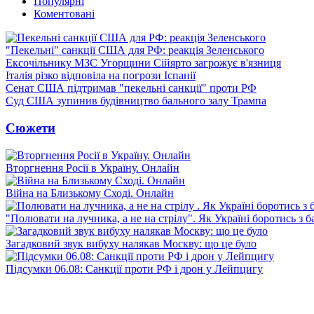
Популярні
Коментовані
"Пекельні" санкції США для РФ: реакція Зеленського
Ексочільнику МЗС Угорщини Сійярто загрожує в'язниця
Італія різко відповіла на погрози Іспанії
Сенат США підтримав "пекельні санкції" проти РФ
Суд США зупинив будівництво бального залу Трампа
Сюжети
Вторгнення Росії в Україну. Онлайн
Війна на Близькому Сході. Онлайн
"Полювати на лучника, а не на стрілу". Як Україні боротись з 
Загадковий звук вибуху налякав Москву: що це було
Підсумки 06.08: Санкції проти РФ і дрон у Лейпцигу