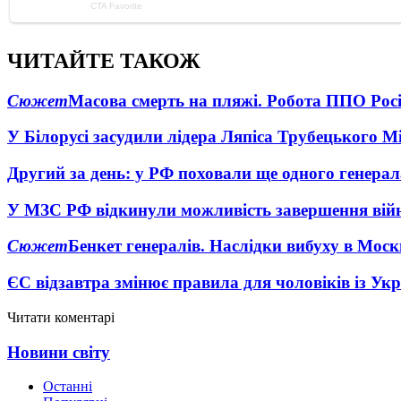
ЧИТАЙТЕ ТАКОЖ
Сюжет
Масова смерть на пляжі. Робота ППО Росі
У Білорусі засудили лідера Ляпіса Трубецького М
Другий за день: у РФ поховали ще одного генерал
У МЗС РФ відкинули можливість завершення вій
Сюжет
Бенкет генералів. Наслідки вибуху в Моск
ЄС відзавтра змінює правила для чоловіків із Ук
Читати коментарі
Новини світу
Останні