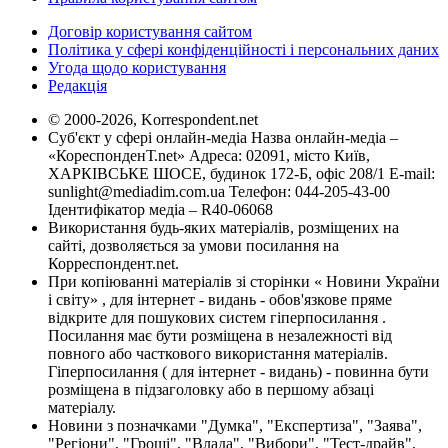
Договір користування сайтом
Політика у сфері конфіденційності і персональних даних
Угода щодо користування
Редакція
© 2000-2026, Korrespondent.net
Суб'єкт у сфері онлайн-медіа Назва онлайн-медіа –
«КореспонденТ.net» Адреса: 02091, місто Київ,
ХАРКІВСЬКЕ ШОСЕ, будинок 172-Б, офіс 208/1 E-mail:
sunlight@mediadim.com.ua
Телефон: 044-205-43-00
Ідентифікатор медіа – R40-06068
Використання будь-яких матеріалів, розміщених на
сайті, дозволяється за умови посилання на
Корреспондент.net.
При копіюванні матеріалів зі сторінки « Новини України
і світу» , для інтернет - видань - обов'язкове пряме
відкрите для пошукових систем гіперпосилання .
Посилання має бути розміщена в незалежності від
повного або часткового використання матеріалів.
Гіперпосилання ( для інтернет - видань) - повинна бути
розміщена в підзаголовку або в першому абзаці
матеріалу.
Новини з позначками "Думка", "Експертиза", "Заява",
"Регіони", "Гроші", "Влада", "Вибори", "Тест-драйв",