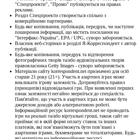
"Спецпроекти", "Промо" публікуються на правах
реклами.
Розділ Спецпроекти створюється спільно з
комерційними партнерами.
Будь яке копіювання, публікація, передрук, чи наступне
поширення інформації, що містить посилання на
"Інтерфакс-Україна", EPA / UPG, суворо забороняється.
Власник веб-сторінки в розділі Я-Корреспондент є автор
публікації.
Будь-яке копіювання, передрук та відтворення
фотографічних творів та/або аудіовізуальних творів
правовласника Getty Images - суворо забороняється.
Матеріали сайту korrespondent.net призначені для осіб
старше 21 року (21+). Участь в азартних іграх може
викликати ігрову залежність. Дотримуйтесь правил
(принципів) відповідальної гри. При виявленні перших
ознак залежності негайно зверніться до спеціаліста.
Пам'ятайте, що участь в азартних іграх не може бути
джерелом доходів або альтернативою роботі.
Інформаційний ресурс korrespondent.net не проводить
ігри на реальні та/або віртуальні гроші, також сайт не
приймає ні в якій формі оплату ставок та інших
платежів, які пов’язані/можуть бути пов’язані з
азартними іграми, букмекерами чи тоталізаторами. Будь-
які матеріали на інформаційному ресурсі