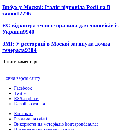
Вибух у Москві: Італія відповіла Росії на її
заяви
12296
ЄС відзавтра змінює правила для чоловіків із
України
9940
ЗМІ: У ресторані в Москві загинула дочка
генерала
9384
Читати коментарі
Повна версія сайту
Facebook
Twitter
RSS-стрічки
E-mail розсилка
Контакти
Реклама на сайті
Використання матеріалів korrespondent.net
Правила користування сайтом