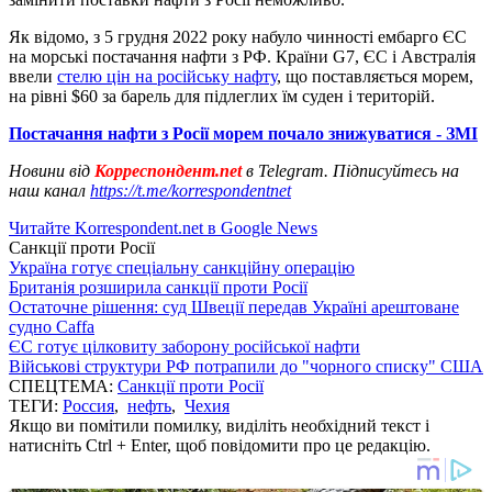
Як відомо, з 5 грудня 2022 року набуло чинності ембарго ЄС
на морські постачання нафти з РФ. Країни G7, ЄС і Австралія
ввели
стелю цін на російську нафту
, що поставляється морем,
на рівні $60 за барель для підлеглих їм суден і територій.
Постачання нафти з Росії морем почало знижуватися - ЗМІ
Новини від
Корреспондент.net
в Telegram. Підписуйтесь на
наш канал
https://t.me/korrespondentnet
Читайте Korrespondent.net в Google News
Санкції проти Росії
Україна готує спеціальну санкційну операцію
Британія розширила санкції проти Росії
Остаточне рішення: суд Швеції передав Україні арештоване
судно Caffa
ЄС готує цілковиту заборону російської нафти
Військові структури РФ потрапили до "чорного списку" США
СПЕЦТЕМА:
Санкції проти Росії
ТЕГИ:
Россия
,
нефть
,
Чехия
Якщо ви помітили помилку, виділіть необхідний текст і
натисніть Ctrl + Enter, щоб повідомити про це редакцію.