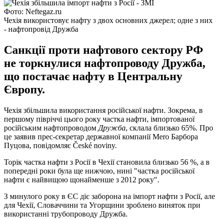
Фото: Neftegaz.ru
Чехія використовує нафту з двох основних джерел; одне з них
- нафтопровід Дружба
Санкції проти нафтового сектору РФ
не торкнулися нафтопроводу Дружба,
що постачає нафту в Центральну
Європу.
Чехія збільшила використання російської нафти. Зокрема, в
першому півріччі цього року частка нафти, імпортованої
російським нафтопроводом
Дружба
, склала близько 65%. Про
це заявив прес-секретар державної компанії Mero Барбора
Пуцова, повідомляє České noviny.
Торік частка нафти з Росії в Чехії становила близько 56 %, а в
попередні роки була ще нижчою, нині "частка російської
нафти є найвищою щонайменше з 2012 року".
З минулого року в ЄС діє заборона на імпорт нафти з Росії, але
для Чехії, Словаччини та Угорщини зроблено виняток при
використанні трубопроводу Дружба.