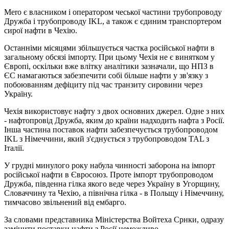
Mero є власником і оператором чеської частини трубопроводу
Дружба і трубопроводу IKL, а також є єдиним транспортером
сирої нафти в Чехію.
Останніми місяцями збільшується частка російської нафти в
загальному обсязі імпорту. При цьому Чехія не є винятком у
Європі, оскільки вже влітку аналітики зазначали, що НПЗ в
ЄС намагаються забезпечити собі більше нафти у зв'язку з
побоюванням дефіциту під час транзиту сировини через
Україну.
Чехія використовує нафту з двох основних джерел. Одне з них
- нафтопровід Дружба, яким до країни надходить нафта з Росії.
Інша частина поставок нафти забезпечується трубопроводом
IKL з Німеччини, який з'єднується з трубопроводом TAL з
Італії.
У грудні минулого року набула чинності заборона на імпорт
російської нафти в Євросоюз. Проте імпорт трубопроводом
Дружба, південна гілка якого веде через Україну в Угорщину,
Словаччину та Чехію, а північна гілка - в Польщу і Німеччину,
тимчасово звільнений від ембарго.
За словами представника Міністерства Войтеха Срнки, одразу
замінити поставки нафти з Росії неможливо.