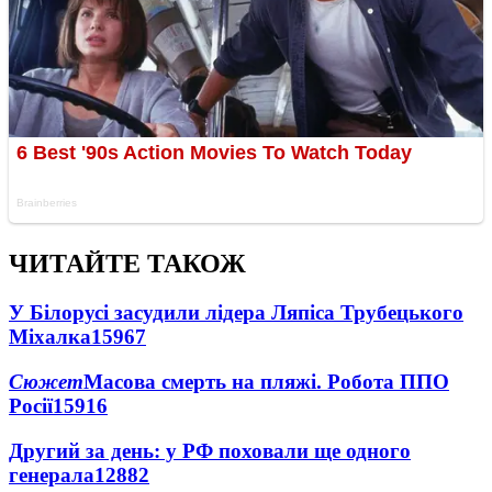
ЧИТАЙТЕ ТАКОЖ
У Білорусі засудили лідера Ляпіса Трубецького
Міхалка
15967
Сюжет
Масова смерть на пляжі. Робота ППО
Росії
15916
Другий за день: у РФ поховали ще одного
генерала
12882