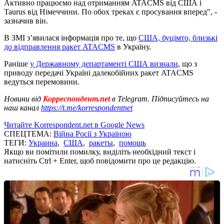
Активно працюємо над отриманням ATACMS від США і
Taurus від Німеччини. По обох треках є просування вперед", -
зазначив він.
В ЗМІ з’явилася інформація про те, що
США, буцімто, близькі
до відправлення ракет ATACMS
в Україну.
Раніше
у Державному департаменті США визнали
, що з
приводу передачі Україні далекобійних ракет ATACMS
ведуться перемовини.
Новини від
Корреспондент.net
в Telegram. Підписуйтесь на
наш канал
https://t.me/korrespondentnet
Читайте Korrespondent.net в Google News
СПЕЦТЕМА:
Війна Росії з Україною
ТЕГИ:
Украина
,
США
,
ракеты
,
помощь
Якщо ви помітили помилку, виділіть необхідний текст і
натисніть Ctrl + Enter, щоб повідомити про це редакцію.