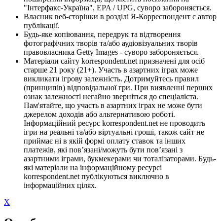
"Інтерфакс-Україна", EPA / UPG, суворо забороняється.
Власник веб-сторінки в розділі Я-Корреспондент є автор
публікації.
Будь-яке копіювання, передрук та відтворення
фотографічних творів та/або аудіовізуальних творів
правовласника Getty Images - суворо забороняється.
Матеріали сайту korrespondent.net призначені для осіб
старше 21 року (21+). Участь в азартних іграх може
викликати ігрову залежність. Дотримуйтесь правил
(принципів) відповідальної гри. При виявленні перших
ознак залежності негайно зверніться до спеціаліста.
Пам'ятайте, що участь в азартних іграх не може бути
джерелом доходів або альтернативою роботі.
Інформаційний ресурс korrespondent.net не проводить
ігри на реальні та/або віртуальні гроші, також сайт не
приймає ні в якій формі оплату ставок та інших
платежів, які пов’язані/можуть бути пов’язані з
азартними іграми, букмекерами чи тоталізаторами. Будь-
які матеріали на інформаційному ресурсі
korrespondent.net публікуються виключно в
інформаційних цілях.
X