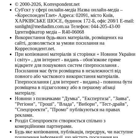
© 2000-2026, Korrespondent.net
Суб'єкт у сфері онлайн-медіа Назва онлайн-медіа –
«КореспонденТ.net» Адреса: 02091, місто Київ,
ХАРКІВСЬКЕ ШОСЕ, будинок 172-Б, офіс 208/1 E-mail:
sunlight@mediadim.com.ua
Телефон: 044-205-43-00
Ідентифікатор медіа – R40-06068
Використання будь-яких матеріалів, розміщених на
сайті, дозволяється за умови посилання на
Корреспондент.net.
При копіюванні матеріалів зі сторінки « Новини України
і світу» , для інтернет - видань - обов'язкове пряме
відкрите для пошукових систем гіперпосилання .
Посилання має бути розміщена в незалежності від
повного або часткового використання матеріалів.
Гіперпосилання ( для інтернет - видань) - повинна бути
розміщена в підзаголовку або в першому абзаці
матеріалу.
Новини з позначками "Думка", "Експертиза", "Заява",
"Регіони", "Гроші", "Влада", "Вибори", "Тест-драйв",
"Спецпроекти", "Промо" публікуються на правах
реклами.
Розділ Спецпроекти створюється спільно з
комерційними партнерами.
Будь яке копіювання, публікація, передрук, чи наступне
поширення інформації, що містить посилання на