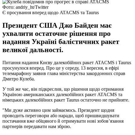
Фото: andriy_ht/Twitter
Є просування вперед щодо ATACMS та Taurus
Президент США Джо Байден має
ухвалити остаточне рішення про
надання Україні балістичних ракет
великої дальності.
Питання надання Києву далекобійних ракет ATACMS і Taurus
просунулося вперед. Про це у середу, 13 вересня, в ефірі
телемарафону заявив глава міністерства закордонних справ
Дмитро Кулеба.
У той же час, він підкреслив, що рішення щодо отримання
Україною американських далекобійних ракет ATACMS та
німецьких далекобійних ракет Taurus остаточно не прийняте.
"Ми дуже активно цим займаємось. Президент щодня
проводить переговори або наради, щоб пришвидшувати
постачання вже обіцяного й отримувати нові зобов’язання
партнерів передавати нам зброю.