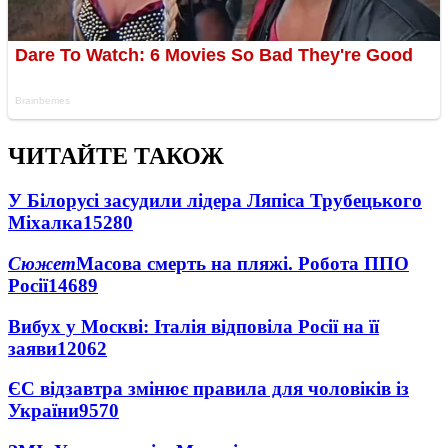
ЧИТАЙТЕ ТАКОЖ
У Білорусі засудили лідера Ляпіса Трубецького
Міхалка
15280
Сюжет
Масова смерть на пляжі. Робота ППО
Росії
14689
Вибух у Москві: Італія відповіла Росії на її
заяви
12062
ЄС відзавтра змінює правила для чоловіків із
України
9570