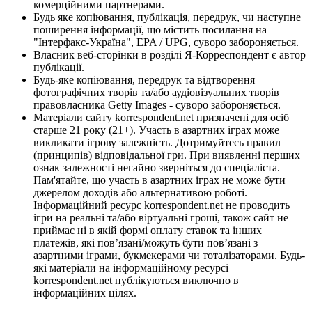
комерційними партнерами.
Будь яке копіювання, публікація, передрук, чи наступне
поширення інформації, що містить посилання на
"Інтерфакс-Україна", EPA / UPG, суворо забороняється.
Власник веб-сторінки в розділі Я-Корреспондент є автор
публікації.
Будь-яке копіювання, передрук та відтворення
фотографічних творів та/або аудіовізуальних творів
правовласника Getty Images - суворо забороняється.
Матеріали сайту korrespondent.net призначені для осіб
старше 21 року (21+). Участь в азартних іграх може
викликати ігрову залежність. Дотримуйтесь правил
(принципів) відповідальної гри. При виявленні перших
ознак залежності негайно зверніться до спеціаліста.
Пам'ятайте, що участь в азартних іграх не може бути
джерелом доходів або альтернативою роботі.
Інформаційний ресурс korrespondent.net не проводить
ігри на реальні та/або віртуальні гроші, також сайт не
приймає ні в якій формі оплату ставок та інших
платежів, які пов’язані/можуть бути пов’язані з
азартними іграми, букмекерами чи тоталізаторами. Будь-
які матеріали на інформаційному ресурсі
korrespondent.net публікуються виключно в
інформаційних цілях.