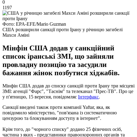
0
1197
Фото: EPA-EFE/Mario Guzman
США розширили санкції проти Ірану у річницю загибелі
Махси Аміні
Мінфін США додав у санкційний
список іранські ЗМІ, що зайняли
провладну позицію та засудили
бажання жінок позбутися хіджабів.
Мінфін США додав до списку санкцій проти Ірану три місцеві
ЗМІ: агенції "Фарс", "Таснім" та телеканал "Прес-ТВ". Про це
у п'ятницю, 15 вересня, повідомляє
Інтерфакс
.
Санкції введені також проти компанії Yaftar, яка, як
повідомило міністерство, "пов'язана із систематичною
цензурою та блокуванням доступу в інтернет".
Крім того, до "чорного списку" додано 25 фізичних осіб,
частина з яких - представники правоохоронних органів та