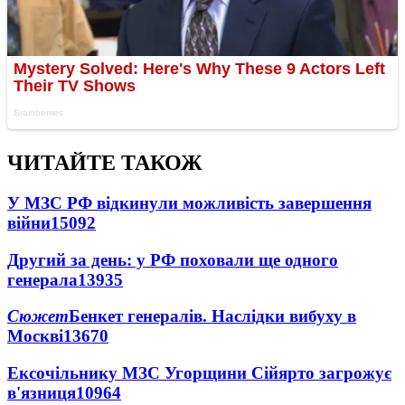
ЧИТАЙТЕ ТАКОЖ
У МЗС РФ відкинули можливість завершення
війни
15092
Другий за день: у РФ поховали ще одного
генерала
13935
Сюжет
Бенкет генералів. Наслідки вибуху в
Москві
13670
Ексочільнику МЗС Угорщини Сійярто загрожує
в'язниця
10964