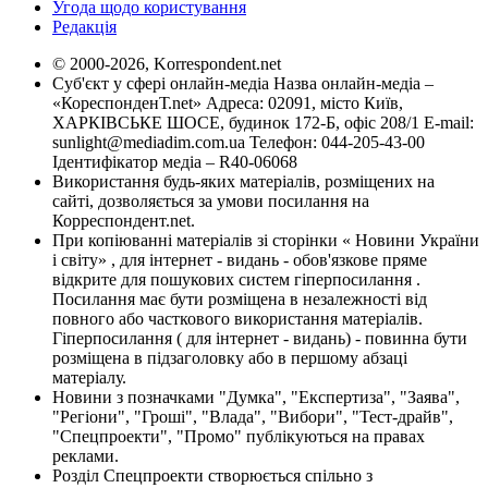
Угода щодо користування
Редакція
© 2000-2026, Korrespondent.net
Суб'єкт у сфері онлайн-медіа Назва онлайн-медіа –
«КореспонденТ.net» Адреса: 02091, місто Київ,
ХАРКІВСЬКЕ ШОСЕ, будинок 172-Б, офіс 208/1 E-mail:
sunlight@mediadim.com.ua
Телефон: 044-205-43-00
Ідентифікатор медіа – R40-06068
Використання будь-яких матеріалів, розміщених на
сайті, дозволяється за умови посилання на
Корреспондент.net.
При копіюванні матеріалів зі сторінки « Новини України
і світу» , для інтернет - видань - обов'язкове пряме
відкрите для пошукових систем гіперпосилання .
Посилання має бути розміщена в незалежності від
повного або часткового використання матеріалів.
Гіперпосилання ( для інтернет - видань) - повинна бути
розміщена в підзаголовку або в першому абзаці
матеріалу.
Новини з позначками "Думка", "Експертиза", "Заява",
"Регіони", "Гроші", "Влада", "Вибори", "Тест-драйв",
"Спецпроекти", "Промо" публікуються на правах
реклами.
Розділ Спецпроекти створюється спільно з