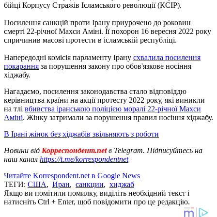
бійці Корпусу Стражів Ісламського революції (КСІР).
Посилення санкцій проти Ірану приурочено до роковин
смерті 22-річної Махси Аміні. Її похорон 16 вересня 2022 року
спричинив масові протести в ісламській республіці.
Напередодні комісія парламенту Ірану
схвалила посилення
покарання
за порушення закону про обов'язкове носіння
хіджабу.
Нагадаємо, посилення законодавства стало відповіддю
керівництва країни на акції протесту 2022 року, які виникли
на тлі
вбивства іранською поліцією моралі 22-річної Махси
Аміні
. Жінку затримали за порушення правил носіння хіджабу.
В Ірані жінок без хіджабів звільняють з роботи
Новини від
Корреспондент.net
в Telegram. Підписуйтесь на
наш канал
https://t.me/korrespondentnet
Читайте Korrespondent.net в Google News
ТЕГИ:
США
,
Иран
,
санкции
,
хиджаб
Якщо ви помітили помилку, виділіть необхідний текст і
натисніть Ctrl + Enter, щоб повідомити про це редакцію.