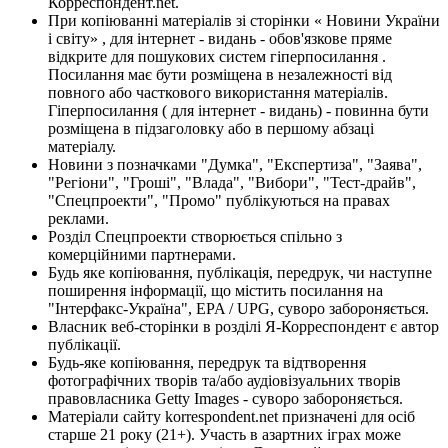
Корреспондент.net.
При копіюванні матеріалів зі сторінки « Новини України
і світу» , для інтернет - видань - обов'язкове пряме
відкрите для пошукових систем гіперпосилання .
Посилання має бути розміщена в незалежності від
повного або часткового використання матеріалів.
Гіперпосилання ( для інтернет - видань) - повинна бути
розміщена в підзаголовку або в першому абзаці
матеріалу.
Новини з позначками "Думка", "Експертиза", "Заява",
"Регіони", "Гроші", "Влада", "Вибори", "Тест-драйв",
"Спецпроекти", "Промо" публікуються на правах
реклами.
Розділ Спецпроекти створюється спільно з
комерційними партнерами.
Будь яке копіювання, публікація, передрук, чи наступне
поширення інформації, що містить посилання на
"Інтерфакс-Україна", EPA / UPG, суворо забороняється.
Власник веб-сторінки в розділі Я-Корреспондент є автор
публікації.
Будь-яке копіювання, передрук та відтворення
фотографічних творів та/або аудіовізуальних творів
правовласника Getty Images - суворо забороняється.
Матеріали сайту korrespondent.net призначені для осіб
старше 21 року (21+). Участь в азартних іграх може