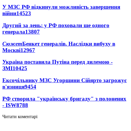
У МЗС РФ відкинули можливість завершення
війни
14523
Другий за день: у РФ поховали ще одного
генерала
13807
Сюжет
Бенкет генералів. Наслідки вибуху в
Москві
12967
Україна поставила Путіна перед дилемою -
ЗМІ
10425
Ексочільнику МЗС Угорщини Сійярто загрожує
в'язниця
9454
РФ створила "українську бригаду" з полонених
- ISW
8788
Читати коментарі