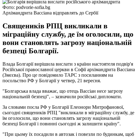
Фото: podvorie-sofia.bg
Архімандрита Вассіана відправлять до Сербії
Священиків РПЦ викликали в
міграційну службу, де їм оголосили, що
вони становлять загрозу національній
безпеці Болгарії.
Влада Болгарії вирішила вислати з країни настоятеля подвір'я
Російської православної церкви в Софії архімандрита Вассіана
(Змєєва). Про це повідомило ТАРС з посиланням на
посольство РФ у Болгарії у четвер, 21 вересня.
"Болгарська влада вважає, що отець Вассіан несе загрозу
національній безпеці", – зазначили російські дипломати.
За словами посла РФ у Болгарії Елеонори Митрофанової,
сьогодні священиків РПЦ "викликали в міграційну службу, де
їм оголосили, що вони становлять загрозу національній
безпеці Болгарії і повинні сьогодні ж залишити країну".
"При цьому їх посадили в автозак і повезли по будинкам, щоб