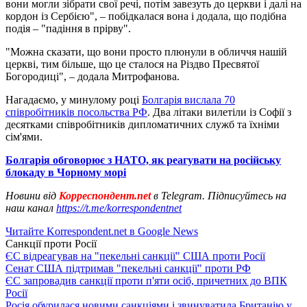
вони могли зібрати свої речі, потім завезуть до церкви і далі на
кордон із Сербією", – побідкалася вона і додала, що подібна
подія – "падіння в прірву".
"Можна сказати, що вони просто плюнули в обличчя нашій
церкві, тим більше, що це сталося на Різдво Пресвятої
Богородиці", – додала Митрофанова.
Нагадаємо, у минулому році
Болгарія вислала 70
співробітників посольства РФ
. Два літаки вилетіли із Софії з
десятками співробітників дипломатичних служб та їхніми
сім'ями.
Болгарія обговорює з НАТО, як реагувати на російську
блокаду в Чорному морі
Новини від
Корреспондент.net
в Telegram. Підписуйтесь на
наш канал
https://t.me/korrespondentnet
Читайте Korrespondent.net в Google News
Санкції проти Росії
ЄС відреагував на "пекельні санкції" США проти Росії
Сенат США підтримав "пекельні санкції" проти РФ
ЄС запровадив санкції проти п'яти осіб, причетних до ВПК
Росії
Росія обурилася новими санкціями і звинуватила Британію у