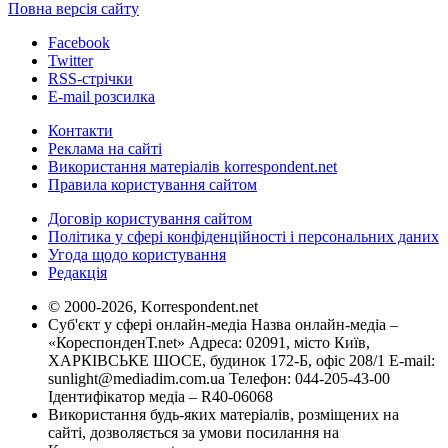
Повна версія сайту
Facebook
Twitter
RSS-стрічки
E-mail розсилка
Контакти
Реклама на сайті
Використання матеріалів korrespondent.net
Правила користування сайтом
Договір користування сайтом
Політика у сфері конфіденційності і персональних даних
Угода щодо користування
Редакція
© 2000-2026, Korrespondent.net
Суб'єкт у сфері онлайн-медіа Назва онлайн-медіа –
«КореспонденТ.net» Адреса: 02091, місто Київ,
ХАРКІВСЬКЕ ШОСЕ, будинок 172-Б, офіс 208/1 E-mail:
sunlight@mediadim.com.ua
Телефон: 044-205-43-00
Ідентифікатор медіа – R40-06068
Використання будь-яких матеріалів, розміщених на
сайті, дозволяється за умови посилання на