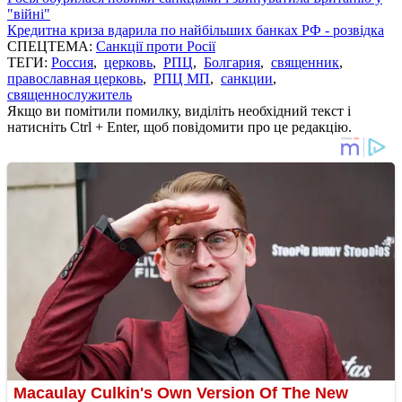
"війні"
Кредитна криза вдарила по найбільших банках РФ - розвідка
СПЕЦТЕМА:
Санкції проти Росії
ТЕГИ:
Россия
,
церковь
,
РПЦ
,
Болгария
,
священник
,
православная церковь
,
РПЦ МП
,
санкции
,
священнослужитель
Якщо ви помітили помилку, виділіть необхідний текст і
натисніть Ctrl + Enter, щоб повідомити про це редакцію.