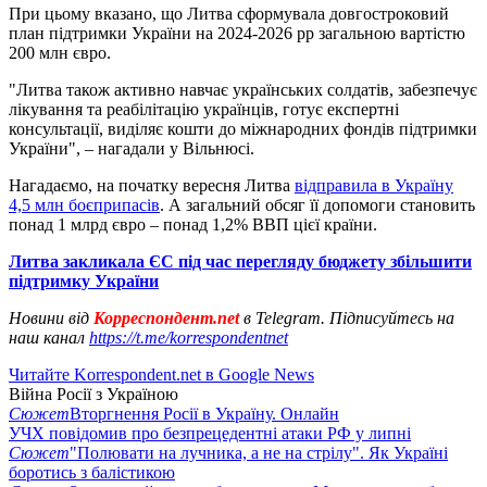
При цьому вказано, що Литва сформувала довгостроковий
план підтримки України на 2024-2026 рр загальною вартістю
200 млн євро.
"Литва також активно навчає українських солдатів, забезпечує
лікування та реабілітацію українців, готує експертні
консультації, виділяє кошти до міжнародних фондів підтримки
України", – нагадали у Вільнюсі.
Нагадаємо, на початку вересня Литва
відправила в Україну
4,5 млн боєприпасів
. А загальний обсяг її допомоги становить
понад 1 млрд євро – понад 1,2% ВВП цієї країни.
Литва закликала ЄС під час перегляду бюджету збільшити
підтримку України
Новини від
Корреспондент.net
в Telegram. Підписуйтесь на
наш канал
https://t.me/korrespondentnet
Читайте Korrespondent.net в Google News
Війна Росії з Україною
Сюжет
Вторгнення Росії в Україну. Онлайн
УЧХ повідомив про безпрецедентні атаки РФ у липні
Сюжет
"Полювати на лучника, а не на стрілу". Як Україні
боротись з балістикою