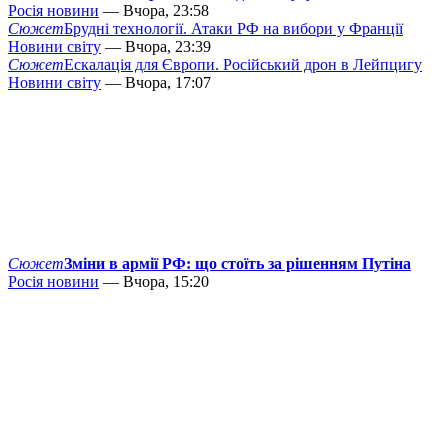
Росія новини
— Вчора, 23:58
Сюжет
Брудні технології. Атаки РФ на вибори у Франції
Новини світу
— Вчора, 23:39
Сюжет
Ескалація для Європи. Російський дрон в Лейпцигу
Новини світу
— Вчора, 17:07
Сюжет
Зміни в армії РФ: що стоїть за рішенням Путіна
Росія новини
— Вчора, 15:20