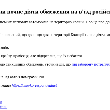
ни почне діяти обмеження на в'їзд росій
сійських легкових автомобілів на територію країни. Про це пові
певнений, що до кінця дня на території Болгарії почне діяти заб
сяців.
 країну щомісяця, але підкреслив, що їх небагато.
 щодо санкційних обмежень, уточнивши, що
під заборону потрапля
в’їзд авто з номерами РФ.
ш канал
https://t.me/korrespondentnet
ї
ійні"