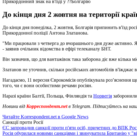
Прикордонний знак на в'їзді у ??Болгарію
До кінця дня 2 жовтня на території краї
До кінця дня понеділка, 2 жовтня, Болгарія припинить в'їзд ро
Прикордонної поліції Антона Златанова.
"Ми працювали з четверга до вчорашнього дня дуже активно. Я в
- заявив очільник відомства в ефірі телеканалу БНТ.
Він зазначив, що для вантажівок така заборона діє вже кілька мі
Златанов не уточнив, скільки російських автомобілів в'їжджає в
Нагадаємо, 11 вересня Єврокомісія опублікувала роз’яснення
того, чи є вони особистими речами росіян.
Наразі країни Балтії, Польща, Фінляндія та
Норвегія
заборонили 
Новини від
Корреспондент.net
в Telegram. Підписуйтесь на на
Читайте Korrespondent.net в Google News
Санкції проти Росії
ЄС запровадив санкції проти п'яти осіб, причетних до ВПК Росі
Росія обурилася новими санкціями і звинуватила Британію у "в