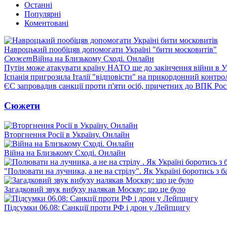
Останні
Популярні
Коментовані
Навроцький пообіцяв допомогати Україні "бити московитів"
Сюжет
Війна на Близькому Сході. Онлайн
Путін може атакувати країну НАТО ще до закінчення війни в Ук
Іспанія пригрозила Італії "відповісти" на прикордонний контро
ЄС запровадив санкції проти п'яти осіб, причетних до ВПК Росі
Сюжети
Вторгнення Росії в Україну. Онлайн
Війна на Близькому Сході. Онлайн
"Полювати на лучника, а не на стрілу". Як Україні боротись з 
Загадковий звук вибуху налякав Москву: що це було
Підсумки 06.08: Санкції проти РФ і дрон у Лейпцигу