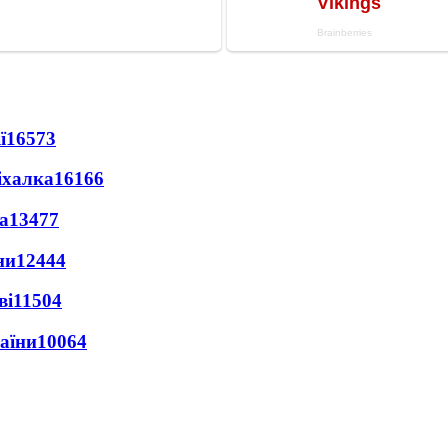
ї
16573
іхалка
16166
а
13477
ни
12444
ві
11504
раїни
10064