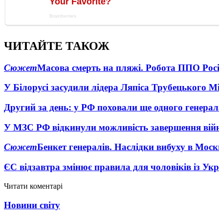
ЧИТАЙТЕ ТАКОЖ
Сюжет
Масова смерть на пляжі. Робота ППО Росі
У Білорусі засудили лідера Ляпіса Трубецького М
Другий за день: у РФ поховали ще одного генерал
У МЗС РФ відкинули можливість завершення вій
Сюжет
Бенкет генералів. Наслідки вибуху в Моск
ЄС відзавтра змінює правила для чоловіків із Ук
Читати коментарі
Новини світу