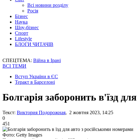
Всі новини розділу
Росія
Бізнес
Наука
Шоу-бізнес
Спорт
Lifestyle
БЛОГИ ЧИТАЧІВ
СПЕЦТЕМА:
Війна в Ірані
ВСІ ТЕМИ
Вступ України в ЄС
Теракт в Барселоні
Болгарія заборонить в'їзд дл
Текст:
Виктория Подорожная
, 2 жовтня 2023, 14:25
0
451
Фото: Getty Images