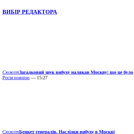
ВИБІР РЕДАКТОРА
Сюжет
Загадковий звук вибуху налякав Москву: що це було
Росія новини
— 15:27
Сюжет
Бенкет генералів. Наслідки вибуху в Москві