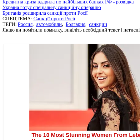
Кредитна криза вдарила по найбільших банках РФ - розвідка
Україна готує спеціальну санкційну операцію
Британія розширила санкції проти Росії
СПЕЦТЕМА:
Санкції проти Росії
ТЕГИ:
Россия
,
автомобили
,
Болгария
,
санкции
Якщо ви помітили помилку, виділіть необхідний текст і натисніт