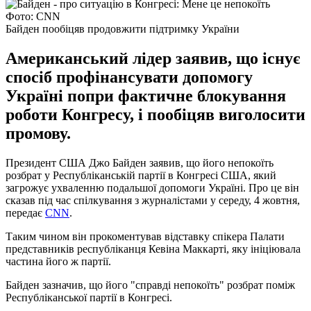
Фото: CNN
Байден пообіцяв продовжити підтримку України
Американський лідер заявив, що існує
спосіб профінансувати допомогу
Україні попри фактичне блокування
роботи Конгресу, і пообіцяв виголосити
промову.
Президент США Джо Байден заявив, що його непокоїть
розбрат у Республіканській партії в Конгресі США, який
загрожує ухваленню подальшої допомоги Україні. Про це він
сказав під час спілкування з журналістами у середу, 4 жовтня,
передає
CNN
.
Таким чином він прокоментував відставку спікера Палати
представників республіканця Кевіна Маккарті, яку ініціювала
частина його ж партії.
Байден зазначив, що його "справді непокоїть" розбрат поміж
Республіканської партії в Конгресі.