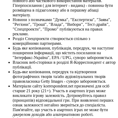
повного або часткового використання матеріалів.
Гіперпосилання ( для інтернет - видань) - повинна бути
розміщена в підзаголовку або в першому абзаці
матеріалу.
Новини з позначками "Думка", "Експертиза", "Заява",
"Регіони", "Гроші", "Влада", "Вибори", "Тест-драйв",
"Спецпроекти", "Промо" публікуються на правах
реклами.
Розділ Спецпроекти створюється спільно з
комерційними партнерами.
Будь яке копіювання, публікація, передрук, чи наступне
поширення інформації, що містить посилання на
"Інтерфакс-Україна", EPA / UPG, суворо забороняється.
Власник веб-сторінки в розділі Я-Корреспондент є автор
публікації.
Будь-яке копіювання, передрук та відтворення
фотографічних творів та/або аудіовізуальних творів
правовласника Getty Images - суворо забороняється.
Матеріали сайту korrespondent.net призначені для осіб
старше 21 року (21+). Участь в азартних іграх може
викликати ігрову залежність. Дотримуйтесь правил
(принципів) відповідальної гри. При виявленні перших
ознак залежності негайно зверніться до спеціаліста.
Пам'ятайте, що участь в азартних іграх не може бути
джерелом доходів або альтернативою роботі.