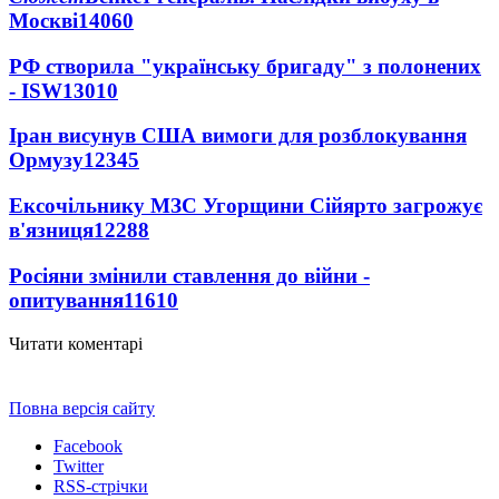
Москві
14060
РФ створила "українську бригаду" з полонених
- ISW
13010
Іран висунув США вимоги для розблокування
Ормузу
12345
Ексочільнику МЗС Угорщини Сійярто загрожує
в'язниця
12288
Росіяни змінили ставлення до війни -
опитування
11610
Читати коментарі
Повна версія сайту
Facebook
Twitter
RSS-стрічки