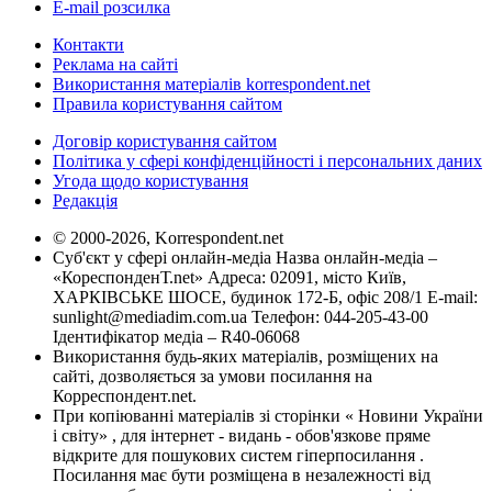
E-mail розсилка
Контакти
Реклама на сайті
Використання матеріалів korrespondent.net
Правила користування сайтом
Договір користування сайтом
Політика у сфері конфіденційності і персональних даних
Угода щодо користування
Редакція
© 2000-2026, Korrespondent.net
Суб'єкт у сфері онлайн-медіа Назва онлайн-медіа –
«КореспонденТ.net» Адреса: 02091, місто Київ,
ХАРКІВСЬКЕ ШОСЕ, будинок 172-Б, офіс 208/1 E-mail:
sunlight@mediadim.com.ua
Телефон: 044-205-43-00
Ідентифікатор медіа – R40-06068
Використання будь-яких матеріалів, розміщених на
сайті, дозволяється за умови посилання на
Корреспондент.net.
При копіюванні матеріалів зі сторінки « Новини України
і світу» , для інтернет - видань - обов'язкове пряме
відкрите для пошукових систем гіперпосилання .
Посилання має бути розміщена в незалежності від