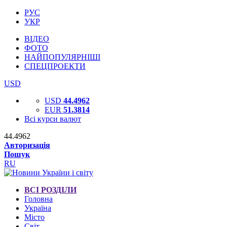
РУС
УКР
ВІДЕО
ФОТО
НАЙПОПУЛЯРНІШІ
СПЕЦПРОЕКТИ
USD
USD
44.4962
EUR
51.3814
Всі курси валют
44.4962
Авторизація
Пошук
RU
ВСІ РОЗДІЛИ
Головна
Україна
Місто
Світ