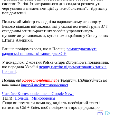
системи Patriot. Із завтрашнього дня солдати розпочнуть
чергування з елементами цієї сучасної системи", - йдеться у
повідомленні.
Польський міністр сьогодні на варшавському аеропорту
Бемово відвідав військових, які у складі вогневої групи 37-ї
ескадрильї зенітно-ракетних засобів управлятимуть
пусковими установками, купленими країною у Сполучених
Штатів Америки.
Раніше повідомлялося, що в Польщі
ремонтуватимуть
радянські та польські танки для ЗСУ.
У понеділок, 2 жовтня Polska Grupa Zbrojeniowa повідомила,
що передала Україні
першу партію відремонтованих танків
Leopard
.
Новини від
Корреспондент.net
в Telegram. Підписуйтесь на
наш канал
https://t.me/korrespondentnet
Читайте Korrespondent.net в Google News
ТЕГИ:
Польша
,
Минобороны
Якщо ви помітили помилку, виділіть необхідний текст і
натисніть Ctrl + Enter, щоб повідомити про це редакцію.