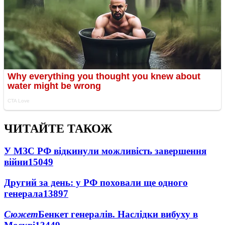
ЧИТАЙТЕ ТАКОЖ
У МЗС РФ відкинули можливість завершення
війни
15049
Другий за день: у РФ поховали ще одного
генерала
13897
Сюжет
Бенкет генералів. Наслідки вибуху в