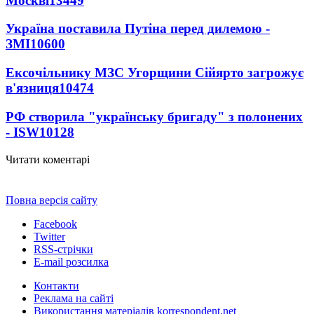
Москві
13449
Україна поставила Путіна перед дилемою -
ЗМІ
10600
Ексочільнику МЗС Угорщини Сійярто загрожує
в'язниця
10474
РФ створила "українську бригаду" з полонених
- ISW
10128
Читати коментарі
Повна версія сайту
Facebook
Twitter
RSS-стрічки
E-mail розсилка
Контакти
Реклама на сайті
Використання матеріалів korrespondent.net