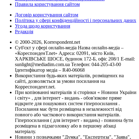
Правила користування сайтом
Договір користування сайтом
Політика у сфері конфіденційності і персональних даних
Угода щодо користування
Редакція
© 2000-2026, Korrespondent.net
Суб'єкт у сфері онлайн-медіа Назва онлайн-медіа –
«КореспонденТ.net» Адреса: 02091, місто Київ,
ХАРКІВСЬКЕ ШОСЕ, будинок 172-Б, офіс 208/1 E-mail:
sunlight@mediadim.com.ua
Телефон: 044-205-43-00
Ідентифікатор медіа – R40-06068
Використання будь-яких матеріалів, розміщених на
сайті, дозволяється за умови посилання на
Корреспондент.net.
При копіюванні матеріалів зі сторінки « Новини України
і світу» , для інтернет - видань - обов'язкове пряме
відкрите для пошукових систем гіперпосилання .
Посилання має бути розміщена в незалежності від
повного або часткового використання матеріалів.
Гіперпосилання ( для інтернет - видань) - повинна бути
розміщена в підзаголовку або в першому абзаці
матеріалу.
Новини з позначками "Думка", "Експертиза", "Заява",