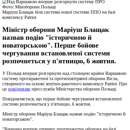
Фото: Міноборони Польщі
Маріуш Блащак біля системи нової системи ППО на базі
комплексу Patriot
Міністр оборони Маріуш Блащак
назвав подію "історичною й
новаторською". Перше бойове
чергування встановленої системи
розпочнеться у п'ятницю, 6 жовтня.
У Польщі вперше розгорнули над столицею країни Варшавою
систему протиракетної та протиповітряної оборони Вісла,
створеного на основі зенітно-ракетного комплексу Patriot. Про
це
повідомляє
пресслужба Міністерства оборони Польщі.
Повідомляється, що перше бойове чергування встановленої
системи розпочнеться у п'ятницю, 6 жовтня.
Міністр оборони Маріуш Блащак назвав подію "історичною й
новаторською".
"Варшава вперше отримує протиракетну оборону на базі