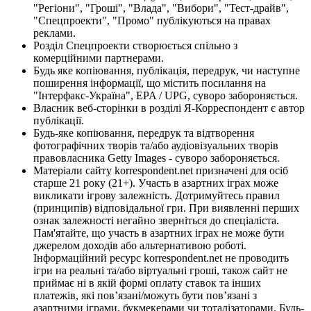
"Регіони", "Гроші", "Влада", "Вибори", "Тест-драйв",
"Спецпроекти", "Промо" публікуються на правах
реклами.
Розділ Спецпроекти створюється спільно з
комерційними партнерами.
Будь яке копіювання, публікація, передрук, чи наступне
поширення інформації, що містить посилання на
"Інтерфакс-Україна", EPA / UPG, суворо забороняється.
Власник веб-сторінки в розділі Я-Корреспондент є автор
публікації.
Будь-яке копіювання, передрук та відтворення
фотографічних творів та/або аудіовізуальних творів
правовласника Getty Images - суворо забороняється.
Матеріали сайту korrespondent.net призначені для осіб
старше 21 року (21+). Участь в азартних іграх може
викликати ігрову залежність. Дотримуйтесь правил
(принципів) відповідальної гри. При виявленні перших
ознак залежності негайно зверніться до спеціаліста.
Пам'ятайте, що участь в азартних іграх не може бути
джерелом доходів або альтернативою роботі.
Інформаційний ресурс korrespondent.net не проводить
ігри на реальні та/або віртуальні гроші, також сайт не
приймає ні в якій формі оплату ставок та інших
платежів, які пов’язані/можуть бути пов’язані з
азартними іграми, букмекерами чи тоталізаторами. Будь-