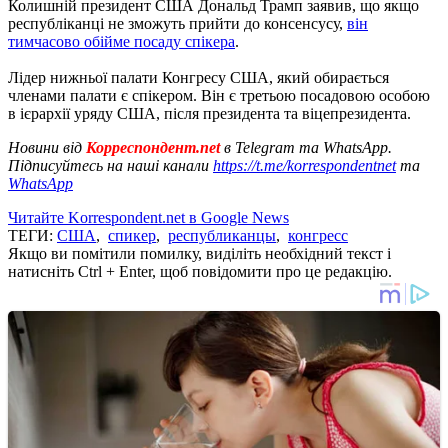
Колишній президент США Дональд Трамп заявив, що якщо
республіканці не зможуть прийти до консенсусу,
він
тимчасово обійме посаду спікера
.
Лідер нижньої палати Конгресу США, який обирається
членами палати є спікером. Він є третьою посадовою особою
в ієрархії уряду США, після президента та віцепрезидента.
Новини від
Корреспондент.net
в Telegram та WhatsApp.
Підписуйтесь на наші канали
https://t.me/korrespondentnet
та
WhatsApp
Читайте Korrespondent.net в Google News
ТЕГИ:
США
,
спикер
,
республиканцы
,
конгресс
Якщо ви помітили помилку, виділіть необхідний текст і
натисніть Ctrl + Enter, щоб повідомити про це редакцію.