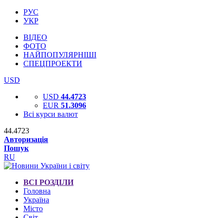
РУС
УКР
ВІДЕО
ФОТО
НАЙПОПУЛЯРНІШІ
СПЕЦПРОЕКТИ
USD
USD
44.4723
EUR
51.3096
Всі курси валют
44.4723
Авторизація
Пошук
RU
ВСІ РОЗДІЛИ
Головна
Україна
Місто
Світ