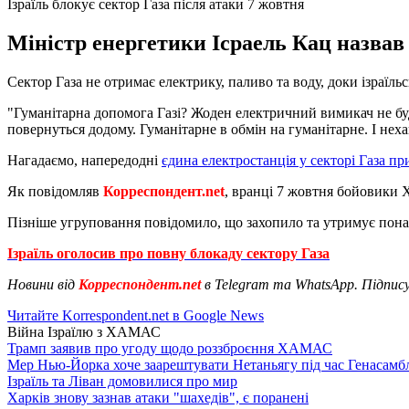
Ізраїль блокує сектор Газа після атаки 7 жовтня
Міністр енергетики Ісраель Кац назвав 
Сектор Газа не отримає електрику, паливо та воду, доки ізраїл
"Гуманітарна допомога Газі? Жоден електричний вимикач не буд
повернуться додому. Гуманітарне в обмін на гуманітарне. І нехай
Нагадаємо, напередодні
єдина електростанція у секторі Газа 
Як повідомляв
Корреспондент.net
, вранці 7 жовтня бойовик
Пізніше угруповання повідомило, що захопило та утримує понад 
Ізраїль оголосив про повну блокаду сектору Газа
Новини від
Корреспондент.net
в Telegram та WhatsApp. Підпис
Читайте Korrespondent.net в Google News
Війна Ізраїлю з ХАМАС
Трамп заявив про угоду щодо роззброєння ХАМАС
Мер Нью-Йорка хоче заарештувати Нетаньягу під час Генасам
Ізраїль та Ліван домовилися про мир
Харків знову зазнав атаки "шахедів", є поранені