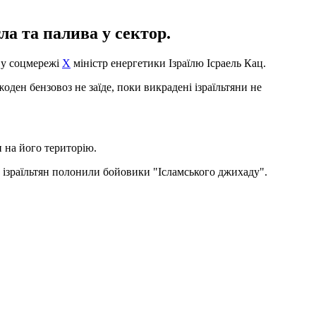
ла та палива у сектор.
в у соцмережі
X
міністр енергетики Ізраїлю Ісраель Кац.
ден бензовоз не заїде, поки викрадені ізраїльтяни не
 на його територію.
30 ізраїльтян полонили бойовики "Ісламського джихаду".