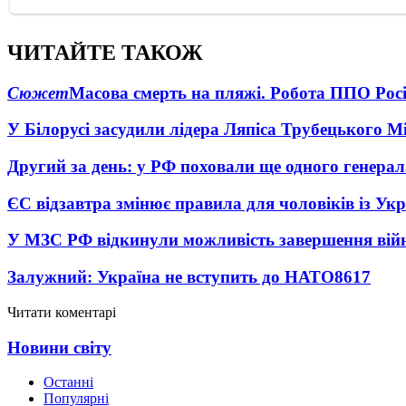
ЧИТАЙТЕ ТАКОЖ
Сюжет
Масова смерть на пляжі. Робота ППО Росі
У Білорусі засудили лідера Ляпіса Трубецького М
Другий за день: у РФ поховали ще одного генерал
ЄС відзавтра змінює правила для чоловіків із Ук
У МЗС РФ відкинули можливість завершення вій
Залужний: Україна не вступить до НАТО
8617
Читати коментарі
Новини світу
Останні
Популярні