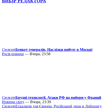
ВИБІР РЕДАКТОРА
Сюжет
Бенкет генералів. Наслідки вибуху в Москві
Росія новини
— Вчора, 23:58
Сюжет
Брудні технології. Атаки РФ на вибори у Франції
Новини світу
— Вчора, 23:39
Сюжет
Ескалація для Європи. Російський дрон в Лейпцигу