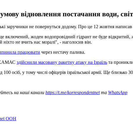
умову відновлення постачання води, світ
ьські заручники не повернуться додому. Про це 12 жовтня написа
е включений, жоден водопровідний гідрант не буде відкритий, жо
 ніхто не вчить нас моралі", - наголосив він.
припинила працювати
через нестачу палива.
и ХАМАС
здійснили масовану ракетну атаку на Ізраїль
та проникли
100 осіб, у тому числі офіцерів ізраїльської армії. Ще близько 
уйтесь на наші канали
https://t.me/korrespondentnet
та
WhatsApp
блеї ООН