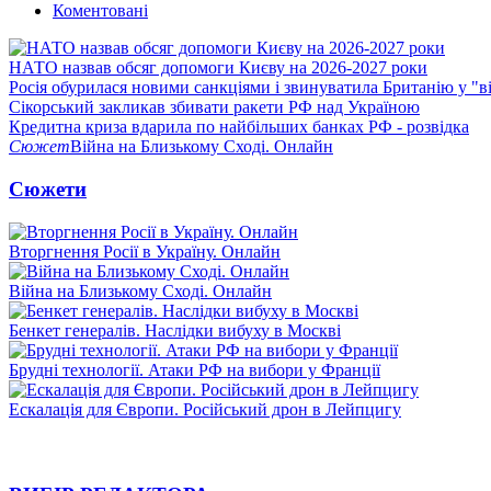
Коментовані
НАТО назвав обсяг допомоги Києву на 2026-2027 роки
Росія обурилася новими санкціями і звинуватила Британію у "в
Сікорський закликав збивати ракети РФ над Україною
Кредитна криза вдарила по найбільших банках РФ - розвідка
Сюжет
Війна на Близькому Сході. Онлайн
Сюжети
Вторгнення Росії в Україну. Онлайн
Війна на Близькому Сході. Онлайн
Бенкет генералів. Наслідки вибуху в Москві
Брудні технології. Атаки РФ на вибори у Франції
Ескалація для Європи. Російський дрон в Лейпцигу