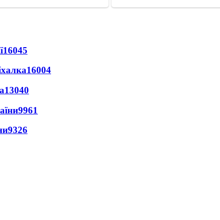
ї
16045
іхалка
16004
а
13040
раїни
9961
ни
9326