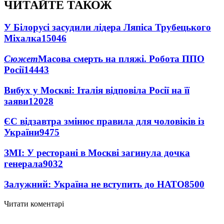
ЧИТАЙТЕ ТАКОЖ
У Білорусі засудили лідера Ляпіса Трубецького
Міхалка
15046
Сюжет
Масова смерть на пляжі. Робота ППО
Росії
14443
Вибух у Москві: Італія відповіла Росії на її
заяви
12028
ЄС відзавтра змінює правила для чоловіків із
України
9475
ЗМІ: У ресторані в Москві загинула дочка
генерала
9032
Залужний: Україна не вступить до НАТО
8500
Читати коментарі