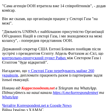
"Сама агенція ООН втратила вже 14 співробітників", - додав
комісар.
Він же сказав, що організація працює у Секторі Газа "на
межі".
"Діяльність UNRWA є найбільшою присутністю Організації
Об'єднаних Націй в секторі Газа, і ми знаходимося на межі
колапсу", - попередив представник ООН.
Державний секретар США Ентоні Блінкен пообіцяв після
зустрічі з президентом Єгипту Абдель Фаттахом ас-Сісі, що
контрольно-пропускний пункт Рафах
між Сектором Газа і
Єгиптом "буде відкритий".
Нагадаємо, що
у Секторі Гази перебувають майже 260
українців
, дипломати працюють разом із партнерами задля
їхньої евакуації.
Новини від
Корреспондент.net
в Telegram та WhatsApp.
Підписуйтесь на наші канали
https://t.me/korrespondentnet
та
WhatsApp
Читайте Korrespondent.net в Google News
Війна Ізраїлю з ХАМАС