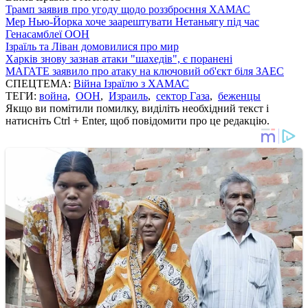
Трамп заявив про угоду щодо роззброєння ХАМАС
Мер Нью-Йорка хоче заарештувати Нетаньягу під час
Генасамблеї ООН
Ізраїль та Ліван домовилися про мир
Харків знову зазнав атаки "шахедів", є поранені
МАГАТЕ заявило про атаку на ключовий об'єкт біля ЗАЕС
СПЕЦТЕМА:
Війна Ізраїлю з ХАМАС
ТЕГИ:
война
,
ООН
,
Израиль
,
сектор Газа
,
беженцы
Якщо ви помітили помилку, виділіть необхідний текст і
натисніть Ctrl + Enter, щоб повідомити про це редакцію.