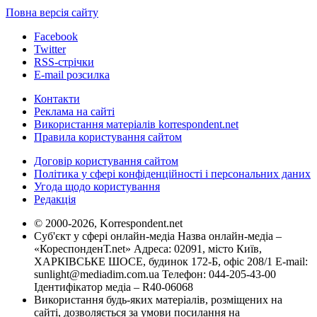
Повна версія сайту
Facebook
Twitter
RSS-стрічки
E-mail розсилка
Контакти
Реклама на сайті
Використання матеріалів korrespondent.net
Правила користування сайтом
Договір користування сайтом
Політика у сфері конфіденційності і персональних даних
Угода щодо користування
Редакція
© 2000-2026, Korrespondent.net
Суб'єкт у сфері онлайн-медіа Назва онлайн-медіа –
«КореспонденТ.net» Адреса: 02091, місто Київ,
ХАРКІВСЬКЕ ШОСЕ, будинок 172-Б, офіс 208/1 E-mail:
sunlight@mediadim.com.ua
Телефон: 044-205-43-00
Ідентифікатор медіа – R40-06068
Використання будь-яких матеріалів, розміщених на
сайті, дозволяється за умови посилання на