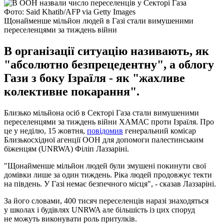
Фото: Said Khatib/AFP via Getty Images
Щонайменше мільйон людей в Газі стали вимушеними
переселенцями за тиждень війни
В організації ситуацію називають, як
"абсолютно безпрецедентну", а облогу
Гази з боку Ізраїля - як "жахливе
колективне покарання".
Близько мільйона осіб в Секторі Газа стали вимушеними
переселенцями за тиждень війни ХАМАС проти Ізраїля. Про
це у неділю, 15 жовтня,
повідомив
генеральний комісар
Близькосхідної агенції ООН для допомоги палестинським
біженцям (UNRWA) Філіп Лаззаріні.
"Щонайменше мільйон людей були змушені покинути свої
домівки лише за один тиждень. Ріка людей продовжує текти
на південь. У Газі немає безпечного місця", - сказав Лаззаріні.
За його словами, 400 тисяч переселенців наразі знаходяться
у школах і будівлях UNRWA але більшість із цих споруд
не можуть виконувати роль притулків.