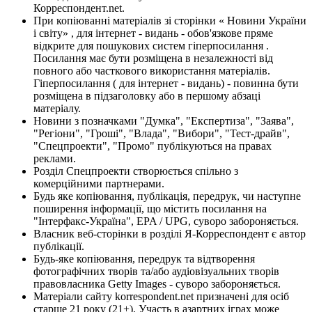
Корреспондент.net.
При копіюванні матеріалів зі сторінки « Новини України
і світу» , для інтернет - видань - обов'язкове пряме
відкрите для пошукових систем гіперпосилання .
Посилання має бути розміщена в незалежності від
повного або часткового використання матеріалів.
Гіперпосилання ( для інтернет - видань) - повинна бути
розміщена в підзаголовку або в першому абзаці
матеріалу.
Новини з позначками "Думка", "Експертиза", "Заява",
"Регіони", "Гроші", "Влада", "Вибори", "Тест-драйв",
"Спецпроекти", "Промо" публікуються на правах
реклами.
Розділ Спецпроекти створюється спільно з
комерційними партнерами.
Будь яке копіювання, публікація, передрук, чи наступне
поширення інформації, що містить посилання на
"Інтерфакс-Україна", EPA / UPG, суворо забороняється.
Власник веб-сторінки в розділі Я-Корреспондент є автор
публікації.
Будь-яке копіювання, передрук та відтворення
фотографічних творів та/або аудіовізуальних творів
правовласника Getty Images - суворо забороняється.
Матеріали сайту korrespondent.net призначені для осіб
старше 21 року (21+). Участь в азартних іграх може