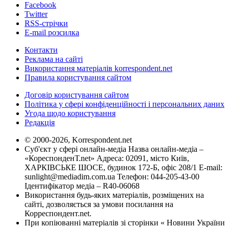
Facebook
Twitter
RSS-стрічки
E-mail розсилка
Контакти
Реклама на сайті
Використання матеріалів korrespondent.net
Правила користування сайтом
Договір користування сайтом
Політика у сфері конфіденційності і персональних даних
Угода щодо користування
Редакція
© 2000-2026, Korrespondent.net
Суб'єкт у сфері онлайн-медіа Назва онлайн-медіа –
«КореспонденТ.net» Адреса: 02091, місто Київ,
ХАРКІВСЬКЕ ШОСЕ, будинок 172-Б, офіс 208/1 E-mail:
sunlight@mediadim.com.ua
Телефон: 044-205-43-00
Ідентифікатор медіа – R40-06068
Використання будь-яких матеріалів, розміщених на
сайті, дозволяється за умови посилання на
Корреспондент.net.
При копіюванні матеріалів зі сторінки « Новини України