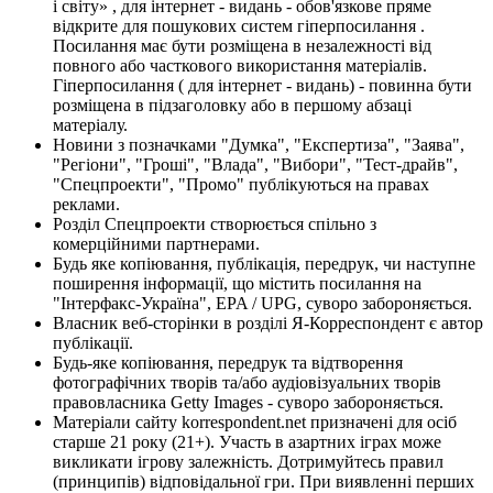
і світу» , для інтернет - видань - обов'язкове пряме
відкрите для пошукових систем гіперпосилання .
Посилання має бути розміщена в незалежності від
повного або часткового використання матеріалів.
Гіперпосилання ( для інтернет - видань) - повинна бути
розміщена в підзаголовку або в першому абзаці
матеріалу.
Новини з позначками "Думка", "Експертиза", "Заява",
"Регіони", "Гроші", "Влада", "Вибори", "Тест-драйв",
"Спецпроекти", "Промо" публікуються на правах
реклами.
Розділ Спецпроекти створюється спільно з
комерційними партнерами.
Будь яке копіювання, публікація, передрук, чи наступне
поширення інформації, що містить посилання на
"Інтерфакс-Україна", EPA / UPG, суворо забороняється.
Власник веб-сторінки в розділі Я-Корреспондент є автор
публікації.
Будь-яке копіювання, передрук та відтворення
фотографічних творів та/або аудіовізуальних творів
правовласника Getty Images - суворо забороняється.
Матеріали сайту korrespondent.net призначені для осіб
старше 21 року (21+). Участь в азартних іграх може
викликати ігрову залежність. Дотримуйтесь правил
(принципів) відповідальної гри. При виявленні перших