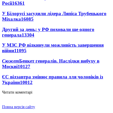
Росії
16361
У Білорусі засудили лідера Ляпіса Трубецького
Міхалка
16085
Другий за день: у РФ поховали ще одного
генерала
13304
У МЗС РФ відкинули можливість завершення
війни
11095
Сюжет
Бенкет генералів. Наслідки вибуху в
Москві
10127
ЄС відзавтра змінює правила для чоловіків із
України
10012
Читати коментарі
Повна версія сайту