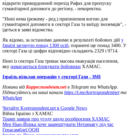
відкрити прикордонний перехід Рафах для пропуску
гуманітарної допомоги до регіону, - некоректна.
"Нині нема (режиму - ред.) припинення вогню для
гуманітарної допомоги в секторі Газа та виїзду іноземців", -
ідеться в заяві відомства.
Як відомо, за останніми даними в результаті бойових дій
у
Ізраїлі загинуло понад 1300 осіб
, поранені ще понад 3400. У
секторі Газа ці цифри відповідно складають 2329 і 9714.
Нині із сектора Газа триває масова евакуація населення,
яку
намагаються блокувати бойовики
ХАМАС.
Ізраїль відклав операцію у секторі Гази - ЗМІ
Новини від
Корреспондент.net
в Telegram та WhatsApp.
Підписуйтесь на наші канали
https://t.me/korrespondentnet
та
WhatsApp
Читайте Korrespondent.net в Google News
Війна Ізраїлю з ХАМАС
Трамп заявив про угоду щодо роззброєння ХАМАС
Мер Нью-Йорка хоче заарештувати Нетаньягу під час
Генасамблеї ООН