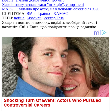
Ізраїль та Ліван домовилися про мир
Харків знову зазнав атаки "шахедів", є поранені
МАГАТЕ заявило про атаку на ключовий об'єкт біля ЗАЕС
СПЕЦТЕМА:
Війна Ізраїлю з ХАМАС
ТЕГИ:
война
,
Израиль
,
сектор Газа
Якщо ви помітили помилку, виділіть необхідний текст і
натисніть Ctrl + Enter, щоб повідомити про це редакцію.