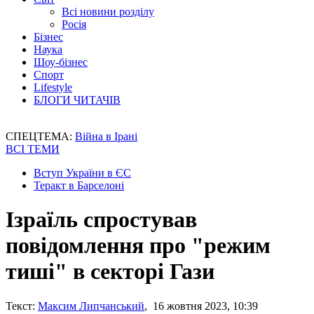
Всі новини розділу
Росія
Бізнес
Наука
Шоу-бізнес
Спорт
Lifestyle
БЛОГИ ЧИТАЧІВ
СПЕЦТЕМА:
Війна в Ірані
ВСІ ТЕМИ
Вступ України в ЄС
Теракт в Барселоні
Ізраїль спростував
повідомлення про "режим
тиші" в секторі Гази
Текст:
Максим Липчанський
, 16 жовтня 2023, 10:39