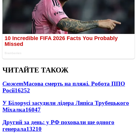
ЧИТАЙТЕ ТАКОЖ
Сюжет
Масова смерть на пляжі. Робота ППО
Росії
16252
У Білорусі засудили лідера Ляпіса Трубецького
Міхалка
16047
Другий за день: у РФ поховали ще одного
генерала
13210