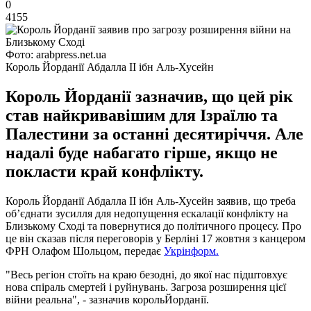
0
4155
Фото: arabpress.net.ua
Король Йорданії Абдалла II ібн Аль-Хусейн
Король Йорданії зазначив, що цей рік
став найкривавішим для Ізраїлю та
Палестини за останні десятиріччя. Але
надалі буде набагато гірше, якщо не
покласти край конфлікту.
Король Йорданії Абдалла II ібн Аль-Хусейн заявив, що треба
об’єднати зусилля для недопущення ескалації конфлікту на
Близькому Сході та повернутися до політичного процесу. Про
це він сказав після переговорів у Берліні 17 жовтня з канцером
ФРН Олафом Шольцом, передає
Укрінформ.
"Весь регіон стоїть на краю безодні, до якої нас підштовхує
нова спіраль смертей і руйнувань. Загроза розширення цієї
війни реальна", - зазначив корольЙорданії.