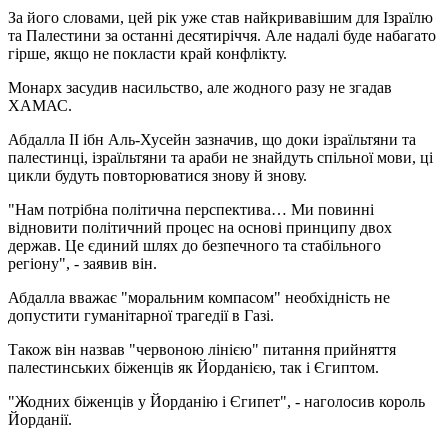
За його словами, цей рік уже став найкривавішим для Ізраїлю
та Палестини за останні десятиріччя. Але надалі буде набагато
гірше, якщо не покласти край конфлікту.
Монарх засудив насильство, але жодного разу не згадав
ХАМАС.
Абдалла II ібн Аль-Хусейн зазначив, що доки ізраїльтяни та
палестинці, ізраїльтяни та араби не знайдуть спільної мови, ці
цикли будуть повторюватися знову й знову.
"Нам потрібна політична перспектива… Ми повинні
відновити політичний процес на основі принципу двох
держав. Це єдиний шлях до безпечного та стабільного
регіону", - заявив він.
Абдалла вважає "моральним компасом" необхідність не
допустити гуманітарної трагедії в Газі.
Також він назвав "червоною лінією" питання прийняття
палестинських біженців як Йорданією, так і Єгиптом.
"Жодних біженців у Йорданію і Єгипет", - наголосив король
Йорданії.