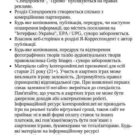
"Спецпроекти", "Промо" публікуються на правах
реклами.
Розділ Спецпроекти створюється спільно з
комерційними партнерами.
Будь яке копіювання, публікація, передрук, чи наступне
поширення інформації, що містить посилання на
"Інтерфакс-Україна", EPA / UPG, суворо забороняється.
Власник веб-сторінки в розділі Я-Корреспондент є автор
публікації.
Будь-яке копіювання, передрук та відтворення
фотографічних творів та/або аудіовізуальних творів
правовласника Getty Images - суворо забороняється.
Матеріали сайту korrespondent.net призначені для осіб
старше 21 року (21+). Участь в азартних іграх може
викликати ігрову залежність. Дотримуйтесь правил
(принципів) відповідальної гри. При виявленні перших
ознак залежності негайно зверніться до спеціаліста.
Пам'ятайте, що участь в азартних іграх не може бути
джерелом доходів або альтернативою роботі.
Інформаційний ресурс korrespondent.net не проводить
ігри на реальні та/або віртуальні гроші, також сайт не
приймає ні в якій формі оплату ставок та інших
платежів, які пов’язані/можуть бути пов’язані з
азартними іграми, букмекерами чи тоталізаторами. Будь-
які матеріали на інформаційному ресурсі