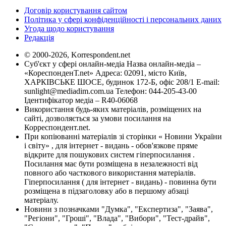
Договір користування сайтом
Політика у сфері конфіденційності і персональних даних
Угода щодо користування
Редакція
© 2000-2026, Korrespondent.net
Суб'єкт у сфері онлайн-медіа Назва онлайн-медіа –
«КореспонденТ.net» Адреса: 02091, місто Київ,
ХАРКІВСЬКЕ ШОСЕ, будинок 172-Б, офіс 208/1 E-mail:
sunlight@mediadim.com.ua
Телефон: 044-205-43-00
Ідентифікатор медіа – R40-06068
Використання будь-яких матеріалів, розміщених на
сайті, дозволяється за умови посилання на
Корреспондент.net.
При копіюванні матеріалів зі сторінки « Новини України
і світу» , для інтернет - видань - обов'язкове пряме
відкрите для пошукових систем гіперпосилання .
Посилання має бути розміщена в незалежності від
повного або часткового використання матеріалів.
Гіперпосилання ( для інтернет - видань) - повинна бути
розміщена в підзаголовку або в першому абзаці
матеріалу.
Новини з позначками "Думка", "Експертиза", "Заява",
"Регіони", "Гроші", "Влада", "Вибори", "Тест-драйв",