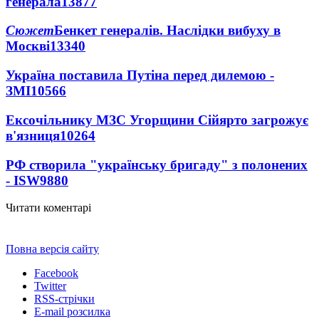
генерала
13877
Сюжет
Бенкет генералів. Наслідки вибуху в
Москві
13340
Україна поставила Путіна перед дилемою -
ЗМІ
10566
Ексочільнику МЗС Угорщини Сійярто загрожує
в'язниця
10264
РФ створила "українську бригаду" з полонених
- ISW
9880
Читати коментарі
Повна версія сайту
Facebook
Twitter
RSS-стрічки
E-mail розсилка