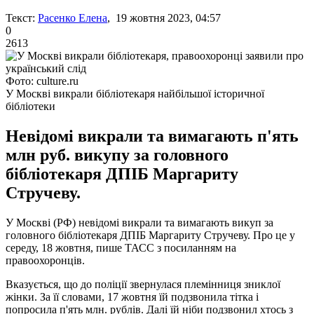
Текст:
Расенко Елена
, 19 жовтня 2023, 04:57
0
2613
Фото: culture.ru
У Москві викрали бібліотекаря найбільшої історичної
бібліотеки
Невідомі викрали та вимагають п'ять
млн руб. викупу за головного
бібліотекаря ДПІБ Маргариту
Стручеву.
У Москві (РФ) невідомі викрали та вимагають викуп за
головного бібліотекаря ДПІБ Маргариту Стручеву. Про це у
середу, 18 жовтня, пише ТАСС з посиланням на
правоохоронців.
Вказується, що до поліції звернулася племінниця зниклої
жінки. За її словами, 17 жовтня їй подзвонила тітка і
попросила п'ять млн. рублів. Далі їй ніби подзвонил хтось з