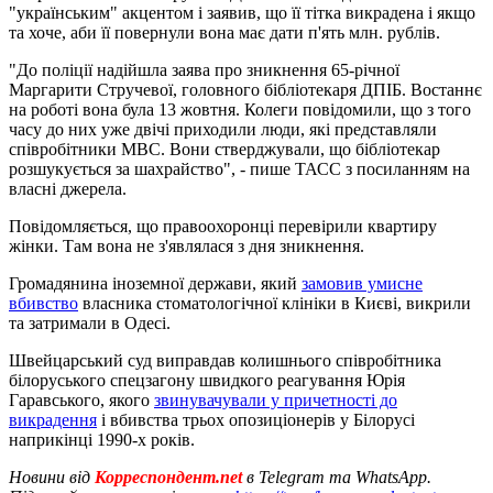
"українським" акцентом і заявив, що її тітка викрадена і якщо
та хоче, аби її повернули вона має дати п'ять млн. рублів.
"До поліції надійшла заява про зникнення 65-річної
Маргарити Стручевої, головного бібліотекаря ДПІБ. Востаннє
на роботі вона була 13 жовтня. Колеги повідомили, що з того
часу до них уже двічі приходили люди, які представляли
співробітники МВС. Вони стверджували, що бібліотекар
розшукується за шахрайство", - пише ТАСС з посиланням на
власні джерела.
Повідомляється, що правоохоронці перевірили квартиру
жінки. Там вона не з'являлася з дня зникнення.
Громадянина іноземної держави, який
замовив умисне
вбивство
власника стоматологічної клініки в Києві, викрили
та затримали в Одесі.
Швейцарський суд виправдав колишнього співробітника
білоруського спецзагону швидкого реагування Юрія
Гаравського, якого
звинувачували у причетності до
викрадення
і вбивства трьох опозиціонерів у Білорусі
наприкінці 1990-х років.
Новини від
Корреспондент.net
в Telegram та WhatsApp.