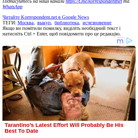
Підписуйтесь на наші канали
https://t.me/korrespondentnet
та
WhatsApp
Читайте Korrespondent.net в Google News
ТЕГИ:
Москва
,
выкуп
,
библиотека
,
исчезновение
Якщо ви помітили помилку, виділіть необхідний текст і
натисніть Ctrl + Enter, щоб повідомити про це редакцію.