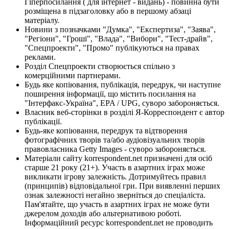
Гіперпосилання ( для інтернет - видань) - повинна бути
розміщена в підзаголовку або в першому абзаці
матеріалу.
Новини з позначками "Думка", "Експертиза", "Заява",
"Регіони", "Гроші", "Влада", "Вибори", "Тест-драйв",
"Спецпроекти", "Промо" публікуються на правах
реклами.
Розділ Спецпроекти створюється спільно з
комерційними партнерами.
Будь яке копіювання, публікація, передрук, чи наступне
поширення інформації, що містить посилання на
"Інтерфакс-Україна", EPA / UPG, суворо забороняється.
Власник веб-сторінки в розділі Я-Корреспондент є автор
публікації.
Будь-яке копіювання, передрук та відтворення
фотографічних творів та/або аудіовізуальних творів
правовласника Getty Images - суворо забороняється.
Матеріали сайту korrespondent.net призначені для осіб
старше 21 року (21+). Участь в азартних іграх може
викликати ігрову залежність. Дотримуйтесь правил
(принципів) відповідальної гри. При виявленні перших
ознак залежності негайно зверніться до спеціаліста.
Пам'ятайте, що участь в азартних іграх не може бути
джерелом доходів або альтернативою роботі.
Інформаційний ресурс korrespondent.net не проводить