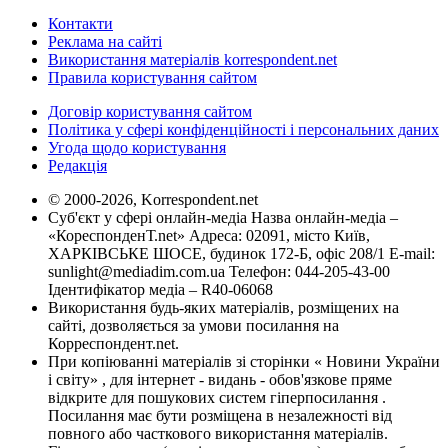
Контакти
Реклама на сайті
Використання матеріалів korrespondent.net
Правила користування сайтом
Договір користування сайтом
Політика у сфері конфіденційності і персональних даних
Угода щодо користування
Редакція
© 2000-2026, Korrespondent.net
Суб'єкт у сфері онлайн-медіа Назва онлайн-медіа –
«КореспонденТ.net» Адреса: 02091, місто Київ,
ХАРКІВСЬКЕ ШОСЕ, будинок 172-Б, офіс 208/1 E-mail:
sunlight@mediadim.com.ua
Телефон: 044-205-43-00
Ідентифікатор медіа – R40-06068
Використання будь-яких матеріалів, розміщених на
сайті, дозволяється за умови посилання на
Корреспондент.net.
При копіюванні матеріалів зі сторінки « Новини України
і світу» , для інтернет - видань - обов'язкове пряме
відкрите для пошукових систем гіперпосилання .
Посилання має бути розміщена в незалежності від
повного або часткового використання матеріалів.