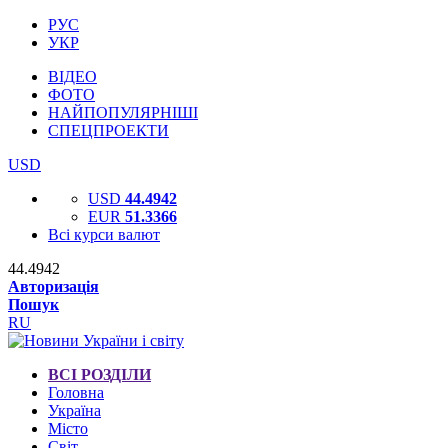
РУС
УКР
ВІДЕО
ФОТО
НАЙПОПУЛЯРНІШІ
СПЕЦПРОЕКТИ
USD
USD
44.4942
EUR
51.3366
Всі курси валют
44.4942
Авторизація
Пошук
RU
ВСІ РОЗДІЛИ
Головна
Україна
Місто
Світ