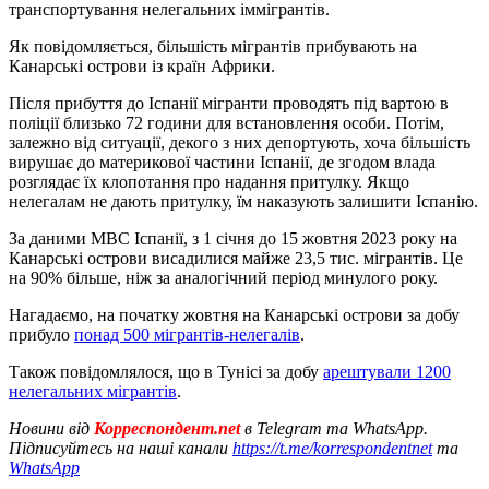
транспортування нелегальних іммігрантів.
Як повідомляється, більшість мігрантів прибувають на
Канарські острови із країн Африки.
Після прибуття до Іспанії мігранти проводять під вартою в
поліції близько 72 години для встановлення особи. Потім,
залежно від ситуації, декого з них депортують, хоча більшість
вирушає до материкової частини Іспанії, де згодом влада
розглядає їх клопотання про надання притулку. Якщо
нелегалам не дають притулку, їм наказують залишити Іспанію.
За даними МВС Іспанії, з 1 січня до 15 жовтня 2023 року на
Канарські острови висадилися майже 23,5 тис. мігрантів. Це
на 90% більше, ніж за аналогічний період минулого року.
Нагадаємо, на початку жовтня на Канарські острови за добу
прибуло
понад 500 мігрантів-нелегалів
.
Також повідомлялося, що в Тунісі за добу
арештували 1200
нелегальних мігрантів
.
Новини від
Корреспондент.net
в Telegram та WhatsApp.
Підписуйтесь на наші канали
https://t.me/korrespondentnet
та
WhatsApp