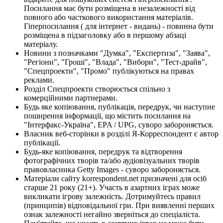
Посилання має бути розміщена в незалежності від
повного або часткового використання матеріалів.
Гіперпосилання ( для інтернет - видань) - повинна бути
розміщена в підзаголовку або в першому абзаці
матеріалу.
Новини з позначками "Думка", "Експертиза", "Заява",
"Регіони", "Гроші", "Влада", "Вибори", "Тест-драйв",
"Спецпроекти", "Промо" публікуються на правах
реклами.
Розділ Спецпроекти створюється спільно з
комерційними партнерами.
Будь яке копіювання, публікація, передрук, чи наступне
поширення інформації, що містить посилання на
"Інтерфакс-Україна", EPA / UPG, суворо забороняється.
Власник веб-сторінки в розділі Я-Корреспондент є автор
публікації.
Будь-яке копіювання, передрук та відтворення
фотографічних творів та/або аудіовізуальних творів
правовласника Getty Images - суворо забороняється.
Матеріали сайту korrespondent.net призначені для осіб
старше 21 року (21+). Участь в азартних іграх може
викликати ігрову залежність. Дотримуйтесь правил
(принципів) відповідальної гри. При виявленні перших
ознак залежності негайно зверніться до спеціаліста.