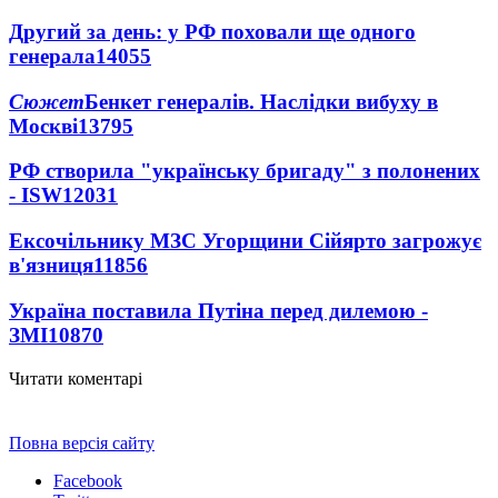
Другий за день: у РФ поховали ще одного
генерала
14055
Сюжет
Бенкет генералів. Наслідки вибуху в
Москві
13795
РФ створила "українську бригаду" з полонених
- ISW
12031
Ексочільнику МЗС Угорщини Сійярто загрожує
в'язниця
11856
Україна поставила Путіна перед дилемою -
ЗМІ
10870
Читати коментарі
Повна версія сайту
Facebook