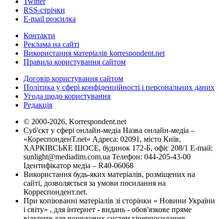
Twitter
RSS-стрічки
E-mail розсилка
Контакти
Реклама на сайті
Використання матеріалів korrespondent.net
Правила користування сайтом
Договір користування сайтом
Політика у сфері конфіденційності і персональних даних
Угода щодо користування
Редакція
© 2000-2026, Korrespondent.net
Суб'єкт у сфері онлайн-медіа Назва онлайн-медіа –
«КореспонденТ.net» Адреса: 02091, місто Київ,
ХАРКІВСЬКЕ ШОСЕ, будинок 172-Б, офіс 208/1 E-mail:
sunlight@mediadim.com.ua
Телефон: 044-205-43-00
Ідентифікатор медіа – R40-06068
Використання будь-яких матеріалів, розміщених на
сайті, дозволяється за умови посилання на
Корреспондент.net.
При копіюванні матеріалів зі сторінки « Новини України
і світу» , для інтернет - видань - обов'язкове пряме
відкрите для пошукових систем гіперпосилання .