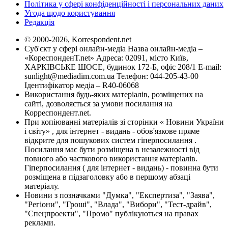
Політика у сфері конфіденційності і персональних даних
Угода щодо користування
Редакція
© 2000-2026, Korrespondent.net
Суб'єкт у сфері онлайн-медіа Назва онлайн-медіа –
«КореспонденТ.net» Адреса: 02091, місто Київ,
ХАРКІВСЬКЕ ШОСЕ, будинок 172-Б, офіс 208/1 E-mail:
sunlight@mediadim.com.ua
Телефон: 044-205-43-00
Ідентифікатор медіа – R40-06068
Використання будь-яких матеріалів, розміщених на
сайті, дозволяється за умови посилання на
Корреспондент.net.
При копіюванні матеріалів зі сторінки « Новини України
і світу» , для інтернет - видань - обов'язкове пряме
відкрите для пошукових систем гіперпосилання .
Посилання має бути розміщена в незалежності від
повного або часткового використання матеріалів.
Гіперпосилання ( для інтернет - видань) - повинна бути
розміщена в підзаголовку або в першому абзаці
матеріалу.
Новини з позначками "Думка", "Експертиза", "Заява",
"Регіони", "Гроші", "Влада", "Вибори", "Тест-драйв",
"Спецпроекти", "Промо" публікуються на правах
реклами.