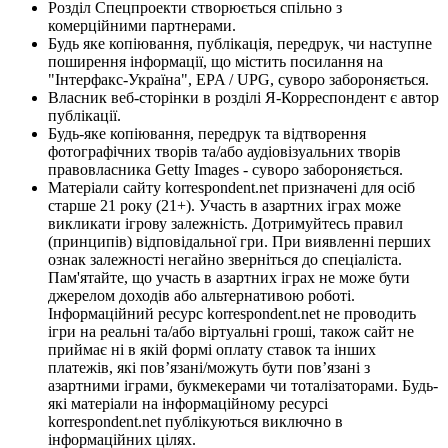
Розділ Спецпроекти створюється спільно з
комерційними партнерами.
Будь яке копіювання, публікація, передрук, чи наступне
поширення інформації, що містить посилання на
"Інтерфакс-Україна", EPA / UPG, суворо забороняється.
Власник веб-сторінки в розділі Я-Корреспондент є автор
публікації.
Будь-яке копіювання, передрук та відтворення
фотографічних творів та/або аудіовізуальних творів
правовласника Getty Images - суворо забороняється.
Матеріали сайту korrespondent.net призначені для осіб
старше 21 року (21+). Участь в азартних іграх може
викликати ігрову залежність. Дотримуйтесь правил
(принципів) відповідальної гри. При виявленні перших
ознак залежності негайно зверніться до спеціаліста.
Пам'ятайте, що участь в азартних іграх не може бути
джерелом доходів або альтернативою роботі.
Інформаційний ресурс korrespondent.net не проводить
ігри на реальні та/або віртуальні гроші, також сайт не
приймає ні в якій формі оплату ставок та інших
платежів, які пов’язані/можуть бути пов’язані з
азартними іграми, букмекерами чи тоталізаторами. Будь-
які матеріали на інформаційному ресурсі
korrespondent.net публікуються виключно в
інформаційних цілях.