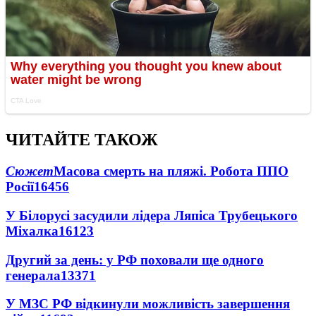
ЧИТАЙТЕ ТАКОЖ
Сюжет
Масова смерть на пляжі. Робота ППО
Росії
16456
У Білорусі засудили лідера Ляпіса Трубецького
Міхалка
16123
Другий за день: у РФ поховали ще одного
генерала
13371
У МЗС РФ відкинули можливість завершення