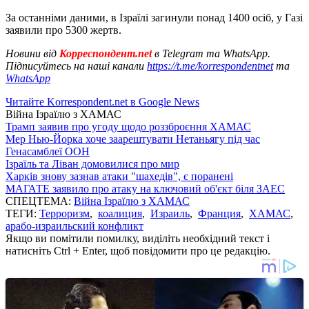
За останніми даними, в Ізраїлі загинули понад 1400 осіб, у Газі
заявили про 5300 жертв.
Новини від
Корреспондент.net
в Telegram та WhatsApp.
Підписуйтесь на наші канали
https://t.me/korrespondentnet
та
WhatsApp
Читайте Korrespondent.net в Google News
Війна Ізраїлю з ХАМАС
Трамп заявив про угоду щодо роззброєння ХАМАС
Мер Нью-Йорка хоче заарештувати Нетаньягу під час
Генасамблеї ООН
Ізраїль та Ліван домовилися про мир
Харків знову зазнав атаки "шахедів", є поранені
МАГАТЕ заявило про атаку на ключовий об'єкт біля ЗАЕС
СПЕЦТЕМА:
Війна Ізраїлю з ХАМАС
ТЕГИ:
Терроризм
,
коалиция
,
Израиль
,
Франция
,
ХАМАС
,
арабо-израильский конфликт
Якщо ви помітили помилку, виділіть необхідний текст і
натисніть Ctrl + Enter, щоб повідомити про це редакцію.