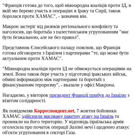
"Франція готова до того, щоб міжнародна коаліція проти ІД, в
якій ми беремо участь в операціях в Іраку та Сирії, також
боролася проти ХАМАС", - зазначив він.
Макрон застеріг від ризиків регіонального конфлікту та
наголосив, що боротьба з палестинським угрупованням "має
бути безжальною, але не без правил".
Представник Єлисейського палацу пояснив, що Франція
готова обговорити з Ізраїлем і партнерами "те, що може бути
актуальним проти ХАМАС".
"Міжнародна коаліція проти ІД не обмежується операціями на
землі. Вона також бере участь у підготовці іракських військ,
обміні інформацією між партнерами та боротьбі з
фінансуванням тероризму", - вказали у офісі Макрона.
Нагадаємо, у вівторок
президент Франції прибув до Ізраїлю
з
візитом солідарності.
Як повідомляв
Корреспондент.net
,
7 жовтня бойовики
ХАМАС
здійснили масовану ракетну атаку на Ізраїль
та
проникли на його територію. У відповідь ізраїльська армія
оголосила про початок операції
Залізні мечі
і щоденно атакує
об'єкти угруповання в секторі Газа.