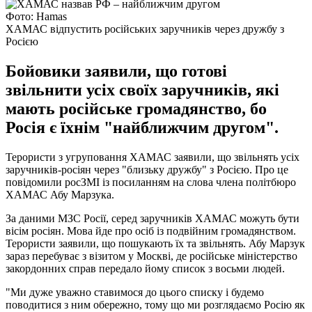
Фото: Hamas
ХАМАС відпустить російських заручників через дружбу з
Росією
Бойовики заявили, що готові
звільнити усіх своїх заручників, які
мають російське громадянство, бо
Росія є їхнім "найближчим другом".
Терористи з угруповання ХАМАС заявили, що звільнять усіх
заручників-росіян через "близьку дружбу" з Росією. Про це
повідомили росЗМІ із посиланням на слова члена політбюро
ХАМАС Абу Марзука.
За даними МЗС Росії, серед заручників ХАМАС можуть бути
вісім росіян. Мова йде про осіб із подвійним громадянством.
Терористи заявили, що пошукають їх та звільнять. Абу Марзук
зараз перебуває з візитом у Москві, де російське міністерство
закордонних справ передало йому список з восьми людей.
"Ми дуже уважно ставимося до цього списку і будемо
поводитися з ним обережно, тому що ми розглядаємо Росію як