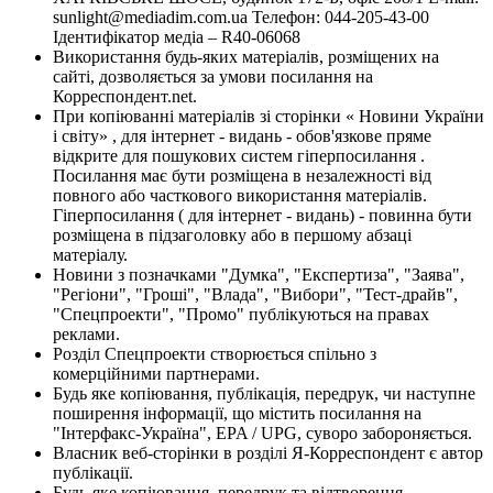
sunlight@mediadim.com.ua
Телефон: 044-205-43-00
Ідентифікатор медіа – R40-06068
Використання будь-яких матеріалів, розміщених на
сайті, дозволяється за умови посилання на
Корреспондент.net.
При копіюванні матеріалів зі сторінки « Новини України
і світу» , для інтернет - видань - обов'язкове пряме
відкрите для пошукових систем гіперпосилання .
Посилання має бути розміщена в незалежності від
повного або часткового використання матеріалів.
Гіперпосилання ( для інтернет - видань) - повинна бути
розміщена в підзаголовку або в першому абзаці
матеріалу.
Новини з позначками "Думка", "Експертиза", "Заява",
"Регіони", "Гроші", "Влада", "Вибори", "Тест-драйв",
"Спецпроекти", "Промо" публікуються на правах
реклами.
Розділ Спецпроекти створюється спільно з
комерційними партнерами.
Будь яке копіювання, публікація, передрук, чи наступне
поширення інформації, що містить посилання на
"Інтерфакс-Україна", EPA / UPG, суворо забороняється.
Власник веб-сторінки в розділі Я-Корреспондент є автор
публікації.
Будь-яке копіювання, передрук та відтворення