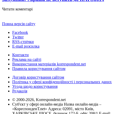
Читати коментарі
Повна версія сайту
Facebook
Twitter
RSS-стрічки
E-mail розсилка
Контакти
Реклама на сайті
Використання матеріалів korrespondent.net
Правила користування сайтом
Договір користування сайтом
Політика у сфері конфіденційності і персональних даних
Угода щодо користування
Редакція
© 2000-2026, Korrespondent.net
Суб'єкт у сфері онлайн-медіа Назва онлайн-медіа –
«КореспонденТ.net» Адреса: 02091, місто Київ,
ХАРКІВСЬКЕ ШОСЕ, будинок 172-Б, офіс 208/1 E-mail: