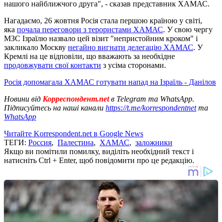
нашого найближчого друга", - сказав представник ХАМАС.
Нагадаємо, 26 жовтня Росія стала першою країною у світі,
яка
почала переговори з терористами ХАМАС
. У свою чергу
МЗС Ізраїлю назвало цей візит "непристойним кроком" і
закликало Москву
негайно вигнати делегацію ХАМАС
. У
Кремлі на це відповіли, що вважають за необхідне
продовжувати свої контакти
з усіма сторонами.
Росія допомагала ХАМАС готувати напад на Ізраїль - Данілов
Новини від
Корреспондент.net
в Telegram та WhatsApp.
Підписуйтесь на наші канали
https://t.me/korrespondentnet
та
WhatsApp
Читайте Korrespondent.net в Google News
ТЕГИ:
Россия
,
Палестина
,
ХАМАС
,
заложники
Якщо ви помітили помилку, виділіть необхідний текст і
натисніть Ctrl + Enter, щоб повідомити про це редакцію.