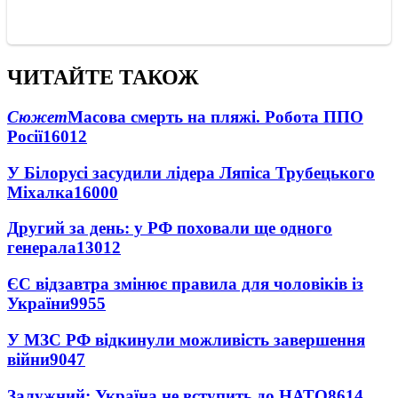
ЧИТАЙТЕ ТАКОЖ
Сюжет
Масова смерть на пляжі. Робота ППО
Росії
16012
У Білорусі засудили лідера Ляпіса Трубецького
Міхалка
16000
Другий за день: у РФ поховали ще одного
генерала
13012
ЄС відзавтра змінює правила для чоловіків із
України
9955
У МЗС РФ відкинули можливість завершення
війни
9047
Залужний: Україна не вступить до НАТО
8614