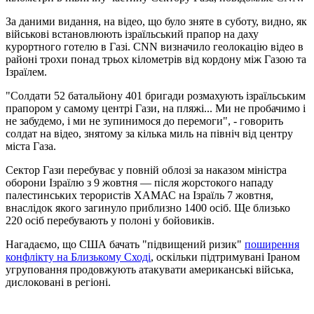
За даними видання, на відео, що було зняте в суботу, видно, як
військові встановлюють ізраїльський прапор на даху
курортного готелю в Газі. CNN визначило геолокацію відео в
районі трохи понад трьох кілометрів від кордону між Газою та
Ізраїлем.
"Солдати 52 батальйону 401 бригади розмахують ізраїльським
прапором у самому центрі Гази, на пляжі... Ми не пробачимо і
не забудемо, і ми не зупинимося до перемоги", - говорить
солдат на відео, знятому за кілька миль на північ від центру
міста Газа.
Сектор Гази перебуває у повній облозі за наказом міністра
оборони Ізраїлю з 9 жовтня — після жорстокого нападу
палестинських терористів ХАМАС на Ізраїль 7 жовтня,
внаслідок якого загинуло приблизно 1400 осіб. Ще близько
220 осіб перебувають у полоні у бойовиків.
Нагадаємо, що США бачать "підвищений ризик"
поширення
конфлікту на Близькому Сході
, оскільки підтримувані Іраном
угруповання продовжують атакувати американські війська,
дислоковані в регіоні.