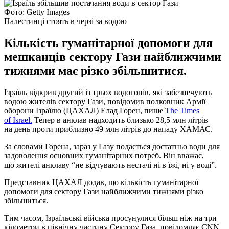
Фото: Getty Images
Палестинці стоять в черзі за водою
Кількість гуманітарної допомоги для
мешканців сектору Гази найближчими
тижнями має різко збільшитися.
Ізраїль відкрив другий із трьох водогонів, які забезпечують
водою жителів сектору Гази, повідомив полковник Армії
оборони Ізраїлю (ЦАХАЛ) Елад Горен, пише
The Times
of Israel.
Тепер в анклав надходить близько 28,5 млн літрів
на день проти приблизно 49 млн літрів до нападу ХАМАС.
За словами Горена, зараз у Газу подається достатньо води для
задоволення основних гуманітарних потреб. Він вважає,
що жителі анклаву “не відчувають нестачі ні в їжі, ні у воді”.
Представник ЦАХАЛ додав, що кількість гуманітарної
допомоги для сектору Гази найближчими тижнями різко
збільшиться.
Тим часом, Ізраїльські війська просунулися більш ніж на три
кілометри в північну частину Сектору Газа, повідомляє CNN.