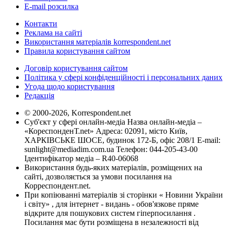
E-mail розсилка
Контакти
Реклама на сайті
Використання матеріалів korrespondent.net
Правила користування сайтом
Договір користування сайтом
Політика у сфері конфіденційності і персональних даних
Угода щодо користування
Редакція
© 2000-2026, Korrespondent.net
Суб'єкт у сфері онлайн-медіа Назва онлайн-медіа –
«КореспонденТ.net» Адреса: 02091, місто Київ,
ХАРКІВСЬКЕ ШОСЕ, будинок 172-Б, офіс 208/1 E-mail:
sunlight@mediadim.com.ua
Телефон: 044-205-43-00
Ідентифікатор медіа – R40-06068
Використання будь-яких матеріалів, розміщених на
сайті, дозволяється за умови посилання на
Корреспондент.net.
При копіюванні матеріалів зі сторінки « Новини України
і світу» , для інтернет - видань - обов'язкове пряме
відкрите для пошукових систем гіперпосилання .
Посилання має бути розміщена в незалежності від