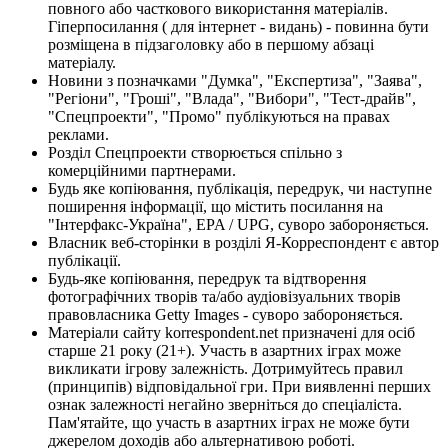
повного або часткового використання матеріалів.
Гіперпосилання ( для інтернет - видань) - повинна бути
розміщена в підзаголовку або в першому абзаці
матеріалу.
Новини з позначками "Думка", "Експертиза", "Заява",
"Регіони", "Гроші", "Влада", "Вибори", "Тест-драйв",
"Спецпроекти", "Промо" публікуються на правах
реклами.
Розділ Спецпроекти створюється спільно з
комерційними партнерами.
Будь яке копіювання, публікація, передрук, чи наступне
поширення інформації, що містить посилання на
"Інтерфакс-Україна", EPA / UPG, суворо забороняється.
Власник веб-сторінки в розділі Я-Корреспондент є автор
публікації.
Будь-яке копіювання, передрук та відтворення
фотографічних творів та/або аудіовізуальних творів
правовласника Getty Images - суворо забороняється.
Матеріали сайту korrespondent.net призначені для осіб
старше 21 року (21+). Участь в азартних іграх може
викликати ігрову залежність. Дотримуйтесь правил
(принципів) відповідальної гри. При виявленні перших
ознак залежності негайно зверніться до спеціаліста.
Пам'ятайте, що участь в азартних іграх не може бути
джерелом доходів або альтернативою роботі.