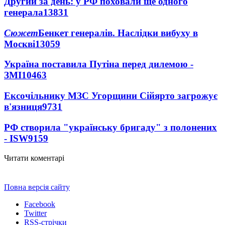
Другий за день: у РФ поховали ще одного
генерала
13831
Сюжет
Бенкет генералів. Наслідки вибуху в
Москві
13059
Україна поставила Путіна перед дилемою -
ЗМІ
10463
Ексочільнику МЗС Угорщини Сійярто загрожує
в'язниця
9731
РФ створила "українську бригаду" з полонених
- ISW
9159
Читати коментарі
Повна версія сайту
Facebook
Twitter
RSS-стрічки