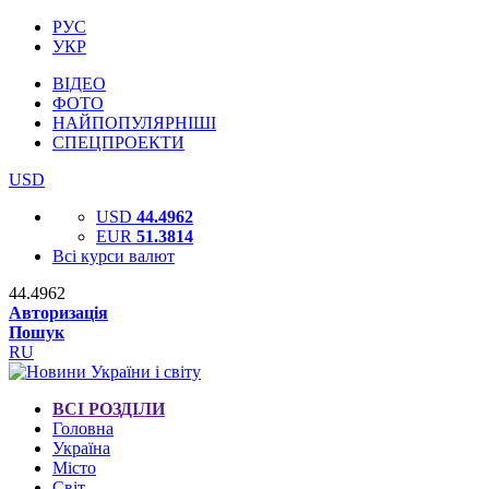
РУС
УКР
ВІДЕО
ФОТО
НАЙПОПУЛЯРНІШІ
СПЕЦПРОЕКТИ
USD
USD
44.4962
EUR
51.3814
Всі курси валют
44.4962
Авторизація
Пошук
RU
ВСІ РОЗДІЛИ
Головна
Україна
Місто
Світ