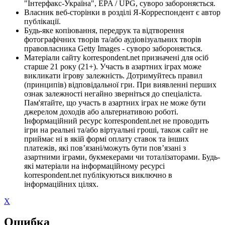
"Інтерфакс-Україна", EPA / UPG, суворо забороняється.
Власник веб-сторінки в розділі Я-Корреспондент є автор
публікації.
Будь-яке копіювання, передрук та відтворення
фотографічних творів та/або аудіовізуальних творів
правовласника Getty Images - суворо забороняється.
Матеріали сайту korrespondent.net призначені для осіб
старше 21 року (21+). Участь в азартних іграх може
викликати ігрову залежність. Дотримуйтесь правил
(принципів) відповідальної гри. При виявленні перших
ознак залежності негайно зверніться до спеціаліста.
Пам'ятайте, що участь в азартних іграх не може бути
джерелом доходів або альтернативою роботі.
Інформаційний ресурс korrespondent.net не проводить
ігри на реальні та/або віртуальні гроші, також сайт не
приймає ні в якій формі оплату ставок та інших
платежів, які пов’язані/можуть бути пов’язані з
азартними іграми, букмекерами чи тоталізаторами. Будь-
які матеріали на інформаційному ресурсі
korrespondent.net публікуються виключно в
інформаційних цілях.
X
Ошибка