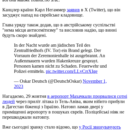
Канцлер країни Карл Негаммер
заявив
в Х (Twitter), що він
засуджує напад на єврейське кладовище.
Глава уряду також додав, що в австрійському суспільстві
"нема місця антисемітизму" та висловив надію, що винні
будуть скоро знайдені.
In der Nacht wurde am jüdischen Teil des
Zentralfriedhofs (IV. Tor) ein Brand gelegt. Der
Vorraum der Zeremonienhalle ist ausgebrannt. An
Außenmauern wurden Hakenkreuze gesprayt.
Personen kamen nicht zu Schaden. Feuerwehr und
Polizei ermitteln.
pic.twitter.com/LLvCrrXIge
— Oskar Deutsch (@DeutschOskar)
November 1,
2023
Нагадаємо, 29 жовтня
в аеропорт Махачкали прорвалися сотні
людей
через приліт літака із Тель-Авіва, яким нібито прибули
в Дагестан біженці з Ізраїлю. Натовп ламав двері у
приміщенні аеропорту в пошуках євреїв. Поліцейські ніяк не
перешкоджали натовпу.
Вже сьогодні зранку стало відомо, що
у Росії звинувачують