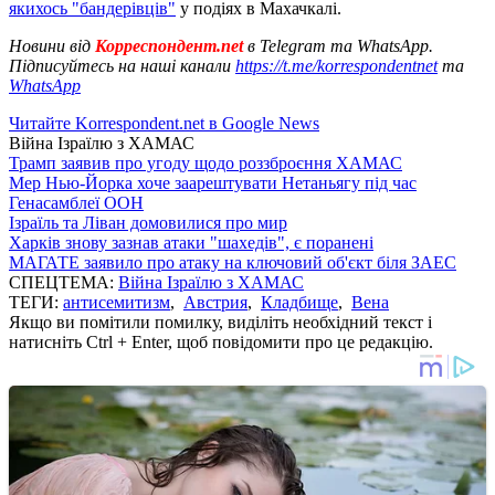
якихось "бандерівців"
у подіях в Махачкалі.
Новини від
Корреспондент.net
в Telegram та WhatsApp.
Підписуйтесь на наші канали
https://t.me/korrespondentnet
та
WhatsApp
Читайте Korrespondent.net в Google News
Війна Ізраїлю з ХАМАС
Трамп заявив про угоду щодо роззброєння ХАМАС
Мер Нью-Йорка хоче заарештувати Нетаньягу під час
Генасамблеї ООН
Ізраїль та Ліван домовилися про мир
Харків знову зазнав атаки "шахедів", є поранені
МАГАТЕ заявило про атаку на ключовий об'єкт біля ЗАЕС
СПЕЦТЕМА:
Війна Ізраїлю з ХАМАС
ТЕГИ:
антисемитизм
,
Австрия
,
Кладбище
,
Вена
Якщо ви помітили помилку, виділіть необхідний текст і
натисніть Ctrl + Enter, щоб повідомити про це редакцію.