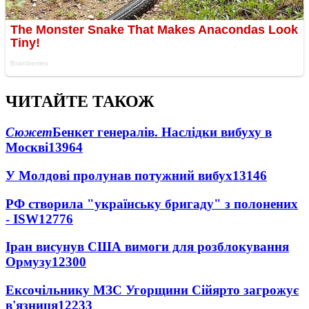
ЧИТАЙТЕ ТАКОЖ
Сюжет
Бенкет генералів. Наслідки вибуху в
Москві
13964
У Молдові пролунав потужний вибух
13146
РФ створила "українську бригаду" з полонених
- ISW
12776
Іран висунув США вимоги для розблокування
Ормузу
12300
Ексочільнику МЗС Угорщини Сійярто загрожує
в'язниця
12233