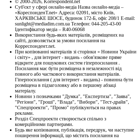
© 2000-2026, Korrespondent.net
Суб'єкт у сфері онлайн-медіа Назва онлайн-медіа –
«КореспонденТ.net» Адреса: 02091, місто Київ,
ХАРКІВСЬКЕ ШОСЕ, будинок 172-Б, офіс 208/1 E-mail:
sunlight@mediadim.com.ua
Телефон: 044-205-43-00
Ідентифікатор медіа – R40-06068
Використання будь-яких матеріалів, розміщених на
сайті, дозволяється за умови посилання на
Корреспондент.net.
При копіюванні матеріалів зі сторінки « Новини України
і світу» , для інтернет - видань - обов'язкове пряме
відкрите для пошукових систем гіперпосилання .
Посилання має бути розміщена в незалежності від
повного або часткового використання матеріалів.
Гіперпосилання ( для інтернет - видань) - повинна бути
розміщена в підзаголовку або в першому абзаці
матеріалу.
Новини з позначками "Думка", "Експертиза", "Заява",
"Регіони", "Гроші", "Влада", "Вибори", "Тест-драйв",
"Спецпроекти", "Промо" публікуються на правах
реклами.
Розділ Спецпроекти створюється спільно з
комерційними партнерами.
Будь яке копіювання, публікація, передрук, чи наступне
поширення інформації, що містить посилання на