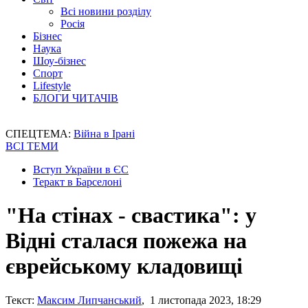
Всі новини розділу
Росія
Бізнес
Наука
Шоу-бізнес
Спорт
Lifestyle
БЛОГИ ЧИТАЧІВ
СПЕЦТЕМА:
Війна в Ірані
ВСІ ТЕМИ
Вступ України в ЄС
Теракт в Барселоні
"На стінах - свастика": у
Відні сталася пожежа на
єврейському кладовищі
Текст:
Максим Липчанський
, 1 листопада 2023, 18:29