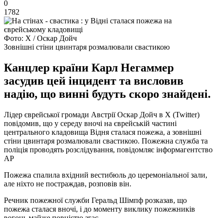
0
1782
Фото: Х / Оскар Дойч
Зовнішні стіни цвинтаря розмалювали свастикою
Канцлер країни Карл Негаммер
засудив цей інцидент та висловив
надію, що винні будуть скоро знайдені.
Лідер єврейської громади Австрії Оскар Дойч в Х (Twitter)
повідомив, що у середу вночі на єврейській частині
центрального кладовища Відня сталася пожежа, а зовнішні
стіни цвинтаря розмалювали свастикою. Пожежна служба та
поліція проводять розслідування, повідомляє інформагентство
AP
Пожежа спалила вхідний вестибюль до церемоніальної зали,
але ніхто не постраждав, розповів він.
Речник пожежної служби Геральд Шімпф розказав, що
пожежа сталася вночі, і до моменту виклику пожежників
вогонь майже повністю згас.