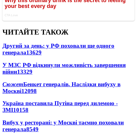
ЧИТАЙТЕ ТАКОЖ
Другий за день: у РФ поховали ще одного
генерала
13629
У МЗС РФ відкинули можливість завершення
війни
13329
Сюжет
Бенкет генералів. Наслідки вибуху в
Москві
12098
Україна поставила Путіна перед дилемою -
ЗМІ
10158
Вибух у ресторані: у Москві таємно поховали
генерала
8549