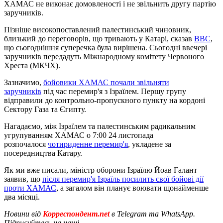
ХАМАС не виконає домовленості і не звільнить другу партію
заручників.
Пізніше високопоставлений палестинський чиновник,
близький до переговорів, що тривають у Катарі, сказав
BBC
,
що сьогоднішня суперечка була вирішена. Сьогодні ввечері
заручників передадуть Міжнародному комітету Червоного
Хреста (МКЧХ).
Зазначимо,
бойовики ХАМАС почали звільняти
заручників
під час перемир'я з Ізраїлем. Першу групу
відправили до контрольно-пропускного пункту на кордоні
Сектору Газа та Єгипту.
Нагадаємо, між Ізраїлем та палестинським радикальним
угрупуванням ХАМАС о 7:00 24 листопада
розпочалося
чотириденне перемир'я
, укладене за
посередництва Катару.
Як ми вже писали, міністр оборони Ізраїлю Йоав Галант
заявив, що
після перемир'я Ізраїль посилить свої бойові дії
проти ХАМАС
, а загалом він планує воювати щонайменше
два місяці.
Новини від
Корреспондент.net
в Telegram та WhatsApp.
Підписуйтесь на наші