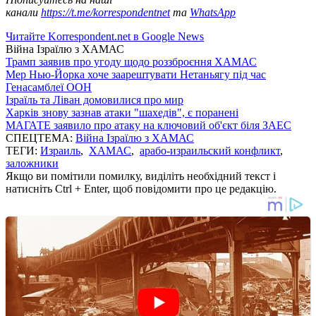
канали
https://t.me/korrespondentnet
та
WhatsApp
Читайте Korrespondent.net в Google News
Війна Ізраїлю з ХАМАС
Трамп заявив про угоду щодо роззброєння ХАМАС
Мер Нью-Йорка хоче заарештувати Нетаньягу під час
Генасамблеї ООН
Ізраїль та Ліван домовилися про мир
Харків знову зазнав атаки "шахедів", є поранені
МАГАТЕ заявило про атаку на ключовий об'єкт біля ЗАЕС
СПЕЦТЕМА:
Війна Ізраїлю з ХАМАС
ТЕГИ:
Израиль
,
ХАМАС
,
арабо-израильский конфликт
,
заложники
Якщо ви помітили помилку, виділіть необхідний текст і
натисніть Ctrl + Enter, щоб повідомити про це редакцію.