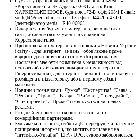
Суб'єкт у сфері онлайн-медіа Назва онлайн-медіа –
«КореспонденТ.net» Адреса: 02091, місто Київ,
ХАРКІВСЬКЕ ШОСЕ, будинок 172-Б, офіс 208/1 E-mail:
sunlight@mediadim.com.ua
Телефон: 044-205-43-00
Ідентифікатор медіа – R40-06068
Використання будь-яких матеріалів, розміщених на
сайті, дозволяється за умови посилання на
Корреспондент.net.
При копіюванні матеріалів зі сторінки « Новини України
і світу» , для інтернет - видань - обов'язкове пряме
відкрите для пошукових систем гіперпосилання .
Посилання має бути розміщена в незалежності від
повного або часткового використання матеріалів.
Гіперпосилання ( для інтернет - видань) - повинна бути
розміщена в підзаголовку або в першому абзаці
матеріалу.
Новини з позначками "Думка", "Експертиза", "Заява",
"Регіони", "Гроші", "Влада", "Вибори", "Тест-драйв",
"Спецпроекти", "Промо" публікуються на правах
реклами.
Розділ Спецпроекти створюється спільно з
комерційними партнерами.
Будь яке копіювання, публікація, передрук, чи наступне
поширення інформації, що містить посилання на
"Інтерфакс-Україна", EPA / UPG, суворо забороняється.