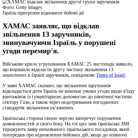
Фото: Getty Images
Ізраїль пригрозив відновити бойові дії
ХАМАС заявляє, що відклав
звільнення 13 заручників,
звинувачуючи Ізраїль у порушені
угоди перемир'я.
Військове крило угруповання ХАМАС 25 листопада заявило,
що вирішило відкласти другу частину звільнення 13
захоплених в Ізраїлі заручників, повідомляє
Times of Israel
.
У заяві ХАМАС сказано, що звільнення заручників
відкладається доти Ізраїль не виконає умови угоди щодо в'їзду
вантажівок із гуманітарною допомогою до північної частини
сектору Гази, а також через недотримання погоджених
стандартів звільнення ув’язнених.
Ізраїльська сторона своєю чергою заперечує порушення
домовленостей зі свого боку. На тлі цих заяв ізраїльські ЗМІ
тиражують заяву неназваного ізраїльського посадовця, який
попередив про відновлення бойових дій, якщо до опівночі