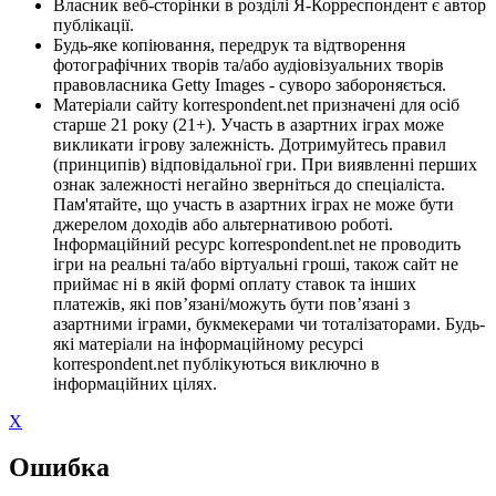
Власник веб-сторінки в розділі Я-Корреспондент є автор
публікації.
Будь-яке копіювання, передрук та відтворення
фотографічних творів та/або аудіовізуальних творів
правовласника Getty Images - суворо забороняється.
Матеріали сайту korrespondent.net призначені для осіб
старше 21 року (21+). Участь в азартних іграх може
викликати ігрову залежність. Дотримуйтесь правил
(принципів) відповідальної гри. При виявленні перших
ознак залежності негайно зверніться до спеціаліста.
Пам'ятайте, що участь в азартних іграх не може бути
джерелом доходів або альтернативою роботі.
Інформаційний ресурс korrespondent.net не проводить
ігри на реальні та/або віртуальні гроші, також сайт не
приймає ні в якій формі оплату ставок та інших
платежів, які пов’язані/можуть бути пов’язані з
азартними іграми, букмекерами чи тоталізаторами. Будь-
які матеріали на інформаційному ресурсі
korrespondent.net публікуються виключно в
інформаційних цілях.
X
Ошибка