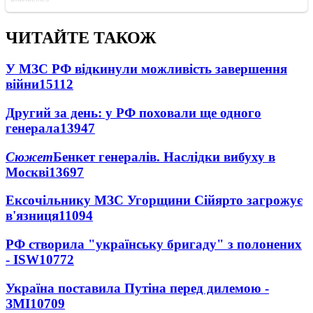
ЧИТАЙТЕ ТАКОЖ
У МЗС РФ відкинули можливість завершення
війни
15112
Другий за день: у РФ поховали ще одного
генерала
13947
Сюжет
Бенкет генералів. Наслідки вибуху в
Москві
13697
Ексочільнику МЗС Угорщини Сійярто загрожує
в'язниця
11094
РФ створила "українську бригаду" з полонених
- ISW
10772
Україна поставила Путіна перед дилемою -
ЗМІ
10709