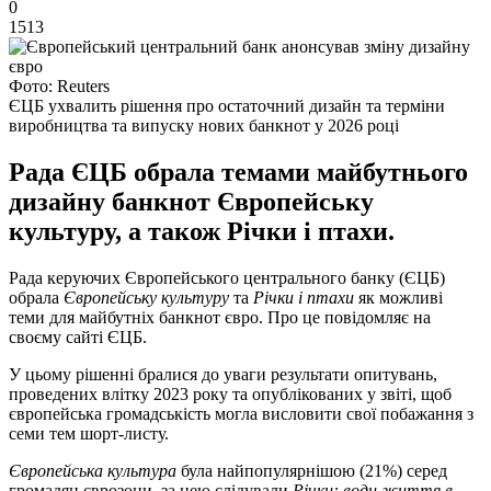
0
1513
Фото: Reuters
ЄЦБ ухвалить рішення про остаточний дизайн та терміни
виробництва та випуску нових банкнот у 2026 році
Рада ЄЦБ обрала темами майбутнього
дизайну банкнот Європейську
культуру, а також Річки і птахи.
Рада керуючих Європейського центрального банку (ЄЦБ)
обрала
Європейську культуру
та
Річки і птахи
як можливі
теми для майбутніх банкнот євро. Про це повідомляє на
своєму сайті ЄЦБ.
У цьому рішенні бралися до уваги результати опитувань,
проведених влітку 2023 року та опублікованих у звіті, щоб
європейська громадськість могла висловити свої побажання з
семи тем шорт-листу.
Європейська культура
була найпопулярнішою (21%) серед
громадян єврозони, за нею слідували
Річки: води життя в