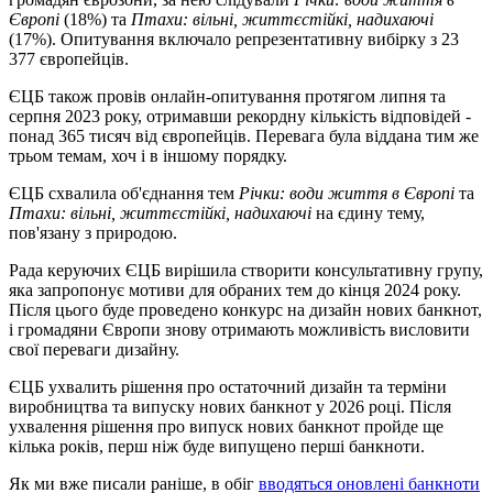
Європі
(18%) та
Птахи: вільні, життєстійкі, надихаючі
(17%). Опитування включало репрезентативну вибірку з 23
377 європейців.
ЄЦБ також провів онлайн-опитування протягом липня та
серпня 2023 року, отримавши рекордну кількість відповідей -
понад 365 тисяч від європейців. Перевага була віддана тим же
трьом темам, хоч і в іншому порядку.
ЄЦБ схвалила об'єднання тем
Річки: води життя в Європі
та
Птахи: вільні, життєстійкі, надихаючі
на єдину тему,
пов'язану з природою.
Рада керуючих ЄЦБ вирішила створити консультативну групу,
яка запропонує мотиви для обраних тем до кінця 2024 року.
Після цього буде проведено конкурс на дизайн нових банкнот,
і громадяни Європи знову отримають можливість висловити
свої переваги дизайну.
ЄЦБ ухвалить рішення про остаточний дизайн та терміни
виробництва та випуску нових банкнот у 2026 році. Після
ухвалення рішення про випуск нових банкнот пройде ще
кілька років, перш ніж буде випущено перші банкноти.
Як ми вже писали раніше, в обіг
вводяться оновлені банкноти