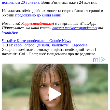
номіналом 20 гривень
. Вони з’являться вже з 24 жовтня.
Нагадаємо, обмін дрібних монет та старих банкнот гривні в
Україні
продовжено до кінця війни
.
Новини від
Корреспондент.net
в Telegram та WhatsApp.
Підписуйтесь на наші канали
https://t.me/korrespondentnet
та
WhatsApp
Читайте Korrespondent.net в Google News
ТЕГИ:
евро
,
опрос
,
дизайн
,
банкноты
,
Еврозона
Якщо ви помітили помилку, виділіть необхідний текст і
натисніть Ctrl + Enter, щоб повідомити про це редакцію.