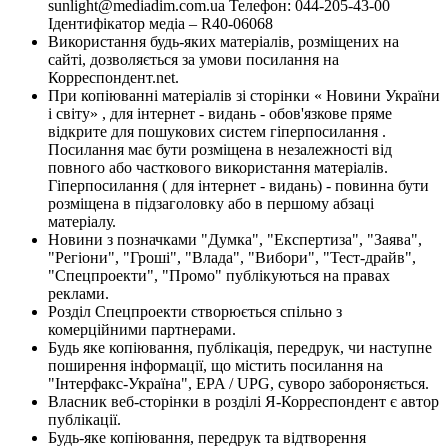
sunlight@mediadim.com.ua
Телефон: 044-205-43-00
Ідентифікатор медіа – R40-06068
Використання будь-яких матеріалів, розміщених на
сайті, дозволяється за умови посилання на
Корреспондент.net.
При копіюванні матеріалів зі сторінки « Новини України
і світу» , для інтернет - видань - обов'язкове пряме
відкрите для пошукових систем гіперпосилання .
Посилання має бути розміщена в незалежності від
повного або часткового використання матеріалів.
Гіперпосилання ( для інтернет - видань) - повинна бути
розміщена в підзаголовку або в першому абзаці
матеріалу.
Новини з позначками "Думка", "Експертиза", "Заява",
"Регіони", "Гроші", "Влада", "Вибори", "Тест-драйв",
"Спецпроекти", "Промо" публікуються на правах
реклами.
Розділ Спецпроекти створюється спільно з
комерційними партнерами.
Будь яке копіювання, публікація, передрук, чи наступне
поширення інформації, що містить посилання на
"Інтерфакс-Україна", EPA / UPG, суворо забороняється.
Власник веб-сторінки в розділі Я-Корреспондент є автор
публікації.
Будь-яке копіювання, передрук та відтворення