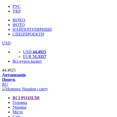
РУС
УКР
ВІДЕО
ФОТО
НАЙПОПУЛЯРНІШІ
СПЕЦПРОЕКТИ
USD
USD
44.4925
EUR
51.3357
Всі курси валют
44.4925
Авторизація
Пошук
RU
ВСІ РОЗДІЛИ
Головна
Україна
Місто
Світ