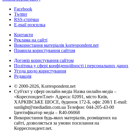
Facebook
Twitter
RSS-стрічки
E-mail розсилка
Контакти
Реклама на сайті
Використання матеріалів korrespondent.net
Правила користування сайтом
Договір користування сайтом
Політика у сфері конфіденційності і персональних даних
Угода щодо користування
Редакція
© 2000-2026, Korrespondent.net
Суб'єкт у сфері онлайн-медіа Назва онлайн-медіа –
«КореспонденТ.net» Адреса: 02091, місто Київ,
ХАРКІВСЬКЕ ШОСЕ, будинок 172-Б, офіс 208/1 E-mail:
sunlight@mediadim.com.ua
Телефон: 044-205-43-00
Ідентифікатор медіа – R40-06068
Використання будь-яких матеріалів, розміщених на
сайті, дозволяється за умови посилання на
Корреспондент.net.