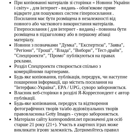
При копіюванні матеріалів зі сторінки « Новини України
і світу» , для інтернет - видань - обов'язкове пряме
відкрите для пошукових систем гіперпосилання .
Посилання має бути розміщена в незалежності від
повного або часткового використання матеріалів.
Гіперпосилання ( для інтернет - видань) - повинна бути
розміщена в підзаголовку або в першому абзаці
матеріалу.
Новини з позначками "Думка", "Експертиза", "Заява",
"Регіони", "Гроші", "Влада", "Вибори", "Тест-драйв",
"Спецпроекти", "Промо" публікуються на правах
реклами.
Розділ Спецпроекти створюється спільно з
комерційними партнерами.
Будь яке копіювання, публікація, передрук, чи наступне
поширення інформації, що містить посилання на
"Інтерфакс-Україна", EPA / UPG, суворо забороняється.
Власник веб-сторінки в розділі Я-Корреспондент є автор
публікації.
Будь-яке копіювання, передрук та відтворення
фотографічних творів та/або аудіовізуальних творів
правовласника Getty Images - суворо забороняється.
Матеріали сайту korrespondent.net призначені для осіб
старше 21 року (21+). Участь в азартних іграх може
викликати ігрову залежність. Дотримуйтесь правил