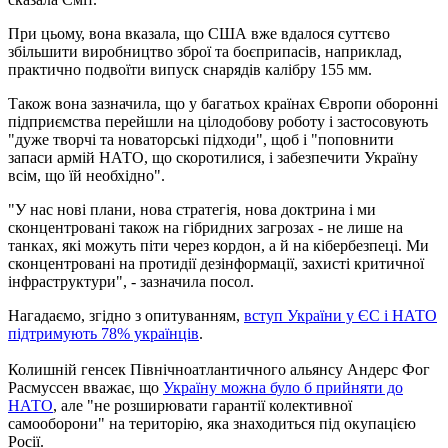
При цьому, вона вказала, що США вже вдалося суттєво
збільшити виробництво зброї та боєприпасів, наприклад,
практично подвоїти випуск снарядів калібру 155 мм.
Також вона зазначила, що у багатьох країнах Європи оборонні
підприємства перейшли на цілодобову роботу і застосовують
"дуже творчі та новаторські підходи", щоб і "поповнити
запаси армій НАТО, що скоротилися, і забезпечити Україну
всім, що їй необхідно".
"У нас нові плани, нова стратегія, нова доктрина і ми
сконцентровані також на гібридних загрозах - не лише на
танках, які можуть піти через кордон, а й на кібербезпеці. Ми
сконцентровані на протидії дезінформації, захисті критичної
інфраструктури", - зазначила посол.
Нагадаємо, згідно з опитуванням,
вступ України у ЄС і НАТО
підтримують 78% українців
.
Колишній генсек Північноатлантичного альянсу Андерс Фог
Расмуссен вважає, що
Україну можна було б прийняти до
НАТО
, але "не розширювати гарантії колективної
самооборони" на територію, яка знаходиться під окупацією
Росії.