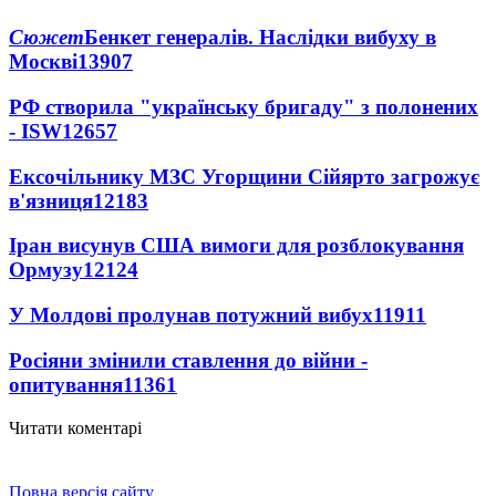
Сюжет
Бенкет генералів. Наслідки вибуху в
Москві
13907
РФ створила "українську бригаду" з полонених
- ISW
12657
Ексочільнику МЗС Угорщини Сійярто загрожує
в'язниця
12183
Іран висунув США вимоги для розблокування
Ормузу
12124
У Молдові пролунав потужний вибух
11911
Росіяни змінили ставлення до війни -
опитування
11361
Читати коментарі
Повна версія сайту