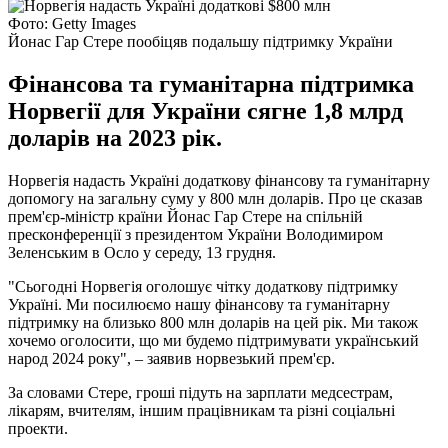
Фото: Getty Images
Йонас Гар Стере пообіцяв подальшу підтримку України
Фінансова та гуманітарна підтримка
Норвегії для України сягне 1,8 млрд
доларів на 2023 рік.
Норвегія надасть Україні додаткову фінансову та гуманітарну
допомогу на загальну суму у 800 млн доларів. Про це сказав
прем'єр-міністр країни Йонас Гар Стере на спільній
пресконференції з президентом України Володимиром
Зеленським в Осло у середу, 13 грудня.
"Сьогодні Норвегія оголошує чітку додаткову підтримку
Україні. Ми посилюємо нашу фінансову та гуманітарну
підтримку на близько 800 млн доларів на цей рік. Ми також
хочемо оголосити, що ми будемо підтримувати український
народ 2024 року", – заявив норвезький прем'єр.
За словами Стере, гроші підуть на зарплати медсестрам,
лікарям, вчителям, іншим працівникам та різні соціальні
проекти.