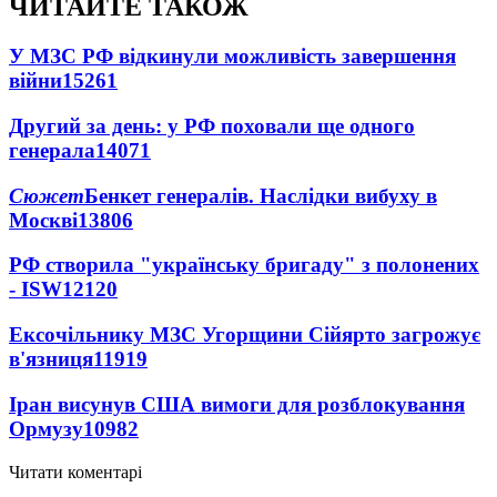
ЧИТАЙТЕ ТАКОЖ
У МЗС РФ відкинули можливість завершення
війни
15261
Другий за день: у РФ поховали ще одного
генерала
14071
Сюжет
Бенкет генералів. Наслідки вибуху в
Москві
13806
РФ створила "українську бригаду" з полонених
- ISW
12120
Ексочільнику МЗС Угорщини Сійярто загрожує
в'язниця
11919
Іран висунув США вимоги для розблокування
Ормузу
10982
Читати коментарі