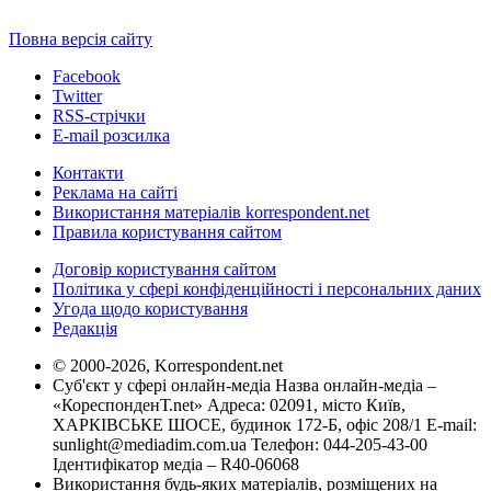
Повна версія сайту
Facebook
Twitter
RSS-стрічки
E-mail розсилка
Контакти
Реклама на сайті
Використання матеріалів korrespondent.net
Правила користування сайтом
Договір користування сайтом
Політика у сфері конфіденційності і персональних даних
Угода щодо користування
Редакція
© 2000-2026, Korrespondent.net
Суб'єкт у сфері онлайн-медіа Назва онлайн-медіа –
«КореспонденТ.net» Адреса: 02091, місто Київ,
ХАРКІВСЬКЕ ШОСЕ, будинок 172-Б, офіс 208/1 E-mail:
sunlight@mediadim.com.ua
Телефон: 044-205-43-00
Ідентифікатор медіа – R40-06068
Використання будь-яких матеріалів, розміщених на