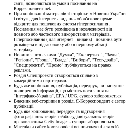
сайті, дозволяється за умови посилання на
Корреспондент.net.
При копіюванні матеріалів зі сторінки « Новини України
і світу» , для інтернет - видань - обов'язкове пряме
відкрите для пошукових систем гіперпосилання .
Посилання має бути розміщена в незалежності від
повного або часткового використання матеріалів.
Гіперпосилання ( для інтернет - видань) - повинна бути
розміщена в підзаголовку або в першому абзаці
матеріалу.
Новини з позначками "Думка", "Експертиза", "Заява",
"Регіони", "Гроші", "Влада", "Вибори", "Тест-драйв",
"Спецпроекти", "Промо" публікуються на правах
реклами.
Розділ Спецпроекти створюється спільно з
комерційними партнерами.
Будь яке копіювання, публікація, передрук, чи наступне
поширення інформації, що містить посилання на
"Інтерфакс-Україна", EPA / UPG, суворо забороняється.
Власник веб-сторінки в розділі Я-Корреспондент є автор
публікації.
Будь-яке копіювання, передрук та відтворення
фотографічних творів та/або аудіовізуальних творів
правовласника Getty Images - суворо забороняється.
Матеріали сайту korrespondent.net призначені для осіб