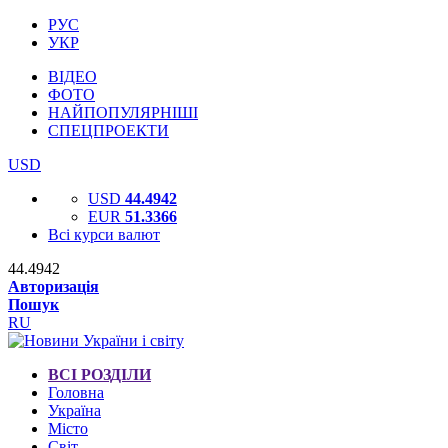
РУС
УКР
ВІДЕО
ФОТО
НАЙПОПУЛЯРНІШІ
СПЕЦПРОЕКТИ
USD
USD
44.4942
EUR
51.3366
Всі курси валют
44.4942
Авторизація
Пошук
RU
ВСІ РОЗДІЛИ
Головна
Україна
Місто
Світ