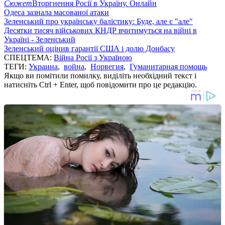
Сюжет
Вторгнення Росії в Україну. Онлайн
Одеса зазнала масованої атаки
Зеленський про українську балістику: Буде, але є "але"
Десятки тисяч військових КНДР вчитимуться на війні в
Україні - Зеленський
Зеленський оцінив гарантії США і долю Донбасу
СПЕЦТЕМА:
Війна Росії з Україною
ТЕГИ:
Украина
,
война
,
Норвегия
,
Гуманитарная помощь
Якщо ви помітили помилку, виділіть необхідний текст і
натисніть Ctrl + Enter, щоб повідомити про це редакцію.