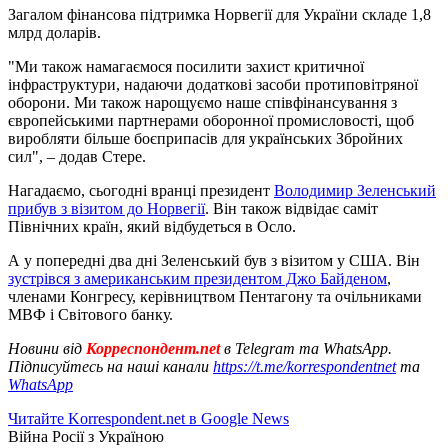
Загалом фінансова підтримка Норвегії для України складе 1,8
млрд доларів.
"Ми також намагаємося посилити захист критичної
інфраструктури, надаючи додаткові засоби протиповітряної
оборони. Ми також нарощуємо наше співфінансування з
європейськими партнерами оборонної промисловості, щоб
виробляти більше боєприпасів для українських Збройних
сил", – додав Стере.
Нагадаємо, сьогодні вранці президент
Володимир Зеленський
прибув з візитом до Норвегії
. Він також відвідає саміт
Північних країн, який відбудеться в Осло.
А у попередні два дні Зеленський був з візитом у США. Він
зустрівся з американським президентом Джо Байденом
,
членами Конгресу, керівництвом Пентагону та очільниками
МВФ і Світового банку.
Новини від
Корреспондент.net
в Telegram та WhatsApp.
Підписуйтесь на наші канали
https://t.me/korrespondentnet
та
WhatsApp
Читайте Korrespondent.net в Google News
Війна Росії з Україною