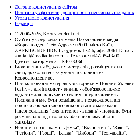
Договір користування сайтом
Політика у сфері конфіденційності і персональних даних
Угода щодо користування
Редакція
© 2000-2026, Korrespondent.net
Суб'єкт у сфері онлайн-медіа Назва онлайн-медіа –
«КореспонденТ.net» Адреса: 02091, місто Київ,
ХАРКІВСЬКЕ ШОСЕ, будинок 172-Б, офіс 208/1 E-mail:
sunlight@mediadim.com.ua
Телефон: 044-205-43-00
Ідентифікатор медіа – R40-06068
Використання будь-яких матеріалів, розміщених на
сайті, дозволяється за умови посилання на
Корреспондент.net.
При копіюванні матеріалів зі сторінки « Новини України
і світу» , для інтернет - видань - обов'язкове пряме
відкрите для пошукових систем гіперпосилання .
Посилання має бути розміщена в незалежності від
повного або часткового використання матеріалів.
Гіперпосилання ( для інтернет - видань) - повинна бути
розміщена в підзаголовку або в першому абзаці
матеріалу.
Новини з позначками "Думка", "Експертиза", "Заява",
"Регіони", "Гроші", "Влада", "Вибори", "Тест-драйв",