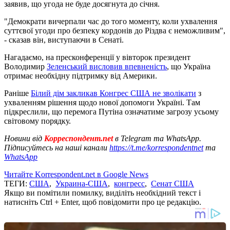
заявив, що угода не буде досягнута до січня.
"Демократи вичерпали час до того моменту, коли ухвалення
суттєвої угоди про безпеку кордонів до Різдва є неможливим",
- сказав він, виступаючи в Сенаті.
Нагадаємо, на пресконференції у вівторок президент
Володимир
Зеленський висловив впевненість
, що Україна
отримає необхідну підтримку від Америки.
Раніше
Білий дім закликав Конгрес США не зволікати
з
ухваленням рішення щодо нової допомоги Україні. Там
підкреслили, що перемога Путіна означатиме загрозу усьому
світовому порядку.
Новини від
Корреспондент.net
в Telegram та WhatsApp.
Підписуйтесь на наші канали
https://t.me/korrespondentnet
та
WhatsApp
Читайте Korrespondent.net в Google News
ТЕГИ:
США
,
Украина-США
,
конгресс
,
Сенат США
Якщо ви помітили помилку, виділіть необхідний текст і
натисніть Ctrl + Enter, щоб повідомити про це редакцію.