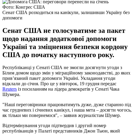
Фото: Конгрес США
Сенат США розходиться на канікули, залишивши Україну без
допомоги
Сенат США не голосуватиме за пакет
щодо надання додаткової допомоги
Україні та зміцнення безпеки кордону
США до початку наступного року.
Республіканці у Сенаті США не змогли досягнути угоди з
Білим домом щодо змін у міграційному законодавстві, до яких
прив’язаний пакет допомоги Україні. Укладання угоди
відклали до січня. Про це у вівторок, 19 грудня передає
Reuters
із посиланням на лідера демократів у Сенаті Чака
Шумера.
"Наші переговірники працюватимуть дуже, дуже старанно під
час грудневих і січневих канікул, і наша мета – досягти чогось,
як тільки ми повернемося", – заявив журналістам Шумер.
Відтермінування угоди підтвердив і другий номер
республіканців у Палаті представників Джон Тьюн, який