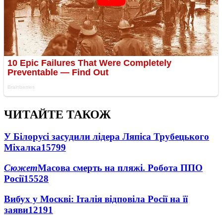
ЧИТАЙТЕ ТАКОЖ
У Білорусі засудили лідера Ляпіса Трубецького
Міхалка
15799
Сюжет
Масова смерть на пляжі. Робота ППО
Росії
15528
Вибух у Москві: Італія відповіла Росії на її
заяви
12191