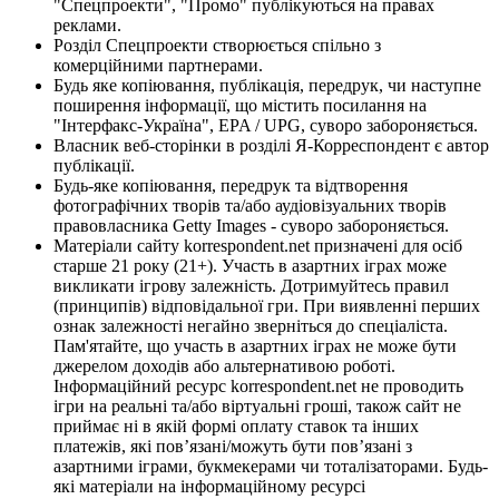
"Спецпроекти", "Промо" публікуються на правах
реклами.
Розділ Спецпроекти створюється спільно з
комерційними партнерами.
Будь яке копіювання, публікація, передрук, чи наступне
поширення інформації, що містить посилання на
"Інтерфакс-Україна", EPA / UPG, суворо забороняється.
Власник веб-сторінки в розділі Я-Корреспондент є автор
публікації.
Будь-яке копіювання, передрук та відтворення
фотографічних творів та/або аудіовізуальних творів
правовласника Getty Images - суворо забороняється.
Матеріали сайту korrespondent.net призначені для осіб
старше 21 року (21+). Участь в азартних іграх може
викликати ігрову залежність. Дотримуйтесь правил
(принципів) відповідальної гри. При виявленні перших
ознак залежності негайно зверніться до спеціаліста.
Пам'ятайте, що участь в азартних іграх не може бути
джерелом доходів або альтернативою роботі.
Інформаційний ресурс korrespondent.net не проводить
ігри на реальні та/або віртуальні гроші, також сайт не
приймає ні в якій формі оплату ставок та інших
платежів, які пов’язані/можуть бути пов’язані з
азартними іграми, букмекерами чи тоталізаторами. Будь-
які матеріали на інформаційному ресурсі