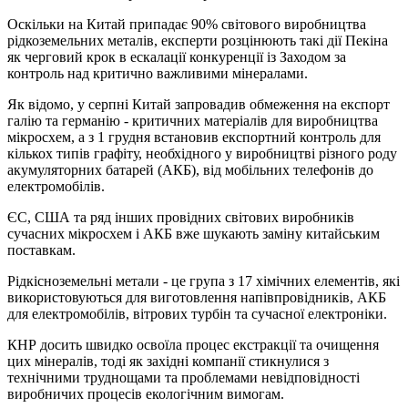
Оскільки на Китай припадає 90% світового виробництва
рідкоземельних металів, експерти розцінюють такі дії Пекіна
як черговий крок в ескалації конкуренції із Заходом за
контроль над критично важливими мінералами.
Як відомо, у серпні Китай запровадив обмеження на експорт
галію та германію - критичних матеріалів для виробництва
мікросхем, а з 1 грудня встановив експортний контроль для
кількох типів графіту, необхідного у виробництві різного роду
акумуляторних батарей (АКБ), від мобільних телефонів до
електромобілів.
ЄС, США та ряд інших провідних світових виробників
сучасних мікросхем і АКБ вже шукають заміну китайським
поставкам.
Рідкісноземельні метали - це група з 17 хімічних елементів, які
використовуються для виготовлення напівпровідників, АКБ
для електромобілів, вітрових турбін та сучасної електроніки.
КНР досить швидко освоїла процес екстракції та очищення
цих мінералів, тоді як західні компанії стикнулися з
технічними труднощами та проблемами невідповідності
виробничих процесів екологічним вимогам.