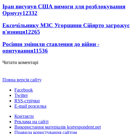
Іран висунув США вимоги для розблокування
Ормузу
12332
Ексочільнику МЗС Угорщини Сійярто загрожує
в'язниця
12265
Росіяни змінили ставлення до війни -
опитування
11536
Читати коментарі
Повна версія сайту
Facebook
Twitter
RSS-стрічки
E-mail розсилка
Контакти
Реклама на сайті
Використання матеріалів korrespondent.net
Правила користування сайтом