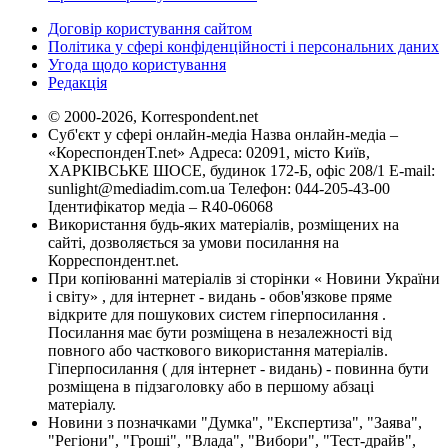
Договір користування сайтом
Політика у сфері конфіденційності і персональних даних
Угода щодо користування
Редакція
© 2000-2026, Korrespondent.net
Суб'єкт у сфері онлайн-медіа Назва онлайн-медіа –
«КореспонденТ.net» Адреса: 02091, місто Київ,
ХАРКІВСЬКЕ ШОСЕ, будинок 172-Б, офіс 208/1 E-mail:
sunlight@mediadim.com.ua
Телефон: 044-205-43-00
Ідентифікатор медіа – R40-06068
Використання будь-яких матеріалів, розміщених на
сайті, дозволяється за умови посилання на
Корреспондент.net.
При копіюванні матеріалів зі сторінки « Новини України
і світу» , для інтернет - видань - обов'язкове пряме
відкрите для пошукових систем гіперпосилання .
Посилання має бути розміщена в незалежності від
повного або часткового використання матеріалів.
Гіперпосилання ( для інтернет - видань) - повинна бути
розміщена в підзаголовку або в першому абзаці
матеріалу.
Новини з позначками "Думка", "Експертиза", "Заява",
"Регіони", "Гроші", "Влада", "Вибори", "Тест-драйв",