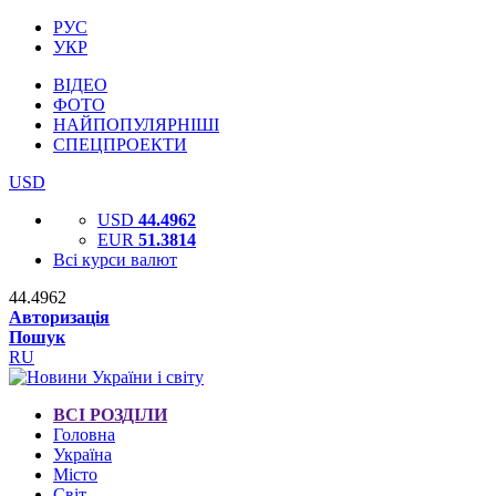
РУС
УКР
ВІДЕО
ФОТО
НАЙПОПУЛЯРНІШІ
СПЕЦПРОЕКТИ
USD
USD
44.4962
EUR
51.3814
Всі курси валют
44.4962
Авторизація
Пошук
RU
ВСІ РОЗДІЛИ
Головна
Україна
Місто
Світ