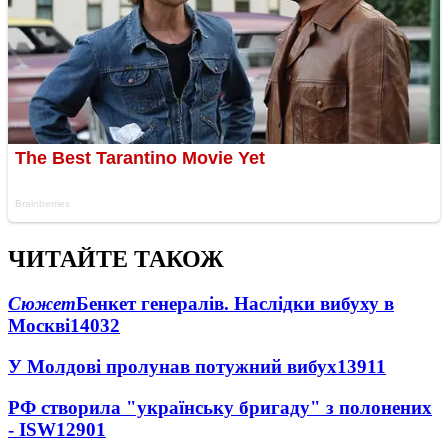
ЧИТАЙТЕ ТАКОЖ
Сюжет
Бенкет генералів. Наслідки вибуху в
Москві
14032
У Молдові пролунав потужний вибух
13911
РФ створила "українську бригаду" з полонених
- ISW
12901