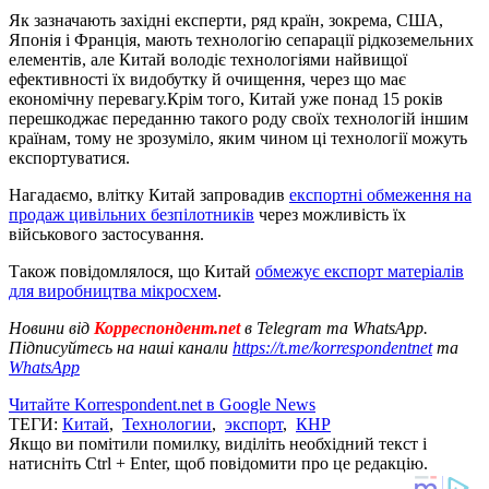
Як зазначають західні експерти, ряд країн, зокрема, США,
Японія і Франція, мають технологію сепарації рідкоземельних
елементів, але Китай володіє технологіями найвищої
ефективності їх видобутку й очищення, через що має
економічну перевагу.Крім того, Китай уже понад 15 років
перешкоджає переданню такого роду своїх технологій іншим
країнам, тому не зрозуміло, яким чином ці технології можуть
експортуватися.
Нагадаємо, влітку Китай запровадив
експортні обмеження на
продаж цивільних безпілотників
через можливість їх
військового застосування.
Також повідомлялося, що Китай
обмежує експорт матеріалів
для виробництва мікросхем
.
Новини від
Корреспондент.net
в Telegram та WhatsApp.
Підписуйтесь на наші канали
https://t.me/korrespondentnet
та
WhatsApp
Читайте Korrespondent.net в Google News
ТЕГИ:
Китай
,
Технологии
,
экспорт
,
КНР
Якщо ви помітили помилку, виділіть необхідний текст і
натисніть Ctrl + Enter, щоб повідомити про це редакцію.