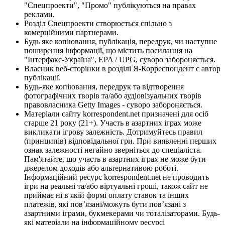
"Спецпроекти", "Промо" публікуються на правах
реклами.
Розділ Спецпроекти створюється спільно з
комерційними партнерами.
Будь яке копіювання, публікація, передрук, чи наступне
поширення інформації, що містить посилання на
"Інтерфакс-Україна", EPA / UPG, суворо забороняється.
Власник веб-сторінки в розділі Я-Корреспондент є автор
публікації.
Будь-яке копіювання, передрук та відтворення
фотографічних творів та/або аудіовізуальних творів
правовласника Getty Images - суворо забороняється.
Матеріали сайту korrespondent.net призначені для осіб
старше 21 року (21+). Участь в азартних іграх може
викликати ігрову залежність. Дотримуйтесь правил
(принципів) відповідальної гри. При виявленні перших
ознак залежності негайно зверніться до спеціаліста.
Пам'ятайте, що участь в азартних іграх не може бути
джерелом доходів або альтернативою роботі.
Інформаційний ресурс korrespondent.net не проводить
ігри на реальні та/або віртуальні гроші, також сайт не
приймає ні в якій формі оплату ставок та інших
платежів, які пов’язані/можуть бути пов’язані з
азартними іграми, букмекерами чи тоталізаторами. Будь-
які матеріали на інформаційному ресурсі