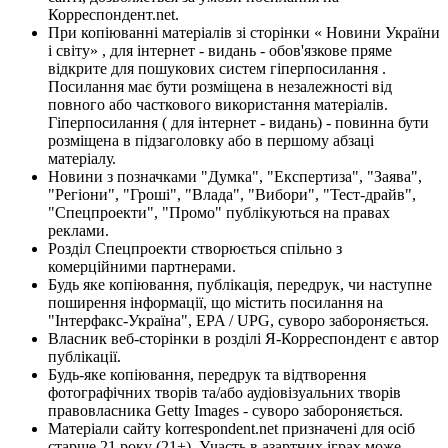
Корреспондент.net.
При копіюванні матеріалів зі сторінки « Новини України
і світу» , для інтернет - видань - обов'язкове пряме
відкрите для пошукових систем гіперпосилання .
Посилання має бути розміщена в незалежності від
повного або часткового використання матеріалів.
Гіперпосилання ( для інтернет - видань) - повинна бути
розміщена в підзаголовку або в першому абзаці
матеріалу.
Новини з позначками "Думка", "Експертиза", "Заява",
"Регіони", "Гроші", "Влада", "Вибори", "Тест-драйв",
"Спецпроекти", "Промо" публікуються на правах
реклами.
Розділ Спецпроекти створюється спільно з
комерційними партнерами.
Будь яке копіювання, публікація, передрук, чи наступне
поширення інформації, що містить посилання на
"Інтерфакс-Україна", EPA / UPG, суворо забороняється.
Власник веб-сторінки в розділі Я-Корреспондент є автор
публікації.
Будь-яке копіювання, передрук та відтворення
фотографічних творів та/або аудіовізуальних творів
правовласника Getty Images - суворо забороняється.
Матеріали сайту korrespondent.net призначені для осіб
старше 21 року (21+). Участь в азартних іграх може