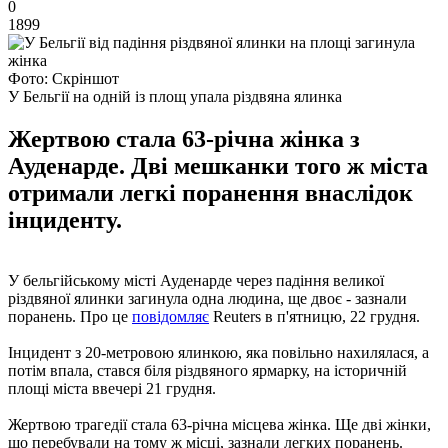
0
1899
Фото: Скріншот
У Бельгії на одній із площ упала різдвяна ялинка
Жертвою стала 63-річна жінка з
Ауденарде. Дві мешканки того ж міста
отримали легкі поранення внаслідок
інциденту.
У бельгійському місті Ауденарде через падіння великої
різдвяної ялинки загинула одна людина, ще двоє - зазнали
поранень. Про це
повідомляє
Reuters в п'ятницю, 22 грудня.
Інцидент з 20-метровою ялинкою, яка повільно нахилялася, а
потім впала, стався біля різдвяного ярмарку, на історичній
площі міста ввечері 21 грудня.
Жертвою трагедії стала 63-річна місцева жінка. Ще дві жінки,
що перебували на тому ж місці, зазнали легких поранень.