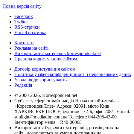
Повна версія сайту
Facebook
Twitter
RSS-стрічки
E-mail розсилка
Контакти
Реклама на сайті
Використання матеріалів korrespondent.net
Правила користування сайтом
Договір користування сайтом
Політика у сфері конфіденційності і персональних даних
Угода щодо користування
Редакція
© 2000-2026, Korrespondent.net
Суб'єкт у сфері онлайн-медіа Назва онлайн-медіа –
«КореспонденТ.net» Адреса: 02091, місто Київ,
ХАРКІВСЬКЕ ШОСЕ, будинок 172-Б, офіс 208/1 E-mail:
sunlight@mediadim.com.ua
Телефон: 044-205-43-00
Ідентифікатор медіа – R40-06068
Використання будь-яких матеріалів, розміщених на
сайті, дозволяється за умови посилання на