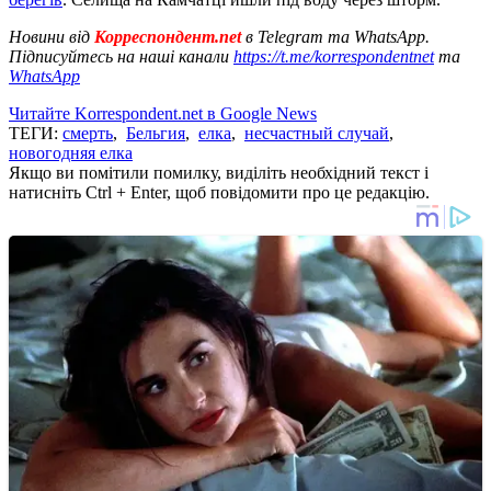
Новини від
Корреспондент.net
в Telegram та WhatsApp.
Підписуйтесь на наші канали
https://t.me/korrespondentnet
та
WhatsApp
Читайте Korrespondent.net в Google News
ТЕГИ:
смерть
,
Бельгия
,
елка
,
несчастный случай
,
новогодняя елка
Якщо ви помітили помилку, виділіть необхідний текст і
натисніть Ctrl + Enter, щоб повідомити про це редакцію.