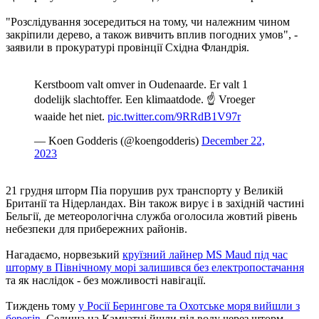
"Розслідування зосередиться на тому, чи належним чином
закріпили дерево, а також вивчить вплив погодних умов", -
заявили в прокуратурі провінції Східна Фландрія.
Kerstboom valt omver in Oudenaarde. Er valt 1
dodelijk slachtoffer. Een klimaatdode. ☝️ Vroeger
waaide het niet.
pic.twitter.com/9RRdB1V97r
— Koen Godderis (@koengodderis)
December 22,
2023
21 грудня шторм Піа порушив рух транспорту у Великій
Британії та Нідерландах. Він також вирує і в західній частині
Бельгії, де метеорологічна служба оголосила жовтий рівень
небезпеки для прибережних районів.
Нагадаємо, норвезький
круїзний лайнер MS Maud під час
шторму в Північному морі залишився без електропостачання
та як наслідок - без можливості навігації.
Тиждень тому
у Росії Берингове та Охотське моря вийшли з
берегів
. Селища на Камчатці йшли під воду через шторм.