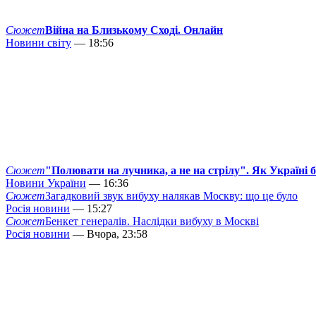
Сюжет
Війна на Близькому Сході. Онлайн
Новини світу
— 18:56
Сюжет
"Полювати на лучника, а не на стрілу". Як Україні 
Новини України
— 16:36
Сюжет
Загадковий звук вибуху налякав Москву: що це було
Росія новини
— 15:27
Сюжет
Бенкет генералів. Наслідки вибуху в Москві
Росія новини
— Вчора, 23:58