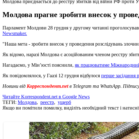
Молдова приєднається до реєстру збитків від війни РФ проти У
Молдова прагне зробити внесок у провед
Парламент Молдови 28 грудня у другому читанні проголосував з
Newsmaker.
"Наша мета - зробити внесок у проведення розслідувань злочинів
Як відомо, наразі Молдова є асоційованим членом реєстру збит
Нагадаємо, у Мін’юсті пояснили,
як працюватиме Міжнародний 
Як повідомлялося, у Гаазі 12 грудня відбулося
перше засідання р
Новини від
Корреспондент.net
в Telegram та WhatsApp. Підпис
Читайте Korrespondent.net в Google News
ТЕГИ:
Молдова
,
реестр
,
ущерб
Якщо ви помітили помилку, виділіть необхідний текст і натисніт