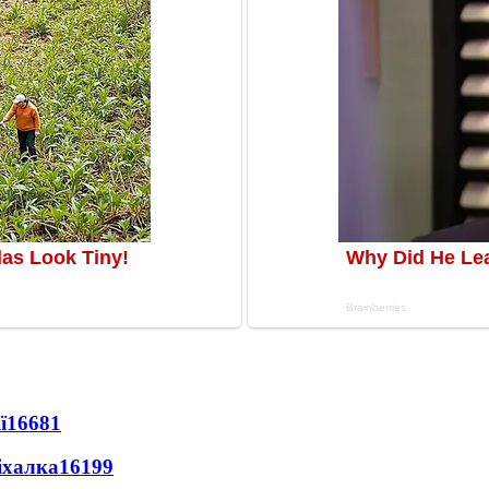
ї
16681
іхалка
16199