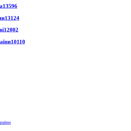
а
13596
ни
13124
ві
12002
раїни
10110
країни