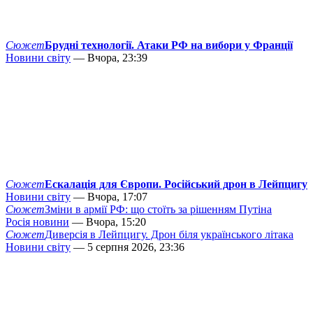
Сюжет
Брудні технології. Атаки РФ на вибори у Франції
Новини світу
— Вчора, 23:39
Сюжет
Ескалація для Європи. Російський дрон в Лейпцигу
Новини світу
— Вчора, 17:07
Сюжет
Зміни в армії РФ: що стоїть за рішенням Путіна
Росія новини
— Вчора, 15:20
Сюжет
Диверсія в Лейпцигу. Дрон біля українського літака
Новини світу
— 5 серпня 2026, 23:36