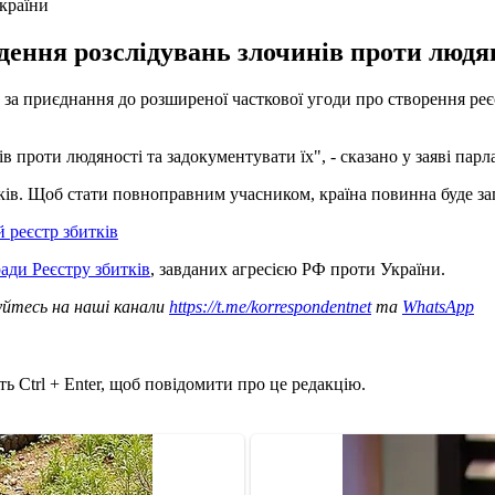
країни
ення розслідувань злочинів проти людяно
а приєднання до розширеної часткової угоди про створення реєст
 проти людяності та задокументувати їх", - сказано у заяві парл
ків. Щоб стати повноправним учасником, країна повинна буде запл
реєстр збитків
ади Реєстру збитків
, завданих агресією РФ проти України.
уйтесь на наші канали
https://t.me/korrespondentnet
та
WhatsApp
ь Ctrl + Enter, щоб повідомити про це редакцію.