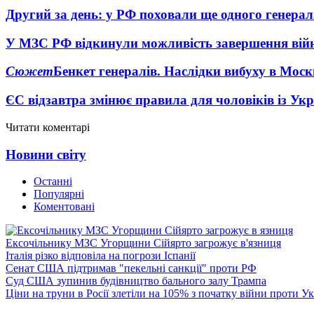
Другий за день: у РФ поховали ще одного генерал
У МЗС РФ відкинули можливість завершення вій
Сюжет
Бенкет генералів. Наслідки вибуху в Моск
ЄС відзавтра змінює правила для чоловіків із Ук
Читати коментарі
Новини світу
Останні
Популярні
Коментовані
Ексочільнику МЗС Угорщини Сійярто загрожує в'язниця
Італія різко відповіла на погрози Іспанії
Сенат США підтримав "пекельні санкції" проти РФ
Суд США зупинив будівництво бального залу Трампа
Ціни на труни в Росії злетіли на 105% з початку війни проти У