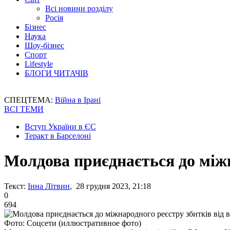
Всі новини розділу
Росія
Бізнес
Наука
Шоу-бізнес
Спорт
Lifestyle
БЛОГИ ЧИТАЧІВ
СПЕЦТЕМА:
Війна в Ірані
ВСІ ТЕМИ
Вступ України в ЄС
Теракт в Барселоні
Молдова приєднається до міжн
Текст:
Інна Літвин
, 28 грудня 2023, 21:18
0
694
Фото: Соцсети (иллюстративное фото)