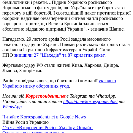
безпілотники і ракети…Підрив Україною російського
Чорноморського флоту довів, що Україна все ще бореться за
перемогу в цій боротьбі. І сьогоднішній пакет протиповітряної
оборони надсилає беззаперечний сигнал на тлі російського
варварства про те, що Велика Британія залишається
абсолютно відданою підтримці України", - зазначив Шаппс.
Нагадаємо, 29 лютого армія Росії завдала масованого
ракетного удару по Україні. Цілями російських обстрілів стала
соціальна і критична інфраструктура в Україні. Сили
ППО
знищили 27 "Шахедів" та 87 крилатих ракет
.
Жертвами удару РФ стали жителі Кива, Харкова, Дніпра,
Львова, Запоріжжя.
Раніше повідомлялося, що британські компанії
уклали з
Україною низку оборонних угод
.
Новини від
Корреспондент.net
в Telegram та WhatsApp.
Підписуйтесь на наші канали
https://t.me/korrespondentnet
та
WhatsApp
Читайте Korrespondent.net в Google News
Війна Росії з Україною
Сюжет
Вторгнення Росії в Україну. Онлайн
Одеса зазнала масованої атаки