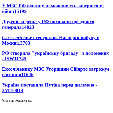
У МЗС РФ відкинули можливість завершення
війни
15199
Другий за день: у РФ поховали ще одного
генерала
14023
Сюжет
Бенкет генералів. Наслідки вибуху в
Москві
13783
РФ створила "українську бригаду" з полонених
- ISW
11745
Ексочільнику МЗС Угорщини Сійярто загрожує
в'язниця
11646
Україна поставила Путіна перед дилемою -
ЗМІ
10814
Читати коментарі