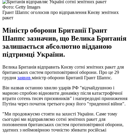
Фото: Getty Images
Грант Шаппс оголосив про відправлення Києву зенітних
ракет
Міністр оборони Британії Грант
Шаппс зазначив, що Велика Британія
залишається абсолютно відданою
підтримці України.
Велика Британія відправить Києву сотні зенітних ракет для
британських систем протиповітряної оборони. Про це 29
грудня
заявив
міністр оборони Британії Грант Шаппс.
Він назвав останню хвилю ударів РФ "відчайдушною і
марною спробою відновити динаміку після катастрофічної
втрати сотень тисяч призовників" і напередодні приниження
Путіна через початок третього року його "триденної війни".
"Ми продовжуємо стояти на захисті України. Саме тому
сьогодні ми відправляємо сотні зенітних ракет для
поповнення британських систем протиповітряної оборони,
здатних з неймовірною точністю збивати російські