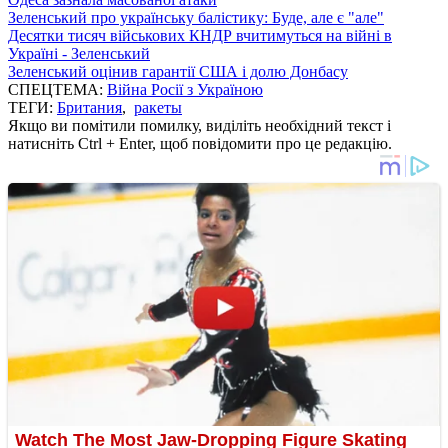
Зеленський про українську балістику: Буде, але є "але"
Десятки тисяч військових КНДР вчитимуться на війні в
Україні - Зеленський
Зеленський оцінив гарантії США і долю Донбасу
СПЕЦТЕМА:
Війна Росії з Україною
ТЕГИ:
Британия
,
ракеты
Якщо ви помітили помилку, виділіть необхідний текст і
натисніть Ctrl + Enter, щоб повідомити про це редакцію.