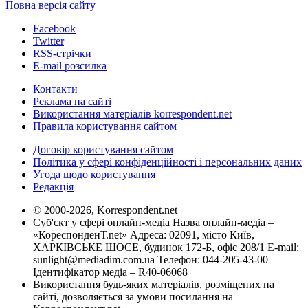
Повна версія сайту
Facebook
Twitter
RSS-стрічки
E-mail розсилка
Контакти
Реклама на сайті
Використання матеріалів korrespondent.net
Правила користування сайтом
Договір користування сайтом
Політика у сфері конфіденційності і персональних даних
Угода щодо користування
Редакція
© 2000-2026, Korrespondent.net
Суб'єкт у сфері онлайн-медіа Назва онлайн-медіа –
«КореспонденТ.net» Адреса: 02091, місто Київ,
ХАРКІВСЬКЕ ШОСЕ, будинок 172-Б, офіс 208/1 E-mail:
sunlight@mediadim.com.ua
Телефон: 044-205-43-00
Ідентифікатор медіа – R40-06068
Використання будь-яких матеріалів, розміщених на
сайті, дозволяється за умови посилання на