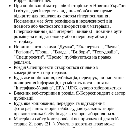
Корреспондент.net.
При копіюванні матеріалів зі сторінки « Новини України
і світу» , для інтернет - видань - обов'язкове пряме
відкрите для пошукових систем гіперпосилання .
Посилання має бути розміщена в незалежності від
повного або часткового використання матеріалів.
Гіперпосилання ( для інтернет - видань) - повинна бути
розміщена в підзаголовку або в першому абзаці
матеріалу.
Новини з позначками "Думка", "Експертиза", "Заява",
"Регіони", "Гроші", "Влада", "Вибори", "Тест-драйв",
"Спецпроекти", "Промо" публікуються на правах
реклами.
Розділ Спецпроекти створюється спільно з
комерційними партнерами.
Будь яке копіювання, публікація, передрук, чи наступне
поширення інформації, що містить посилання на
"Інтерфакс-Україна", EPA / UPG, суворо забороняється.
Власник веб-сторінки в розділі Я-Корреспондент є автор
публікації.
Будь-яке копіювання, передрук та відтворення
фотографічних творів та/або аудіовізуальних творів
правовласника Getty Images - суворо забороняється.
Матеріали сайту korrespondent.net призначені для осіб
старше 21 року (21+). Участь в азартних іграх може