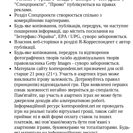
"Спецпроекти", "Промо" публікуються на правах
реклами.
Розділ Спецпроекти створюється спільно з
комерційними партнерами.
Будь яке копіювання, публікація, передрук, чи наступне
поширення інформації, що містить посилання на
"Інтерфакс-Україна", EPA / UPG, суворо забороняється.
Власник веб-сторінки в розділі Я-Корреспондент є автор
публікації.
Будь-яке копіювання, передрук та відтворення
фотографічних творів та/або аудіовізуальних творів
правовласника Getty Images - суворо забороняється.
Матеріали сайту korrespondent.net призначені для осіб
старше 21 року (21+). Участь в азартних іграх може
викликати ігрову залежність. Дотримуйтесь правил
(принципів) відповідальної гри. При виявленні перших
ознак залежності негайно зверніться до спеціаліста.
Пам'ятайте, що участь в азартних іграх не може бути
джерелом доходів або альтернативою роботі.
Інформаційний ресурс korrespondent.net не проводить
ігри на реальні та/або віртуальні гроші, також сайт не
приймає ні в якій формі оплату ставок та інших
платежів, які пов’язані/можуть бути пов’язані з
азартними іграми, букмекерами чи тоталізаторами. Будь-
які матеріали на інформаційному ресурсі