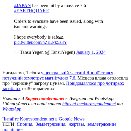
#JAPAN
has been hit by a massive 7.6
#EARTHQUAKE
!
Orders to evacuate have been issued, along with
tsunami warnings.
I hope everybody is safe🙏
pic.twitter.com/hZrLPk5a3Y
— Tansu Yegen (@TansuYegen)
January 1, 2024
Нагадаємо, 1 січня
у центральній частині Японії стався
потужний землетрус магнітудою 7,6
. Місцева влада оголосила
про "серйозну" загрозу цунамі.
Повідомлялося про чотирьох
загиблих
та 30 поранених.
Новини від
Корреспондент.net
в Telegram та WhatsApp.
Підписуйтесь на наші канали
https://t.me/korrespondentnet
та
WhatsApp
Читайте Korrespondent.net в Google News
ТЕГИ:
Япония
,
Землетрясения
,
жертвы
,
землетрясение
,
погибшие