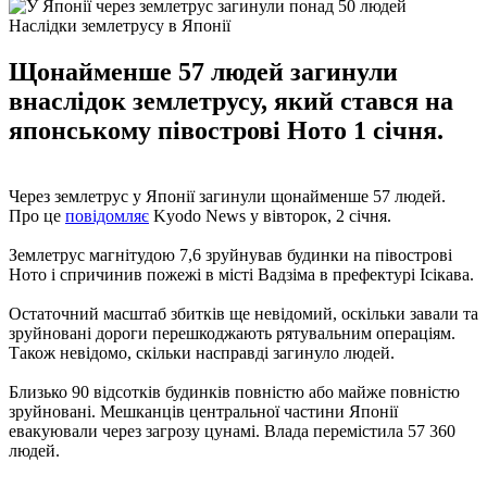
Наслідки землетрусу в Японії
Щонайменше 57 людей загинули
внаслідок землетрусу, який стався на
японському півострові Ното 1 січня.
Через землетрус у Японії загинули щонайменше 57 людей.
Про це
повідомляє
Kyodo News у вівторок, 2 січня.
Землетрус магнітудою 7,6 зруйнував будинки на півострові
Ното і спричинив пожежі в місті Вадзіма в префектурі Ісікава.
Остаточний масштаб збитків ще невідомий, оскільки завали та
зруйновані дороги перешкоджають рятувальним операціям.
Також невідомо, скільки насправді загинуло людей.
Близько 90 відсотків будинків повністю або майже повністю
зруйновані. Мешканців центральної частини Японії
евакуювали через загрозу цунамі. Влада перемістила 57 360
людей.