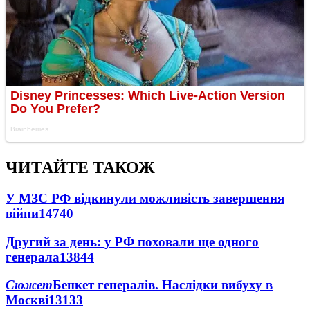
ЧИТАЙТЕ ТАКОЖ
У МЗС РФ відкинули можливість завершення
війни
14740
Другий за день: у РФ поховали ще одного
генерала
13844
Сюжет
Бенкет генералів. Наслідки вибуху в
Москві
13133