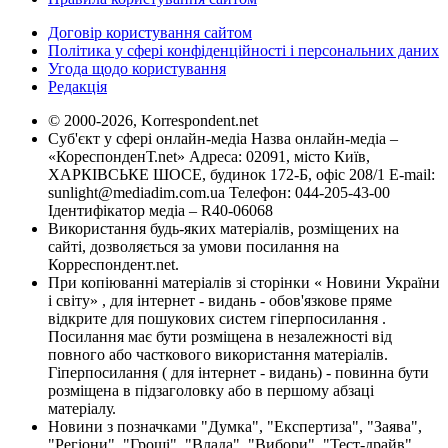
Договір користування сайтом
Політика у сфері конфіденційності і персональних даних
Угода щодо користування
Редакція
© 2000-2026, Korrespondent.net
Суб'єкт у сфері онлайн-медіа Назва онлайн-медіа –
«КореспонденТ.net» Адреса: 02091, місто Київ,
ХАРКІВСЬКЕ ШОСЕ, будинок 172-Б, офіс 208/1 E-mail:
sunlight@mediadim.com.ua
Телефон: 044-205-43-00
Ідентифікатор медіа – R40-06068
Використання будь-яких матеріалів, розміщених на
сайті, дозволяється за умови посилання на
Корреспондент.net.
При копіюванні матеріалів зі сторінки « Новини України
і світу» , для інтернет - видань - обов'язкове пряме
відкрите для пошукових систем гіперпосилання .
Посилання має бути розміщена в незалежності від
повного або часткового використання матеріалів.
Гіперпосилання ( для інтернет - видань) - повинна бути
розміщена в підзаголовку або в першому абзаці
матеріалу.
Новини з позначками "Думка", "Експертиза", "Заява",
"Регіони", "Гроші", "Влада", "Вибори", "Тест-драйв",