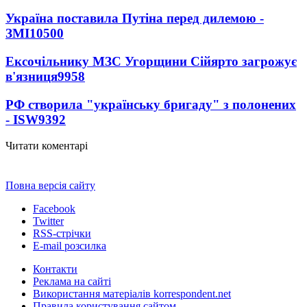
Україна поставила Путіна перед дилемою -
ЗМІ
10500
Ексочільнику МЗС Угорщини Сійярто загрожує
в'язниця
9958
РФ створила "українську бригаду" з полонених
- ISW
9392
Читати коментарі
Повна версія сайту
Facebook
Twitter
RSS-стрічки
E-mail розсилка
Контакти
Реклама на сайті
Використання матеріалів korrespondent.net
Правила користування сайтом