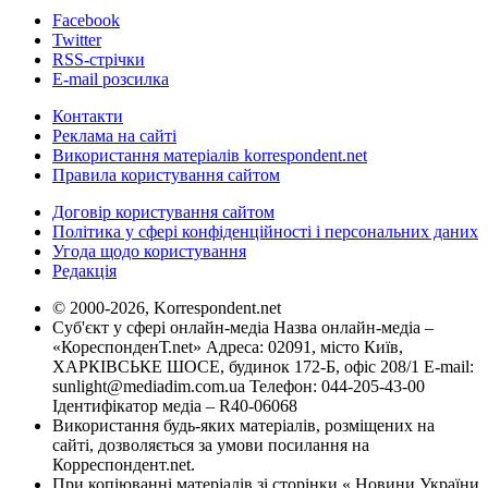
Facebook
Twitter
RSS-стрічки
E-mail розсилка
Контакти
Реклама на сайті
Використання матеріалів korrespondent.net
Правила користування сайтом
Договір користування сайтом
Політика у сфері конфіденційності і персональних даних
Угода щодо користування
Редакція
© 2000-2026, Korrespondent.net
Суб'єкт у сфері онлайн-медіа Назва онлайн-медіа –
«КореспонденТ.net» Адреса: 02091, місто Київ,
ХАРКІВСЬКЕ ШОСЕ, будинок 172-Б, офіс 208/1 E-mail:
sunlight@mediadim.com.ua
Телефон: 044-205-43-00
Ідентифікатор медіа – R40-06068
Використання будь-яких матеріалів, розміщених на
сайті, дозволяється за умови посилання на
Корреспондент.net.
При копіюванні матеріалів зі сторінки « Новини України