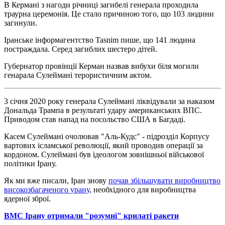
В Кермані з нагоди річниці загибелі генерала проходила
траурна церемонія. Це стало причиною того, що 103 людини
загинули.
Іранське інформагентство Tasnim пише, що 141 людина
постраждала. Серед загиблих шестеро дітей.
Губернатор провінції Керман назвав вибухи біля могили
генарала Сулеймані терористичним актом.
3 січня 2020 року генерала Сулеймані ліквідували за наказом
Дональда Трампа в результаті удару американських ВПС.
Приводом став напад на посольство США в Багдаді.
Касем Сулеймані очолював "Аль-Кудс" - підрозділ Корпусу
вартових ісламської революції, який проводив операції за
кордоном. Сулеймані був ідеологом зовнішньої військової
політики Ірану.
Як ми вже писали, Іран знову
почав збільшувати виробництво
високозбагаченого урану
, необхідного для виробництва
ядерної зброї.
ВМС Ірану отримали "розумні" крилаті ракети