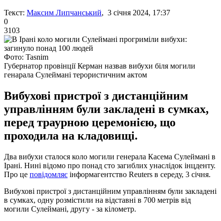
Текст:
Максим Липчанський
, 3 січня 2024, 17:37
0
3103
Фото: Tasnim
Губернатор провінції Керман назвав вибухи біля могили
генарала Сулеймані терористичним актом
Вибухові пристрої з дистанційним
управлінням були закладені в сумках,
перед траурною церемонією, що
проходила на кладовищі.
Два вибухи сталося коло могили генерала Касема Сулеймані в
Ірані. Нині відомо про понад сто загиблих унаслідок інцденту.
Про це
повідомляє
інформагентство Reuters в середу, 3 січня.
Вибухові пристрої з дистанційним управлінням були закладені
в сумках, одну розмістили на відставні в 700 метрів від
могили Сулеймані, другу - за кілометр.