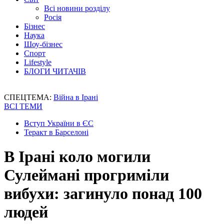
Всі новини розділу
Росія
Бізнес
Наука
Шоу-бізнес
Спорт
Lifestyle
БЛОГИ ЧИТАЧІВ
СПЕЦТЕМА:
Війна в Ірані
ВСІ ТЕМИ
Вступ України в ЄС
Теракт в Барселоні
В Ірані коло могили
Сулеймані прогриміли
вибухи: загинуло понад 100
людей