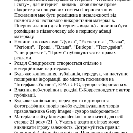
і світу» , для інтернет - видань - обов'язкове пряме
відкрите для пошукових систем гіперпосилання .
Посилання має бути розміщена в незалежності від
повного або часткового використання матеріалів.
Гіперпосилання ( для інтернет - видань) - повинна бути
розміщена в підзаголовку або в першому абзаці
матеріалу.
Новини з позначками "Думка", "Експертиза", "Заява",
"Регіони", "Гроші", "Влада", "Вибори", "Тест-драйв",
"Спецпроекти", "Промо" публікуються на правах
реклами.
Розділ Спецпроекти створюється спільно з
комерційними партнерами.
Будь яке копіювання, публікація, передрук, чи наступне
поширення інформації, що містить посилання на
"Інтерфакс-Україна", EPA / UPG, суворо забороняється.
Власник веб-сторінки в розділі Я-Корреспондент є автор
публікації.
Будь-яке копіювання, передрук та відтворення
фотографічних творів та/або аудіовізуальних творів
правовласника Getty Images - суворо забороняється.
Матеріали сайту korrespondent.net призначені для осіб
старше 21 року (21+). Участь в азартних іграх може
викликати ігрову залежність. Дотримуйтесь правил
(принципів) відповідальної гри. При виявленні перших