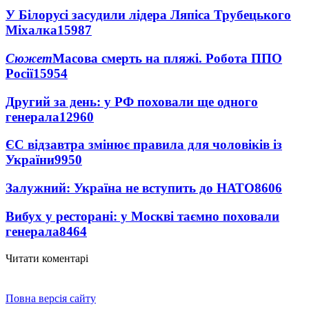
У Білорусі засудили лідера Ляпіса Трубецького
Міхалка
15987
Сюжет
Масова смерть на пляжі. Робота ППО
Росії
15954
Другий за день: у РФ поховали ще одного
генерала
12960
ЄС відзавтра змінює правила для чоловіків із
України
9950
Залужний: Україна не вступить до НАТО
8606
Вибух у ресторані: у Москві таємно поховали
генерала
8464
Читати коментарі
Повна версія сайту