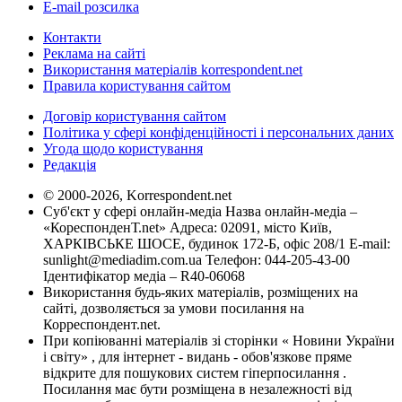
E-mail розсилка
Контакти
Реклама на сайті
Використання матеріалів korrespondent.net
Правила користування сайтом
Договір користування сайтом
Політика у сфері конфіденційності і персональних даних
Угода щодо користування
Редакція
© 2000-2026, Korrespondent.net
Суб'єкт у сфері онлайн-медіа Назва онлайн-медіа –
«КореспонденТ.net» Адреса: 02091, місто Київ,
ХАРКІВСЬКЕ ШОСЕ, будинок 172-Б, офіс 208/1 E-mail:
sunlight@mediadim.com.ua
Телефон: 044-205-43-00
Ідентифікатор медіа – R40-06068
Використання будь-яких матеріалів, розміщених на
сайті, дозволяється за умови посилання на
Корреспондент.net.
При копіюванні матеріалів зі сторінки « Новини України
і світу» , для інтернет - видань - обов'язкове пряме
відкрите для пошукових систем гіперпосилання .
Посилання має бути розміщена в незалежності від