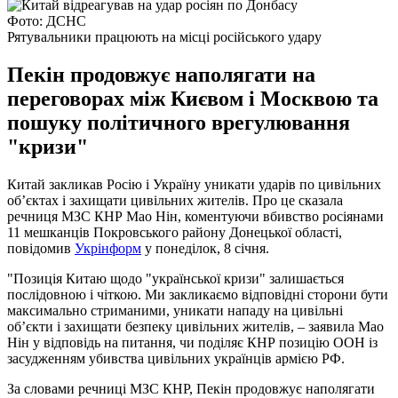
Фото: ДСНС
Рятувальники працюють на місці російського удару
Пекін продовжує наполягати на
переговорах між Києвом і Москвою та
пошуку політичного врегулювання
"кризи"
Китай закликав Росію і Україну уникати ударів по цивільних
об’єктах і захищати цивільних жителів. Про це сказала
речниця МЗС КНР Мао Нін, коментуючи вбивство росіянами
11 мешканців Покровського району Донецької області,
повідомив
Укрінформ
у понеділок, 8 січня.
"Позиція Китаю щодо "української кризи" залишається
послідовною і чіткою. Ми закликаємо відповідні сторони бути
максимально стриманими, уникати нападу на цивільні
об’єкти і захищати безпеку цивільних жителів, – заявила Мао
Нін у відповідь на питання, чи поділяє КНР позицію ООН із
засудженням убивства цивільних українців армією РФ.
За словами речниці МЗС КНР, Пекін продовжує наполягати