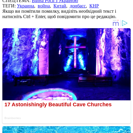
СПЕЦТЕМА:
Війна Росії з Україною
ТЕГИ:
Украина
,
война
,
Китай
,
донбасс
,
КНР
Якщо ви помітили помилку, виділіть необхідний текст і
натисніть Ctrl + Enter, щоб повідомити про це редакцію.