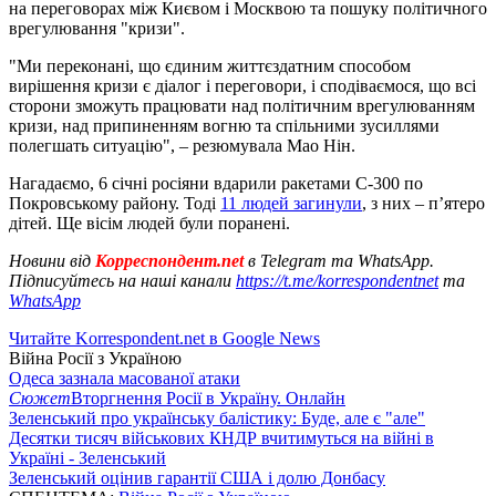
на переговорах між Києвом і Москвою та пошуку політичного
врегулювання "кризи".
"Ми переконані, що єдиним життєздатним способом
вирішення кризи є діалог і переговори, і сподіваємося, що всі
сторони зможуть працювати над політичним врегулюванням
кризи, над припиненням вогню та спільними зусиллями
полегшать ситуацію", – резюмувала Мао Нін.
Нагадаємо, 6 січні росіяни вдарили ракетами С-300 по
Покровському району. Тоді
11 людей загинули
, з них – п’ятеро
дітей. Ще вісім людей були поранені.
Новини від
Корреспондент.net
в Telegram та WhatsApp.
Підписуйтесь на наші канали
https://t.me/korrespondentnet
та
WhatsApp
Читайте Korrespondent.net в Google News
Війна Росії з Україною
Одеса зазнала масованої атаки
Сюжет
Вторгнення Росії в Україну. Онлайн
Зеленський про українську балістику: Буде, але є "але"
Десятки тисяч військових КНДР вчитимуться на війні в
Україні - Зеленський
Зеленський оцінив гарантії США і долю Донбасу