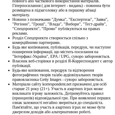
повного або часткового використання матеріалів.
Гіперпосилання ( для інтернет - видань) - повинна бути
розміщена в підзаголовку або в першому абзаці
матеріалу.
Новини з позначками "Думка", "Експертиза", "Заява",
"Регіони", "Гроші", "Влада", "Вибори", "Тест-драйв",
"Спецпроекти", "Промо" публікуються на правах
реклами.
Розділ Спецпроекти створюється спільно з
комерційними партнерами.
Будь яке копіювання, публікація, передрук, чи наступне
поширення інформації, що містить посилання на
"Інтерфакс-Україна", EPA / UPG, суворо забороняється.
Власник веб-сторінки в розділі Я-Корреспондент є автор
публікації.
Будь-яке копіювання, передрук та відтворення
фотографічних творів та/або аудіовізуальних творів
правовласника Getty Images - суворо забороняється.
Матеріали сайту korrespondent.net призначені для осіб
старше 21 року (21+). Участь в азартних іграх може
викликати ігрову залежність. Дотримуйтесь правил
(принципів) відповідальної гри. При виявленні перших
ознак залежності негайно зверніться до спеціаліста.
Пам'ятайте, що участь в азартних іграх не може бути
джерелом доходів або альтернативою роботі.