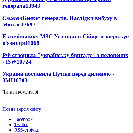
генерала
13943
Сюжет
Бенкет генералів. Наслідки вибуху в
Москві
13697
Ексочільнику МЗС Угорщини Сійярто загрожує
в'язниця
11068
РФ створила "українську бригаду" з полонених
- ISW
10724
Україна поставила Путіна перед дилемою -
ЗМІ
10703
Читати коментарі
Повна версія сайту
Facebook
Twitter
RSS-стрічки