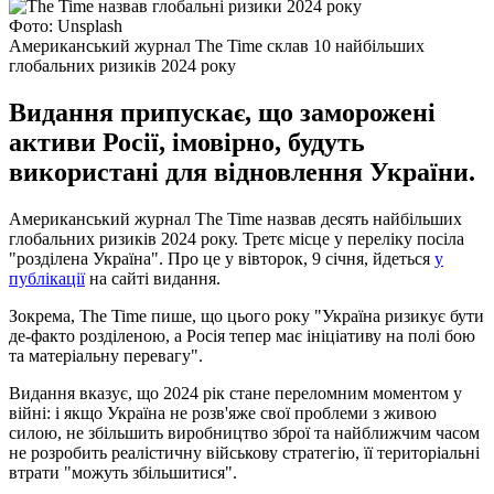
Фото: Unsplash
Американський журнал The Time склав 10 найбільших
глобальних ризиків 2024 року
Видання припускає, що заморожені
активи Росії, імовірно, будуть
використані для відновлення України.
Американський журнал The Time назвав десять найбільших
глобальних ризиків 2024 року. Третє місце у переліку посіла
"розділена Україна". Про це у вівторок, 9 січня, йдеться
у
публікації
на сайті видання.
Зокрема, The Time пише, що цього року "Україна ризикує бути
де-факто розділеною, а Росія тепер має ініціативу на полі бою
та матеріальну перевагу".
Видання вказує, що 2024 рік стане переломним моментом у
війні: і якщо Україна не розв'яже свої проблеми з живою
силою, не збільшить виробництво зброї та найближчим часом
не розробить реалістичну військову стратегію, її територіальні
втрати "можуть збільшитися".