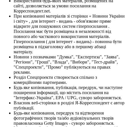
Використання будь-яких матеріалів, розміщених на
сайті, дозволяється за умови посилання на
Корреспондент.net.
При копіюванні матеріалів зі сторінки « Новини України
і світу» , для інтернет - видань - обов'язкове пряме
відкрите для пошукових систем гіперпосилання .
Посилання має бути розміщена в незалежності від
повного або часткового використання матеріалів.
Гіперпосилання ( для інтернет - видань) - повинна бути
розміщена в підзаголовку або в першому абзаці
матеріалу.
Новини з позначками "Думка", "Експертиза", "Заява",
"Регіони", "Гроші", "Влада", "Вибори", "Тест-драйв",
"Спецпроекти", "Промо" публікуються на правах
реклами.
Розділ Спецпроекти створюється спільно з
комерційними партнерами.
Будь яке копіювання, публікація, передрук, чи наступне
поширення інформації, що містить посилання на
"Інтерфакс-Україна", EPA / UPG, суворо забороняється.
Власник веб-сторінки в розділі Я-Корреспондент є автор
публікації.
Будь-яке копіювання, передрук та відтворення
фотографічних творів та/або аудіовізуальних творів
правовласника Getty Images - суворо забороняється.