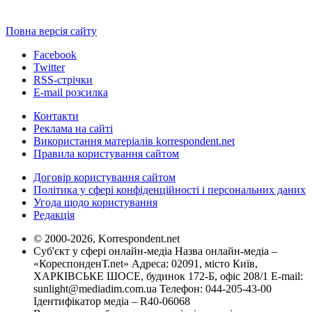
Повна версія сайту
Facebook
Twitter
RSS-стрічки
E-mail розсилка
Контакти
Реклама на сайті
Використання матеріалів korrespondent.net
Правила користування сайтом
Договір користування сайтом
Політика у сфері конфіденційності і персональних даних
Угода щодо користування
Редакція
© 2000-2026, Korrespondent.net
Суб'єкт у сфері онлайн-медіа Назва онлайн-медіа –
«КореспонденТ.net» Адреса: 02091, місто Київ,
ХАРКІВСЬКЕ ШОСЕ, будинок 172-Б, офіс 208/1 E-mail:
sunlight@mediadim.com.ua
Телефон: 044-205-43-00
Ідентифікатор медіа – R40-06068