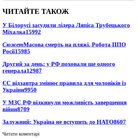
ЧИТАЙТЕ ТАКОЖ
У Білорусі засудили лідера Ляпіса Трубецького
Міхалка
15992
Сюжет
Масова смерть на пляжі. Робота ППО
Росії
15985
Другий за день: у РФ поховали ще одного
генерала
12987
ЄС відзавтра змінює правила для чоловіків із
України
9950
У МЗС РФ відкинули можливість завершення
війни
8709
Залужний: Україна не вступить до НАТО
8607
Читати коментарі