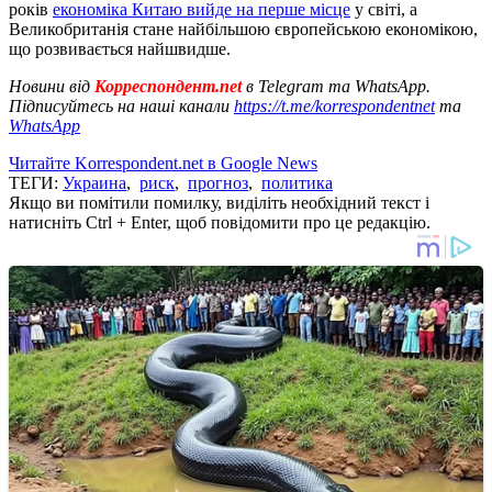
років
економіка Китаю вийде на перше місце
у світі, а
Великобританія стане найбільшою європейською економікою,
що розвивається найшвидше.
Новини від
Корреспондент.net
в Telegram та WhatsApp.
Підписуйтесь на наші канали
https://t.me/korrespondentnet
та
WhatsApp
Читайте Korrespondent.net в Google News
ТЕГИ:
Украина
,
риск
,
прогноз
,
политика
Якщо ви помітили помилку, виділіть необхідний текст і
натисніть Ctrl + Enter, щоб повідомити про це редакцію.