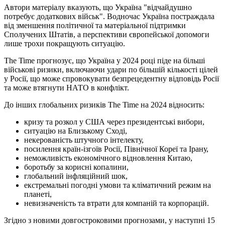
Автори матеріалу вказують, що Україна "відчайдушно
потребує додаткових військ". Водночас Україна постраждала
від зменшення політичної та матеріальної підтримки
Сполучених Штатів, а перспективи європейської допомоги
лише трохи покращують ситуацію.
The Time прогнозує, що Україна у 2024 році піде на більші
військові ризики, включаючи удари по більшій кількості цілей
у Росії, що може спровокувати безпрецедентну відповідь Росії
та може втягнути НАТО в конфлікт.
До інших глобальних ризиків The Time на 2024 відносить:
кризу та розкол у США через президентські вибори,
ситуацію на Близькому Сході,
некерованість штучного інтелекту,
посилення країн-ізгоїв Росії, Північної Кореї та Ірану,
неможливість економічного відновлення Китаю,
боротьбу за корисні копалини,
глобальний інфляційний шок,
екстремальні погодні умови та кліматичний режим на
планеті,
невизначеність та втрати для компаній та корпорацій.
Згідно з новими довгостроковими прогнозами, у наступні 15