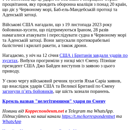
процвітання, яку провдить оборонна коаліція з понад 20 країн,
що діє у Червоному морі, Баб-ель-Мандебській протоці та
Аденській затоці.
Військові США нагадали, що з 19 листопада 2023 року
бойовики-хусити, що підтримуються Іраном, 28 разів
намагалися атакувати і переслідувати судна в Червоному морі
та Аденській затоці. Вони запускали протикорабельні
балістичні і крилаті ракети, а також дрони.
Нагадаємо, у ніч на 12 січня
США і Британія завдали ударів по
хуситах
. Вибухи прогриміли у низці міст Ємену. Пізніше
президент США Джо Байден виступив із заявою з цього
приводу.
У свою чергу військовий речник хуситів Яхья Саріа заявив,
що внаслідок ударів США та Великої Британії по Ємену
загинули п’ять бойовиків
, ще шість зазнали поранень.
Кремль назвав "нелегітимними" удари по Ємену
Новини від
Корреспондент.net
в Telegram та WhatsApp.
Підписуйтесь на наші канали
https://t.me/korrespondentnet
та
WhatsApp