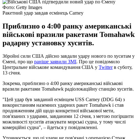
Фото: Getty Images
Ракетний удар завдав есмінець Carney
Приблизно о 4:00 ранку американські
військові вразили ракетами Tomahawk
радарну установку хуситів.
Збройні сили США дійсно завдали удару нового по хуситам у
Ємені, про що
раніше заявили ЗМІ
. Про це повідомило
Центральне військове командування США у
Twitter
в суботу,
13 січня.
Зокрема, приблизно о 4:00 ранку американські військові
вразили ракетами Tomahawk радіолокаційну станцію хуситів.
"Цей удар був завданий есмінцем USS Carney (DDG 64) з
використанням наземних ударних ракет Tomahawk і став
продовженням дій щодо конкретної військової мети,
пов'язаних з ударами, завданими 12 січня, з метою погіршити
можливості хуситів атакувати морські судна, у тому числі
комерційні судна", – йдеться у повідомленні.
Уточнюється, що ці удари не пов'язані з операцією Страж