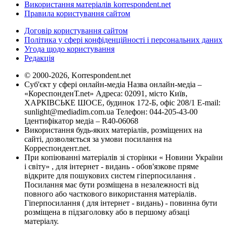
Використання матеріалів korrespondent.net
Правила користування сайтом
Договір користування сайтом
Політика у сфері конфіденційності і персональних даних
Угода щодо користування
Редакція
© 2000-2026, Korrespondent.net
Суб'єкт у сфері онлайн-медіа Назва онлайн-медіа –
«КореспонденТ.net» Адреса: 02091, місто Київ,
ХАРКІВСЬКЕ ШОСЕ, будинок 172-Б, офіс 208/1 E-mail:
sunlight@mediadim.com.ua
Телефон: 044-205-43-00
Ідентифікатор медіа – R40-06068
Використання будь-яких матеріалів, розміщених на
сайті, дозволяється за умови посилання на
Корреспондент.net.
При копіюванні матеріалів зі сторінки « Новини України
і світу» , для інтернет - видань - обов'язкове пряме
відкрите для пошукових систем гіперпосилання .
Посилання має бути розміщена в незалежності від
повного або часткового використання матеріалів.
Гіперпосилання ( для інтернет - видань) - повинна бути
розміщена в підзаголовку або в першому абзаці
матеріалу.