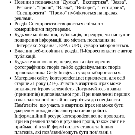
Новини з позначками "Думка", "Експертиза", "Заява",
"Регіони", "Гроші", "Влада", "Вибори", "Тест-драйв",
"Спецпроекти", "Промо" публікуються на правах
реклами.
Розділ Спецпроекти створюється спільно з
комерційними партнерами.
Будь яке копіювання, публікація, передрук, чи наступне
поширення інформації, що містить посилання на
"Інтерфакс-Україна", EPA / UPG, суворо забороняється.
Власник веб-сторінки в розділі Я-Корреспондент є автор
публікації.
Будь-яке копіювання, передрук та відтворення
фотографічних творів та/або аудіовізуальних творів
правовласника Getty Images - суворо забороняється.
Матеріали сайту korrespondent.net призначені для осіб
старше 21 року (21+). Участь в азартних іграх може
викликати ігрову залежність. Дотримуйтесь правил
(принципів) відповідальної гри. При виявленні перших
ознак залежності негайно зверніться до спеціаліста.
Пам'ятайте, що участь в азартних іграх не може бути
джерелом доходів або альтернативою роботі.
Інформаційний ресурс korrespondent.net не проводить
ігри на реальні та/або віртуальні гроші, також сайт не
приймає ні в якій формі оплату ставок та інших
платежів, які пов’язані/можуть бути пов’язані з