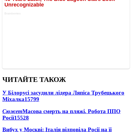
ЧИТАЙТЕ ТАКОЖ
У Білорусі засудили лідера Ляпіса Трубецького
Міхалка
15799
Сюжет
Масова смерть на пляжі. Робота ППО
Росії
15528
Вибух у Москві: Італія відповіла Росії на її