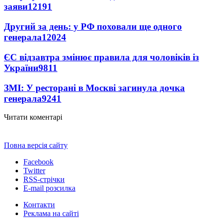
заяви
12191
Другий за день: у РФ поховали ще одного
генерала
12024
ЄС відзавтра змінює правила для чоловіків із
України
9811
ЗМІ: У ресторані в Москві загинула дочка
генерала
9241
Читати коментарі
Повна версія сайту
Facebook
Twitter
RSS-стрічки
E-mail розсилка
Контакти
Реклама на сайті