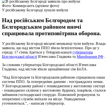
Фото: Коммерсантъ (архівне фото)
У російському Бєлгороді лунали вибухи
Над російським Бєлгородом та
Бєлгородським районом вночі
спрацювала протиповітряна оборона.
У російському Бєлгороді місцеві мешканці чули вибухи. Влада
заявила, що над містом ППО збила безпілотники. Про це у
середу, 17 січня, йдеться у Telegram-каналі
губернатора
Білгородської області
В'ячеслава Гладкова та
Міноборони РФ
.
За словами губернатора Білгородської області В'ячеслава
Гладкова, над містом збили щонайменше сім БпЛА.
"Над Білгородом та Білгородським районом спрацювала наша
система ППО. За попередніми даними - постраждалих немає.
У Білгородському районі є пошкодження у житловому секторі
- пошкоджено скління у житловому будинку, покрівля, сталося
займання господарської споруди. Пожежний розрахунок та
оперативні служби виїхали на місце. Ушкодження
уточнюються.", - написав губернатор.