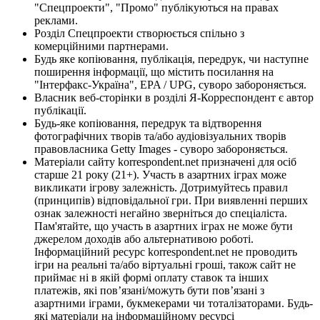
"Спецпроекти", "Промо" публікуються на правах
реклами.
Розділ Спецпроекти створюється спільно з
комерційними партнерами.
Будь яке копіювання, публікація, передрук, чи наступне
поширення інформації, що містить посилання на
"Інтерфакс-Україна", EPA / UPG, суворо забороняється.
Власник веб-сторінки в розділі Я-Корреспондент є автор
публікації.
Будь-яке копіювання, передрук та відтворення
фотографічних творів та/або аудіовізуальних творів
правовласника Getty Images - суворо забороняється.
Матеріали сайту korrespondent.net призначені для осіб
старше 21 року (21+). Участь в азартних іграх може
викликати ігрову залежність. Дотримуйтесь правил
(принципів) відповідальної гри. При виявленні перших
ознак залежності негайно зверніться до спеціаліста.
Пам'ятайте, що участь в азартних іграх не може бути
джерелом доходів або альтернативою роботі.
Інформаційний ресурс korrespondent.net не проводить
ігри на реальні та/або віртуальні гроші, також сайт не
приймає ні в якій формі оплату ставок та інших
платежів, які пов’язані/можуть бути пов’язані з
азартними іграми, букмекерами чи тоталізаторами. Будь-
які матеріали на інформаційному ресурсі