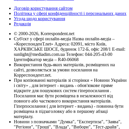
Договір користування сайтом
Політика у сфері конфіденційності і персональних даних
Угода щодо користування
Редакція
© 2000-2026, Korrespondent.net
Суб'єкт у сфері онлайн-медіа Назва онлайн-медіа –
«КореспонденТ.net» Адреса: 02091, місто Київ,
ХАРКІВСЬКЕ ШОСЕ, будинок 172-Б, офіс 208/1 E-mail:
sunlight@mediadim.com.ua
Телефон: 044-205-43-00
Ідентифікатор медіа – R40-06068
Використання будь-яких матеріалів, розміщених на
сайті, дозволяється за умови посилання на
Корреспондент.net.
При копіюванні матеріалів зі сторінки « Новини України
і світу» , для інтернет - видань - обов'язкове пряме
відкрите для пошукових систем гіперпосилання .
Посилання має бути розміщена в незалежності від
повного або часткового використання матеріалів.
Гіперпосилання ( для інтернет - видань) - повинна бути
розміщена в підзаголовку або в першому абзаці
матеріалу.
Новини з позначками "Думка", "Експертиза", "Заява",
"Регіони", "Гроші", "Влада", "Вибори", "Тест-драйв",