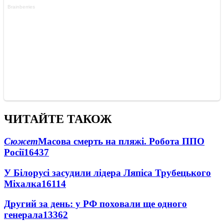
ЧИТАЙТЕ ТАКОЖ
Сюжет
Масова смерть на пляжі. Робота ППО
Росії
16437
У Білорусі засудили лідера Ляпіса Трубецького
Міхалка
16114
Другий за день: у РФ поховали ще одного
генерала
13362