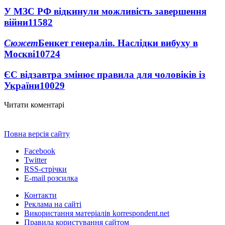
У МЗС РФ відкинули можливість завершення
війни
11582
Сюжет
Бенкет генералів. Наслідки вибуху в
Москві
10724
ЄС відзавтра змінює правила для чоловіків із
України
10029
Читати коментарі
Повна версія сайту
Facebook
Twitter
RSS-стрічки
E-mail розсилка
Контакти
Реклама на сайті
Використання матеріалів korrespondent.net
Правила користування сайтом