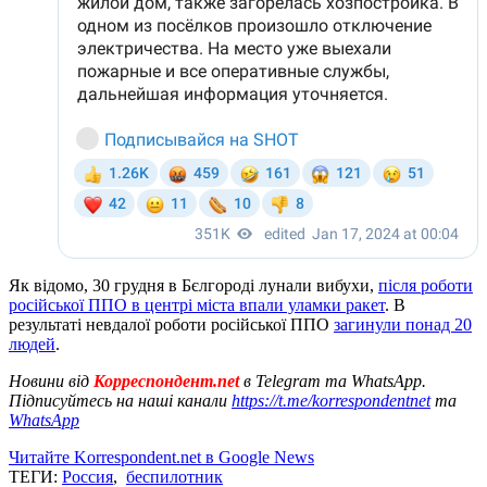
Як відомо, 30 грудня в Бєлгороді лунали вибухи,
після роботи
російської ППО в центрі міста впали уламки ракет
. В
результаті невдалої роботи російської ППО
загинули понад 20
людей
.
Новини від
Корреспондент.net
в Telegram та WhatsApp.
Підписуйтесь на наші канали
https://t.me/korrespondentnet
та
WhatsApp
Читайте Korrespondent.net в Google News
ТЕГИ:
Россия
,
беспилотник