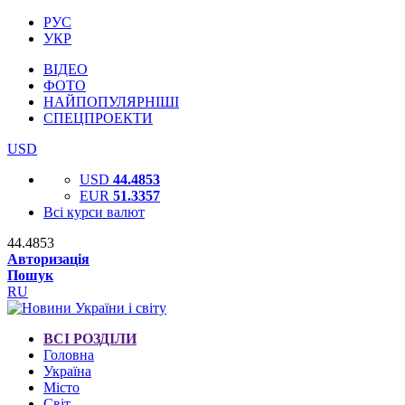
РУС
УКР
ВІДЕО
ФОТО
НАЙПОПУЛЯРНІШІ
СПЕЦПРОЕКТИ
USD
USD
44.4853
EUR
51.3357
Всі курси валют
44.4853
Авторизація
Пошук
RU
ВСІ РОЗДІЛИ
Головна
Україна
Місто
Світ