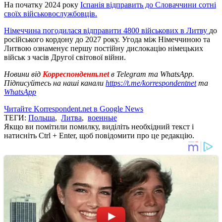
На початку 2024 року
Іспанія відправить до Словаччини сотні
своїх військовослужбовців.
Німеччина погодилася відправити 4800 військових в Литву
до
російського кордону до 2027 року. Угода між Німеччиною та
Литвою ознаменує першу постійну дислокацію німецьких
військ з часів Другої світової війни.
Новини від
Корреспондент.net
в Telegram та WhatsApp.
Підписуйтесь на наші канали
https://t.me/korrespondentnet
та
WhatsApp
Читайте Korrespondent.net в Google News
ТЕГИ:
Польша
,
Литва
,
военные
Якщо ви помітили помилку, виділіть необхідний текст і
натисніть Ctrl + Enter, щоб повідомити про це редакцію.