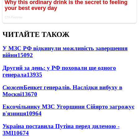
ЧИТАЙТЕ ТАКОЖ
У МЗС РФ відкинули можливість завершення
війни
15092
Другий за день: у РФ поховали ще одного
генерала
13935
Сюжет
Бенкет генералів. Наслідки вибуху в
Москві
13670
Ексочільнику МЗС Угорщини Сійярто загрожує
в'язниця
10964
Україна поставила Путіна перед дилемою -
ЗМІ
10674