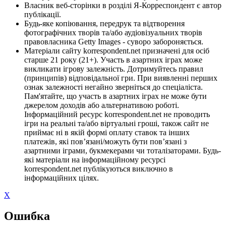
Власник веб-сторінки в розділі Я-Корреспондент є автор
публікації.
Будь-яке копіювання, передрук та відтворення
фотографічних творів та/або аудіовізуальних творів
правовласника Getty Images - суворо забороняється.
Матеріали сайту korrespondent.net призначені для осіб
старше 21 року (21+). Участь в азартних іграх може
викликати ігрову залежність. Дотримуйтесь правил
(принципів) відповідальної гри. При виявленні перших
ознак залежності негайно зверніться до спеціаліста.
Пам'ятайте, що участь в азартних іграх не може бути
джерелом доходів або альтернативою роботі.
Інформаційний ресурс korrespondent.net не проводить
ігри на реальні та/або віртуальні гроші, також сайт не
приймає ні в якій формі оплату ставок та інших
платежів, які пов’язані/можуть бути пов’язані з
азартними іграми, букмекерами чи тоталізаторами. Будь-
які матеріали на інформаційному ресурсі
korrespondent.net публікуються виключно в
інформаційних цілях.
X
Ошибка