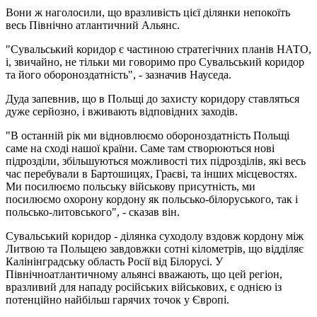
Вони ж наголосили, що вразливість цієї ділянки непокоїть
весь Північно атлантичний Альянс.
"Сувальський коридор є частиною стратегічних планів НАТО,
і, звичайно, не тільки ми говоримо про Сувальський коридор
та його обороноздатність", - зазначив Науседа.
Дуда запевнив, що в Польщі до захисту коридору ставляться
дуже серйозно, і вживають відповідних заходів.
"В останній рік ми відновлюємо обороноздатність Польщі
саме на сході нашої країни. Саме там створюються нові
підрозділи, збільшуються можливості тих підрозділів, які весь
час перебували в Бартошицях, Граєві, та інших місцевостях.
Ми посилюємо польську військову присутність, ми
посилюємо охорону кордону як польсько-білоруського, так і
польсько-литовського", - сказав він.
Сувальський коридор - ділянка суходолу вздовж кордону між
Литвою та Польщею завдовжки сотні кілометрів, що відділяє
Калінінградську область Росії від Білорусі. У
Північноатлантичному альянсі вважають, що цей регіон,
вразливий для нападу російських військових, є однією із
потенційно найбільш гарячих точок у Європі.