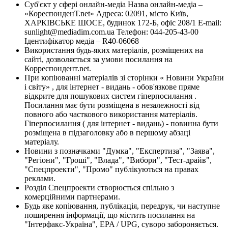
Суб'єкт у сфері онлайн-медіа Назва онлайн-медіа –
«КореспонденТ.net» Адреса: 02091, місто Київ,
ХАРКІВСЬКЕ ШОСЕ, будинок 172-Б, офіс 208/1 E-mail:
sunlight@mediadim.com.ua
Телефон: 044-205-43-00
Ідентифікатор медіа – R40-06068
Використання будь-яких матеріалів, розміщених на
сайті, дозволяється за умови посилання на
Корреспондент.net.
При копіюванні матеріалів зі сторінки « Новини України
і світу» , для інтернет - видань - обов'язкове пряме
відкрите для пошукових систем гіперпосилання .
Посилання має бути розміщена в незалежності від
повного або часткового використання матеріалів.
Гіперпосилання ( для інтернет - видань) - повинна бути
розміщена в підзаголовку або в першому абзаці
матеріалу.
Новини з позначками "Думка", "Експертиза", "Заява",
"Регіони", "Гроші", "Влада", "Вибори", "Тест-драйв",
"Спецпроекти", "Промо" публікуються на правах
реклами.
Розділ Спецпроекти створюється спільно з
комерційними партнерами.
Будь яке копіювання, публікація, передрук, чи наступне
поширення інформації, що містить посилання на
"Інтерфакс-Україна", EPA / UPG, суворо забороняється.