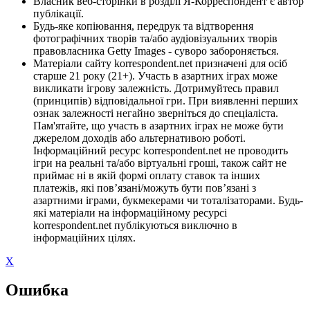
Власник веб-сторінки в розділі Я-Корреспондент є автор
публікації.
Будь-яке копіювання, передрук та відтворення
фотографічних творів та/або аудіовізуальних творів
правовласника Getty Images - суворо забороняється.
Матеріали сайту korrespondent.net призначені для осіб
старше 21 року (21+). Участь в азартних іграх може
викликати ігрову залежність. Дотримуйтесь правил
(принципів) відповідальної гри. При виявленні перших
ознак залежності негайно зверніться до спеціаліста.
Пам'ятайте, що участь в азартних іграх не може бути
джерелом доходів або альтернативою роботі.
Інформаційний ресурс korrespondent.net не проводить
ігри на реальні та/або віртуальні гроші, також сайт не
приймає ні в якій формі оплату ставок та інших
платежів, які пов’язані/можуть бути пов’язані з
азартними іграми, букмекерами чи тоталізаторами. Будь-
які матеріали на інформаційному ресурсі
korrespondent.net публікуються виключно в
інформаційних цілях.
X
Ошибка