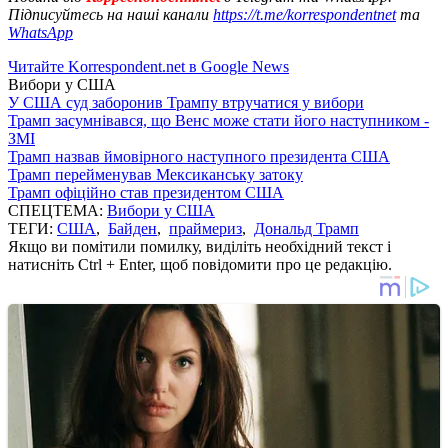
Підписуйтесь на наші канали
https://t.me/korrespondentnet
та
WhatsApp
Читайте Korrespondent.net в Google News
Вибори у США
У США суд заборонив Трампу втручатися у вибори
Трамп засумнівався, що Венс може стати його наступником -
ЗМІ
Трамп назвав ймовірного наступного президента США
Трамп перейменував Мексиканську затоку
Трамп офіційно став президентом США
СПЕЦТЕМА:
Вибори у США
ТЕГИ:
США
,
Байден
,
праймериз
,
Дональд Трамп
Якщо ви помітили помилку, виділіть необхідний текст і
натисніть Ctrl + Enter, щоб повідомити про це редакцію.