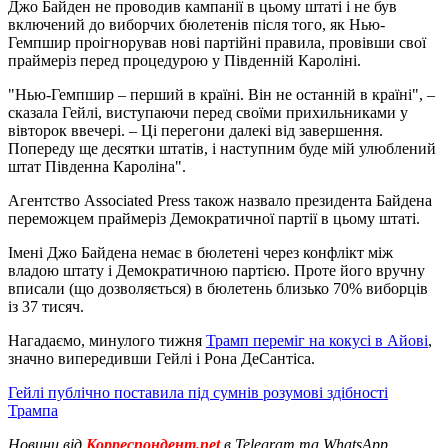
Джо Байден не проводив кампанії в цьому штаті і не був
включений до виборчих бюлетенів після того, як Нью-
Гемпшир проігнорував нові партійні правила, провівши свої
праймеріз перед процедурою у Південній Кароліні.
"Нью-Гемпшир – перший в країні. Він не останній в країні", –
сказала Гейлі, виступаючи перед своїми прихильниками у
вівторок ввечері. – Ці перегони далекі від завершення.
Попереду ще десятки штатів, і наступним буде мій улюблений
штат Південна Кароліна".
Агентство Associated Press також назвало президента Байдена
переможцем праймеріз Демократичної партії в цьому штаті.
Імені Джо Байдена немає в бюлетені через конфлікт між
владою штату і Демократичною партією. Проте його вручну
вписали (що дозволяється) в бюлетень близько 70% виборців
із 37 тисяч.
Нагадаємо, минулого тижня
Трамп переміг на кокусі в Айові
,
значно випередивши Гейлі і Рона ДеСантіса.
Гейлі публічно поставила під сумнів розумові здібності
Трампа
Новини від
Корреспондент.net
в Telegram та WhatsApp.