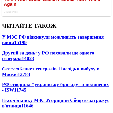
ЧИТАЙТЕ ТАКОЖ
У МЗС РФ відкинули можливість завершення
війни
15199
Другий за день: у РФ поховали ще одного
генерала
14023
Сюжет
Бенкет генералів. Наслідки вибуху в
Москві
13783
РФ створила "українську бригаду" з полонених
- ISW
11745
Ексочільнику МЗС Угорщини Сійярто загрожує
в'язниця
11646