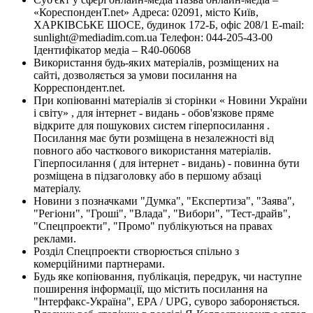
«КореспонденТ.net» Адреса: 02091, місто Київ,
ХАРКІВСЬКЕ ШОСЕ, будинок 172-Б, офіс 208/1 E-mail:
sunlight@mediadim.com.ua
Телефон: 044-205-43-00
Ідентифікатор медіа – R40-06068
Використання будь-яких матеріалів, розміщених на
сайті, дозволяється за умови посилання на
Корреспондент.net.
При копіюванні матеріалів зі сторінки « Новини України
і світу» , для інтернет - видань - обов'язкове пряме
відкрите для пошукових систем гіперпосилання .
Посилання має бути розміщена в незалежності від
повного або часткового використання матеріалів.
Гіперпосилання ( для інтернет - видань) - повинна бути
розміщена в підзаголовку або в першому абзаці
матеріалу.
Новини з позначками "Думка", "Експертиза", "Заява",
"Регіони", "Гроші", "Влада", "Вибори", "Тест-драйв",
"Спецпроекти", "Промо" публікуються на правах
реклами.
Розділ Спецпроекти створюється спільно з
комерційними партнерами.
Будь яке копіювання, публікація, передрук, чи наступне
поширення інформації, що містить посилання на
"Інтерфакс-Україна", EPA / UPG, суворо забороняється.