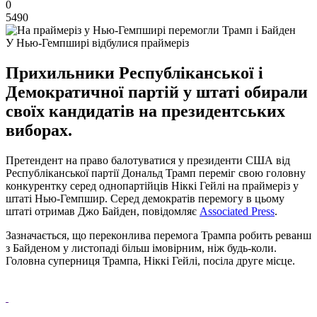
0
5490
У Нью-Гемпширі відбулися праймеріз
Прихильники Республіканської і
Демократичної партій у штаті обирали
своїх кандидатів на президентських
виборах.
Претендент на право балотуватися у президенти США від
Республіканської партії Дональд Трамп переміг свою головну
конкурентку серед однопартійців Ніккі Гейлі на праймеріз у
штаті Нью-Гемпшир. Серед демократів перемогу в цьому
штаті отримав Джо Байден, повідомляє
Associated Press
.
Зазначається, що переконлива перемога Трампа робить реванш
з Байденом у листопаді більш імовірним, ніж будь-коли.
Головна суперниця Трампа, Ніккі Гейлі, посіла друге місце.