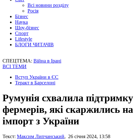
Всі новини розділу
Росія
Бізнес
Наука
Шоу-бізнес
Спорт
Lifestyle
БЛОГИ ЧИТАЧІВ
СПЕЦТЕМА:
Війна в Ірані
ВСІ ТЕМИ
Вступ України в ЄС
Теракт в Барселоні
Румунія схвалила підтримку
фермерів, які скаржились на
імпорт з України
Текст:
Максим Липчанський
, 26 січня 2024, 13:58