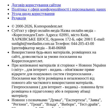
Договір користування сайтом
Політика у сфері конфіденційності і персональних даних
Угода щодо користування
Редакція
© 2000-2026, Korrespondent.net
Суб'єкт у сфері онлайн-медіа Назва онлайн-медіа –
«КореспонденТ.net» Адреса: 02091, місто Київ,
ХАРКІВСЬКЕ ШОСЕ, будинок 172-Б, офіс 208/1 E-mail:
sunlight@mediadim.com.ua
Телефон: 044-205-43-00
Ідентифікатор медіа – R40-06068
Використання будь-яких матеріалів, розміщених на
сайті, дозволяється за умови посилання на
Корреспондент.net.
При копіюванні матеріалів зі сторінки « Новини України
і світу» , для інтернет - видань - обов'язкове пряме
відкрите для пошукових систем гіперпосилання .
Посилання має бути розміщена в незалежності від
повного або часткового використання матеріалів.
Гіперпосилання ( для інтернет - видань) - повинна бути
розміщена в підзаголовку або в першому абзаці
матеріалу.
Новини з позначками "Думка", "Експертиза", "Заява",
"Регіони", "Гроші", "Влада", "Вибори", "Тест-драйв",