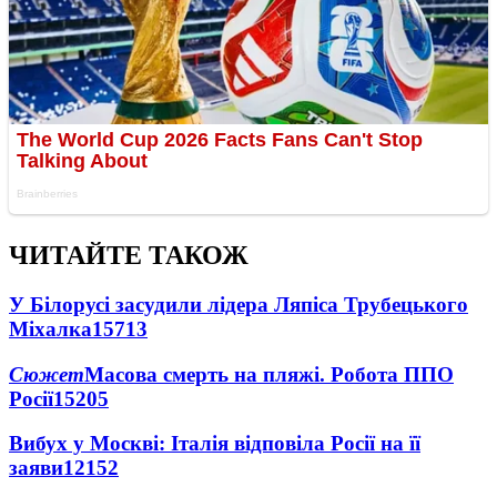
ЧИТАЙТЕ ТАКОЖ
У Білорусі засудили лідера Ляпіса Трубецького
Міхалка
15713
Сюжет
Масова смерть на пляжі. Робота ППО
Росії
15205
Вибух у Москві: Італія відповіла Росії на її
заяви
12152