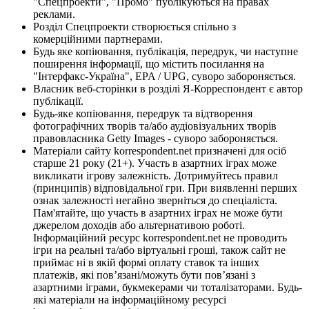
"Спецпроекти", "Промо" публікуються на правах
реклами.
Розділ Спецпроекти створюється спільно з
комерційними партнерами.
Будь яке копіювання, публікація, передрук, чи наступне
поширення інформації, що містить посилання на
"Інтерфакс-Україна", EPA / UPG, суворо забороняється.
Власник веб-сторінки в розділі Я-Корреспондент є автор
публікації.
Будь-яке копіювання, передрук та відтворення
фотографічних творів та/або аудіовізуальних творів
правовласника Getty Images - суворо забороняється.
Матеріали сайту korrespondent.net призначені для осіб
старше 21 року (21+). Участь в азартних іграх може
викликати ігрову залежність. Дотримуйтесь правил
(принципів) відповідальної гри. При виявленні перших
ознак залежності негайно зверніться до спеціаліста.
Пам'ятайте, що участь в азартних іграх не може бути
джерелом доходів або альтернативою роботі.
Інформаційний ресурс korrespondent.net не проводить
ігри на реальні та/або віртуальні гроші, також сайт не
приймає ні в якій формі оплату ставок та інших
платежів, які пов’язані/можуть бути пов’язані з
азартними іграми, букмекерами чи тоталізаторами. Будь-
які матеріали на інформаційному ресурсі