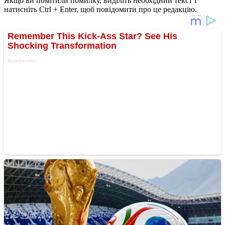
Якщо ви помітили помилку, виділіть необхідний текст і
натисніть Ctrl + Enter, щоб повідомити про це редакцію.