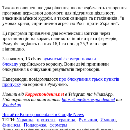
Також оголошені ще два рішення, що передбачають створення
програми державної допомоги для підтримки діяльності
власників м'ясної худоби, а також свинарів та птахівників, "в
умовах кризи, спричиненої агресією Росії проти України".
Ці програми призначені для компенсації збитків через
зростання цін на корми, паливо та інші витрати фермерів,
Румунія виділить на них 16,1 та понад 25,3 млн євро
відповідно.
Зазначимо, 13 січня
румунські фермери почали
блокаду
українського кордону. Вони двічі припиняли
блокування в очікуванні результатів переговорів.
Напередодні повідомлялося
про блокування трьох пунктів
пропуску
на кордоні з Румунією.
Новини від
Корреспондент.net
в Telegram та WhatsApp.
Підписуйтесь на наші канали
https://t.me/korrespondentnet
та
WhatsApp
Читайте Korrespondent.net в Google News
ТЕГИ:
Украина
,
протесты
,
граница
,
Румыния
,
Импорт
,
финансы
,
Поддержка
,
фермеры