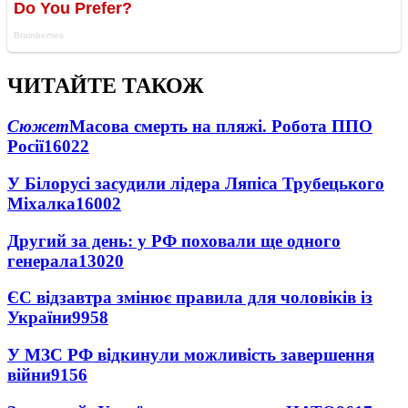
ЧИТАЙТЕ ТАКОЖ
Сюжет
Масова смерть на пляжі. Робота ППО
Росії
16022
У Білорусі засудили лідера Ляпіса Трубецького
Міхалка
16002
Другий за день: у РФ поховали ще одного
генерала
13020
ЄС відзавтра змінює правила для чоловіків із
України
9958
У МЗС РФ відкинули можливість завершення
війни
9156