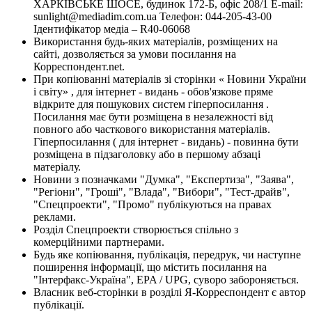
ХАРКІВСЬКЕ ШОСЕ, будинок 172-Б, офіс 208/1 E-mail:
sunlight@mediadim.com.ua
Телефон: 044-205-43-00
Ідентифікатор медіа – R40-06068
Використання будь-яких матеріалів, розміщених на
сайті, дозволяється за умови посилання на
Корреспондент.net.
При копіюванні матеріалів зі сторінки « Новини України
і світу» , для інтернет - видань - обов'язкове пряме
відкрите для пошукових систем гіперпосилання .
Посилання має бути розміщена в незалежності від
повного або часткового використання матеріалів.
Гіперпосилання ( для інтернет - видань) - повинна бути
розміщена в підзаголовку або в першому абзаці
матеріалу.
Новини з позначками "Думка", "Експертиза", "Заява",
"Регіони", "Гроші", "Влада", "Вибори", "Тест-драйв",
"Спецпроекти", "Промо" публікуються на правах
реклами.
Розділ Спецпроекти створюється спільно з
комерційними партнерами.
Будь яке копіювання, публікація, передрук, чи наступне
поширення інформації, що містить посилання на
"Інтерфакс-Україна", EPA / UPG, суворо забороняється.
Власник веб-сторінки в розділі Я-Корреспондент є автор
публікації.