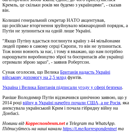
Кремль, це скільки років ми будемо з українцями", - сказав
він.
Колишні генеральний секретар НАТО акцентував,
що російське вторгнення зруйнувало міжнародний порядок, а
Путін не зупиниться на одній лише Україні.
"Якщо Путіну вдасться поглинути країну з 44 мільйонами
людей прямо в самому серці Європи, то він не зупиниться.
Тож вони воюють за нас, і тому я вважаю, що нам потрібно
нарощувати виробництво зброї та боєприпасів аби українці
отримали зброю зараз", - заявив Робертсон.
Сунак оголосив, що Велика
Британія надасть Україні
військову допомогу на 2,5 млрд
фунтів.
Україна і Велика Британія підписали угоду у сфері безпеки
.
Раніше Володимир Путін відзначився цинічною заявою, що у
2014 році
війну в Україні начебто почали США, а не Росія
, яка
анексувала український Крим і почала гібридну війну на
Донбасі.
Новини від
Корреспондент.net
в Telegram та WhatsApp.
Підписуйтесь на наші канали
https://t.me/korrespondentnet
та