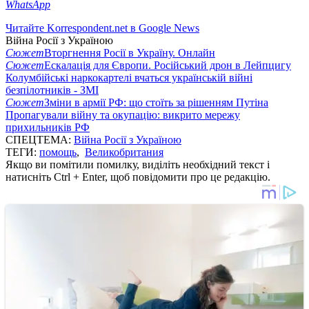
WhatsApp
Читайте Korrespondent.net в Google News
Війна Росії з Україною
Сюжет
Вторгнення Росії в Україну. Онлайн
Сюжет
Ескалація для Європи. Російський дрон в Лейпцигу
Колумбійські наркокартелі вчаться українській війні
безпілотників - ЗМІ
Сюжет
Зміни в армії РФ: що стоїть за рішенням Путіна
Пропагували війну та окупацію: викрито мережу
прихильників РФ
СПЕЦТЕМА:
Війна Росії з Україною
ТЕГИ:
помощь
,
Великобритания
Якщо ви помітили помилку, виділіть необхідний текст і
натисніть Ctrl + Enter, щоб повідомити про це редакцію.