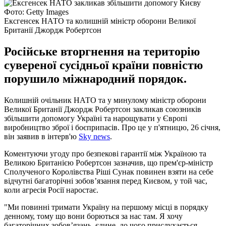
Фото: Getty Images
Ексгенсек НАТО та колишній міністр оборони Великої
Британії Джордж Робертсон
Російське вторгнення на територію
сувереної сусідньої країни повністю
порушило міжнародний порядок.
Колишній очільник НАТО та у минулому міністр оборони
Великої Британії Джордж Робертсон закликав союзників
збільшити допомогу Україні та нарощувати у Європі
виробництво зброї і боєприпасів. Про це у п'ятницю, 26 січня,
він заявив в інтерв'ю
Sky news
.
Коментуючи угоду про безпекові гарантії між Україною та
Великою Британією Робертсон зазначив, що прем'єр-міністр
Сполученого Королівства Ріші Сунак повинен взяти на себе
відчутні багаторічні зобов’язання перед Києвом, у той час,
коли агресія Росії наростає.
"Ми повинні тримати Україну на першому місці в порядку
денному, тому що вони борються за нас там. Я хочу
багаторічних зобов’язань, єдине, до чого прислухається