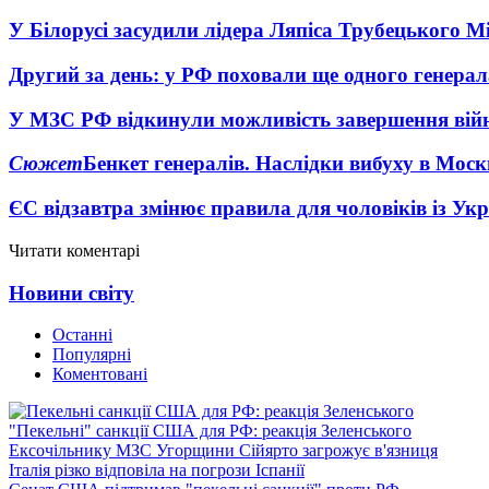
У Білорусі засудили лідера Ляпіса Трубецького М
Другий за день: у РФ поховали ще одного генерал
У МЗС РФ відкинули можливість завершення вій
Сюжет
Бенкет генералів. Наслідки вибуху в Моск
ЄС відзавтра змінює правила для чоловіків із Ук
Читати коментарі
Новини світу
Останні
Популярні
Коментовані
"Пекельні" санкції США для РФ: реакція Зеленського
Ексочільнику МЗС Угорщини Сійярто загрожує в'язниця
Італія різко відповіла на погрози Іспанії