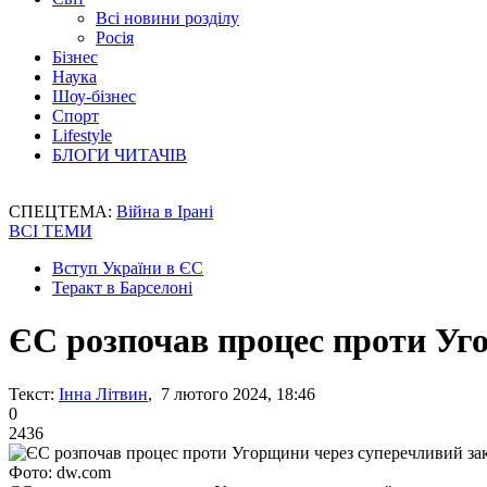
Всі новини розділу
Росія
Бізнес
Наука
Шоу-бізнес
Спорт
Lifestyle
БЛОГИ ЧИТАЧІВ
СПЕЦТЕМА:
Війна в Ірані
ВСІ ТЕМИ
Вступ України в ЄС
Теракт в Барселоні
ЄС розпочав процес проти Уг
Текст:
Інна Літвин
, 7 лютого 2024, 18:46
0
2436
Фото: dw.com