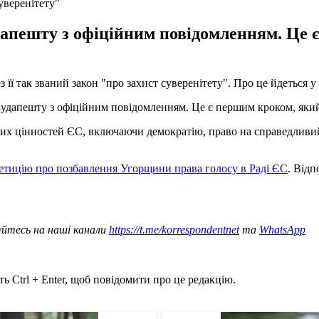
уверенітету"
дапешту з офіційним повідомленням. Це
ї так званий закон "про захист суверенітету". Про це йдеться у
 Будапешту з офіційним повідомленням. Це є першим кроком, яки
их цінностей ЄС, включаючи демократію, право на справедливий 
петицію про позбавлення Угорщини права голосу в Раді ЄС
. Від
уйтесь на наші канали
https://t.me/korrespondentnet
та
WhatsApp
ь Ctrl + Enter, щоб повідомити про це редакцію.