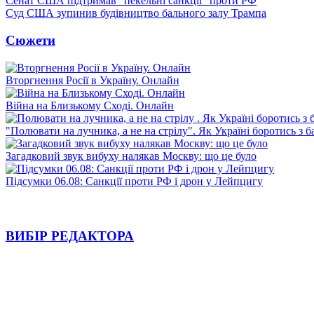
Сенат США підтримав "пекельні санкції" проти РФ
Суд США зупинив будівництво бального залу Трампа
Сюжети
Вторгнення Росії в Україну. Онлайн
Війна на Близькому Сході. Онлайн
"Полювати на лучника, а не на стрілу". Як Україні боротись з 
Загадковий звук вибуху налякав Москву: що це було
Підсумки 06.08: Санкції проти РФ і дрон у Лейпцигу
ВИБІР РЕДАКТОРА