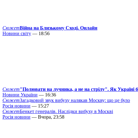
Сюжет
Війна на Близькому Сході. Онлайн
Новини світу
— 18:56
Сюжет
"Полювати на лучника, а не на стрілу". Як Україні 
Новини України
— 16:36
Сюжет
Загадковий звук вибуху налякав Москву: що це було
Росія новини
— 15:27
Сюжет
Бенкет генералів. Наслідки вибуху в Москві
Росія новини
— Вчора, 23:58