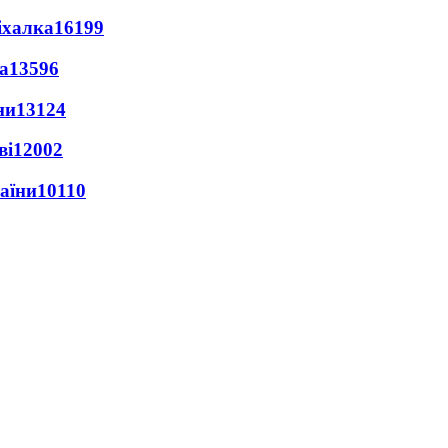
іхалка
16199
а
13596
ни
13124
ві
12002
раїни
10110