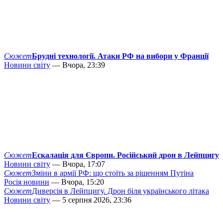
Сюжет
Брудні технології. Атаки РФ на вибори у Франції
Новини світу
— Вчора, 23:39
Сюжет
Ескалація для Європи. Російський дрон в Лейпцигу
Новини світу
— Вчора, 17:07
Сюжет
Зміни в армії РФ: що стоїть за рішенням Путіна
Росія новини
— Вчора, 15:20
Сюжет
Диверсія в Лейпцигу. Дрон біля українського літака
Новини світу
— 5 серпня 2026, 23:36