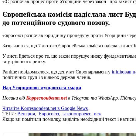
ЄС розпочав процес проти Угорщини через закон "про захист с
Європейська комісія надіслала лист Бу
до потенційного судового позову.
Євросоюз розпочав юридичну процедуру проти Угорщини через ї
Зазначається, що 7 лютого Європейська комісія надіслала лист
У листі йдеться про те, що закон порушує низку фундаментальн
внутрішнього ринку.
Раніше повідомлялося, що депутат Європарламенту
ініціював 
політичних груп і з кількох держав-членів.
Над Угорщиною згущаються хмари
Новини від
Корреспондент.net
в Telegram та WhatsApp. Підпис
Читайте Korrespondent.net в Google News
ТЕГИ:
Венгрия
,
Евросоюз
,
законопроект
,
иск
Якщо ви помітили помилку, виділіть необхідний текст і натисніт