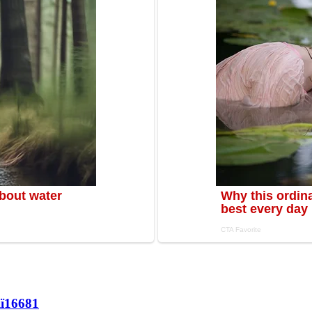
ї
16681