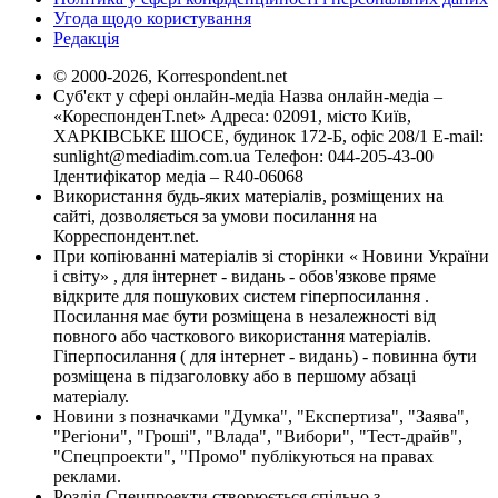
Угода щодо користування
Редакція
© 2000-2026, Korrespondent.net
Суб'єкт у сфері онлайн-медіа Назва онлайн-медіа –
«КореспонденТ.net» Адреса: 02091, місто Київ,
ХАРКІВСЬКЕ ШОСЕ, будинок 172-Б, офіс 208/1 E-mail:
sunlight@mediadim.com.ua
Телефон: 044-205-43-00
Ідентифікатор медіа – R40-06068
Використання будь-яких матеріалів, розміщених на
сайті, дозволяється за умови посилання на
Корреспондент.net.
При копіюванні матеріалів зі сторінки « Новини України
і світу» , для інтернет - видань - обов'язкове пряме
відкрите для пошукових систем гіперпосилання .
Посилання має бути розміщена в незалежності від
повного або часткового використання матеріалів.
Гіперпосилання ( для інтернет - видань) - повинна бути
розміщена в підзаголовку або в першому абзаці
матеріалу.
Новини з позначками "Думка", "Експертиза", "Заява",
"Регіони", "Гроші", "Влада", "Вибори", "Тест-драйв",
"Спецпроекти", "Промо" публікуються на правах
реклами.
Розділ Спецпроекти створюється спільно з