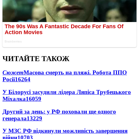
ЧИТАЙТЕ ТАКОЖ
Сюжет
Масова смерть на пляжі. Робота ППО
Росії
16264
У Білорусі засудили лідера Ляпіса Трубецького
Міхалка
16059
Другий за день: у РФ поховали ще одного
генерала
13229
У МЗС РФ відкинули можливість завершення
війни
10703