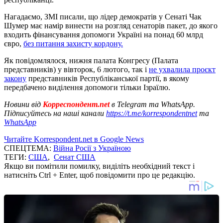
Нагадаємо, ЗМІ писали, що лідер демократів у Сенаті Чак
Шумер має намір винести на розгляд сенаторів пакет, до якого
входить фінансування допомоги Україні на понад 60 млрд
євро,
без питання захисту кордону.
Як повідомлялося, нижня палата Конгресу (Палата
представників) у вівторок, 6 лютого, так і
не ухвалила проєкт
закону
представників Республіканської партії, в якому
передбачено виділення допомоги тільки Ізраїлю.
Новини від
Корреспондент.net
в Telegram та WhatsApp.
Підписуйтесь на наші канали
https://t.me/korrespondentnet
та
WhatsApp
Читайте Korrespondent.net в Google News
СПЕЦТЕМА:
Війна Росії з Україною
ТЕГИ:
США
,
Сенат США
Якщо ви помітили помилку, виділіть необхідний текст і
натисніть Ctrl + Enter, щоб повідомити про це редакцію.