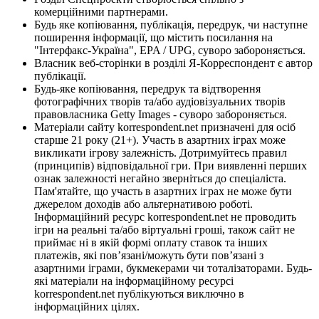
комерційними партнерами.
Будь яке копіювання, публікація, передрук, чи наступне
поширення інформації, що містить посилання на
"Інтерфакс-Україна", EPA / UPG, суворо забороняється.
Власник веб-сторінки в розділі Я-Корреспондент є автор
публікації.
Будь-яке копіювання, передрук та відтворення
фотографічних творів та/або аудіовізуальних творів
правовласника Getty Images - суворо забороняється.
Матеріали сайту korrespondent.net призначені для осіб
старше 21 року (21+). Участь в азартних іграх може
викликати ігрову залежність. Дотримуйтесь правил
(принципів) відповідальної гри. При виявленні перших
ознак залежності негайно зверніться до спеціаліста.
Пам'ятайте, що участь в азартних іграх не може бути
джерелом доходів або альтернативою роботі.
Інформаційний ресурс korrespondent.net не проводить
ігри на реальні та/або віртуальні гроші, також сайт не
приймає ні в якій формі оплату ставок та інших
платежів, які пов’язані/можуть бути пов’язані з
азартними іграми, букмекерами чи тоталізаторами. Будь-
які матеріали на інформаційному ресурсі
korrespondent.net публікуються виключно в
інформаційних цілях.