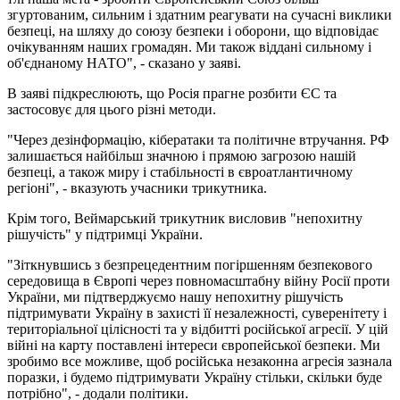
згуртованим, сильним і здатним реагувати на сучасні виклики
безпеці, на шляху до союзу безпеки і оборони, що відповідає
очікуванням наших громадян. Ми також віддані сильному і
об'єднаному НАТО", - сказано у заяві.
В заяві підкреслюють, що Росія прагне розбити ЄС та
застосовує для цього різні методи.
"Через дезінформацію, кібератаки та політичне втручання. РФ
залишається найбільш значною і прямою загрозою нашій
безпеці, а також миру і стабільності в євроатлантичному
регіоні", - вказують учасники трикутника.
Крім того, Веймарський трикутник висловив "непохитну
рішучість" у підтримці України.
"Зіткнувшись з безпрецедентним погіршенням безпекового
середовища в Європі через повномасштабну війну Росії проти
України, ми підтверджуємо нашу непохитну рішучість
підтримувати Україну в захисті її незалежності, суверенітету і
територіальної цілісності та у відбитті російської агресії. У цій
війні на карту поставлені інтереси європейської безпеки. Ми
зробимо все можливе, щоб російська незаконна агресія зазнала
поразки, і будемо підтримувати Україну стільки, скільки буде
потрібно", - додали політики.