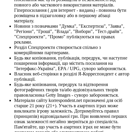
повного або часткового використання матеріалів.
Гіперпосилання ( для інтернет - видань) - повинна бути
розміщена в підзаголовку або в першому абзаці
матеріалу.
Новини з позначками "Думка", "Експертиза", "Заява",
"Регіони", "Гроші", "Влада", "Вибори", "Тест-драйв",
"Спецпроекти", "Промо" публікуються на правах
реклами.
Розділ Спецпроекти створюється спільно з
комерційними партнерами.
Будь яке копіювання, публікація, передрук, чи наступне
поширення інформації, що містить посилання на
"Інтерфакс-Україна", EPA / UPG, суворо забороняється.
Власник веб-сторінки в розділі Я-Корреспондент є автор
публікації.
Будь-яке копіювання, передрук та відтворення
фотографічних творів та/або аудіовізуальних творів
правовласника Getty Images - суворо забороняється.
Матеріали сайту korrespondent.net призначені для осіб
старше 21 року (21+). Участь в азартних іграх може
викликати ігрову залежність. Дотримуйтесь правил
(принципів) відповідальної гри. При виявленні перших
ознак залежності негайно зверніться до спеціаліста.
Пам'ятайте, що участь в азартних іграх не може бути