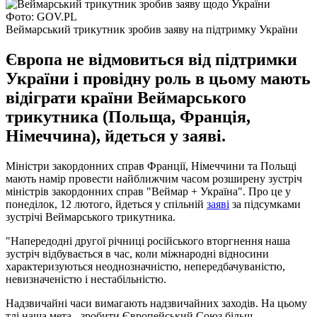
Фото: GOV.PL
Веймарський трикутник зробив заяву на підтримку України
Європа не відмовиться від підтримки
України і провідну роль в цьому мають
відіграти країни Веймарського
трикутника (Польща, Франція,
Німеччина), йдеться у заяві.
Міністри закордонних справ Франції, Німеччини та Польщі
мають намір провести найближчим часом розширену зустріч
міністрів закордонних справ "Веймар + Україна". Про це у
понеділок, 12 лютого, йдеться у спільній
заяві
за підсумками
зустрічі Веймарського трикутника.
"Напередодні другої річниці російського вторгнення наша
зустріч відбувається в час, коли міжнародні відносини
характеризуються неоднозначністю, непередбачуваністю,
невизначеністю і нестабільністю.
Надзвичайні часи вимагають надзвичайних заходів. На цьому
тлі наша мета - зробити Європейський Союз більш