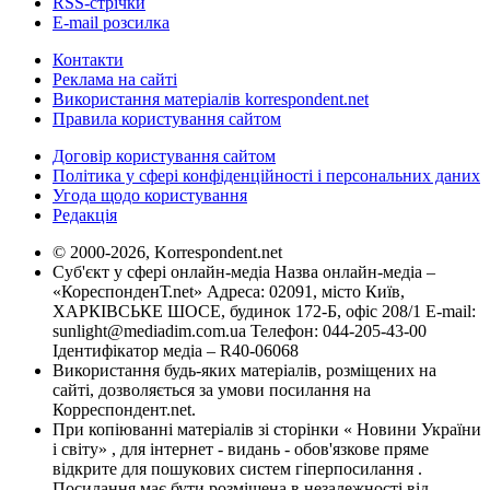
RSS-стрічки
E-mail розсилка
Контакти
Реклама на сайті
Використання матеріалів korrespondent.net
Правила користування сайтом
Договір користування сайтом
Політика у сфері конфіденційності і персональних даних
Угода щодо користування
Редакція
© 2000-2026, Korrespondent.net
Суб'єкт у сфері онлайн-медіа Назва онлайн-медіа –
«КореспонденТ.net» Адреса: 02091, місто Київ,
ХАРКІВСЬКЕ ШОСЕ, будинок 172-Б, офіс 208/1 E-mail:
sunlight@mediadim.com.ua
Телефон: 044-205-43-00
Ідентифікатор медіа – R40-06068
Використання будь-яких матеріалів, розміщених на
сайті, дозволяється за умови посилання на
Корреспондент.net.
При копіюванні матеріалів зі сторінки « Новини України
і світу» , для інтернет - видань - обов'язкове пряме
відкрите для пошукових систем гіперпосилання .
Посилання має бути розміщена в незалежності від