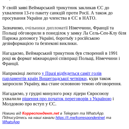
У своїй заяві Веймарський трикутник закликав ЄС до
ухвалення 13-го пакету санкцій проти Росії. А також до
просування України до членства в ЄС в НАТО.
Зазначимо,
очільники дипломатії
Німеччини, Франції та
Польщі обговорили в понеділок у замку Ла Сель-Сен-Клу біля
Парижа допомогу Україні, боротьбу з російською
дезінформацією та безпекові виклики.
Нагадаємо, Веймарський трикутник був створений в 1991
році як формат міжнародної співпраці Польщі, Німеччини і
Франції.
Наприкінці лютого
у Празі відбудеться саміт голів
парламентів країн Вишеградської четвірки,
куди також
запросили Україну, яка стане основною темою обговорення.
Нагадаємо, у грудні минулого року лідери Євросоюзу
ухвалили
рішення про початок переговорів з Україною
і
Молдовою про вступ у ЄС.
Новини від
Корреспондент.net
в Telegram та WhatsApp.
Підписуйтесь на наші канали
https://t.me/korrespondentnet
та
WhatsApp