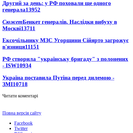
Другий за день: у РФ поховали ще одного
генерала
13952
Сюжет
Бенкет генералів. Наслідки вибуху в
Москві
13711
Ексочільнику МЗС Угорщини Сійярто загрожує
в'язниця
11151
РФ створила "українську бригаду" з полонених
- ISW
10934
Україна поставила Путіна перед дилемою -
ЗМІ
10718
Читати коментарі
Повна версія сайту
Facebook
Twitter