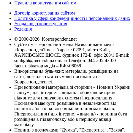
Правила користування сайтом
Договір користування сайтом
Політика у сфері конфіденційності і персональних даних
Угода щодо користування
Редакція
© 2000-2026, Korrespondent.net
Суб'єкт у сфері онлайн-медіа Назва онлайн-медіа –
«КореспонденТ.net» Адреса: 02091, місто Київ,
ХАРКІВСЬКЕ ШОСЕ, будинок 172-Б, офіс 208/1 E-mail:
sunlight@mediadim.com.ua
Телефон: 044-205-43-00
Ідентифікатор медіа – R40-06068
Використання будь-яких матеріалів, розміщених на
сайті, дозволяється за умови посилання на
Корреспондент.net.
При копіюванні матеріалів зі сторінки « Новини України
і світу» , для інтернет - видань - обов'язкове пряме
відкрите для пошукових систем гіперпосилання .
Посилання має бути розміщена в незалежності від
повного або часткового використання матеріалів.
Гіперпосилання ( для інтернет - видань) - повинна бути
розміщена в підзаголовку або в першому абзаці
матеріалу.
Новини з позначками "Думка", "Експертиза", "Заява",