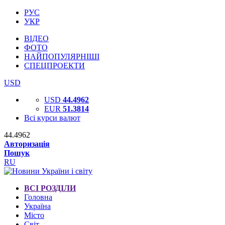
РУС
УКР
ВІДЕО
ФОТО
НАЙПОПУЛЯРНІШІ
СПЕЦПРОЕКТИ
USD
USD
44.4962
EUR
51.3814
Всі курси валют
44.4962
Авторизація
Пошук
RU
ВСІ РОЗДІЛИ
Головна
Україна
Місто
Світ