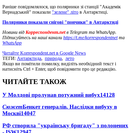
Раніше повідомлялося, що полярники зі станції "Академік
Вернадський" показали
"зелене" літо
в Антарктиці.
Полярники показали снігові "пончики" в Антарктиді
Новини від
Корреспондент.net
в Telegram та WhatsApp.
Підписуйтесь на наші канали
https://t.me/korrespondentnet
та
WhatsApp
Читайте Korrespondent.net в Google News
ТЕГИ:
Антарктида
,
природа
,
лето
Якщо ви помітили помилку, виділіть необхідний текст і
натисніть Ctrl + Enter, щоб повідомити про це редакцію.
ЧИТАЙТЕ ТАКОЖ
У Молдові пролунав потужний вибух
14128
Сюжет
Бенкет генералів. Наслідки вибуху в
Москві
14047
РФ створила "українську бригаду" з полонених
- ISW
12947