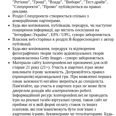
"Регіони", "Гроші", "Влада", "Вибори", "Тест-драйв",
"Спецпроекти", "Промо" публікуються на правах
реклами.
Розділ Спецпроекти створюється спільно з
комерційними партнерами.
Будь яке копіювання, публікація, передрук, чи наступне
поширення інформації, що містить посилання на
"Інтерфакс-Україна", EPA / UPG, суворо забороняється.
Власник веб-сторінки в розділі Я-Корреспондент є автор
публікації.
Будь-яке копіювання, передрук та відтворення
фотографічних творів та/або аудіовізуальних творів
правовласника Getty Images - суворо забороняється.
Матеріали сайту korrespondent.net призначені для осіб
старше 21 року (21+). Участь в азартних іграх може
викликати ігрову залежність. Дотримуйтесь правил
(принципів) відповідальної гри. При виявленні перших
ознак залежності негайно зверніться до спеціаліста.
Пам'ятайте, що участь в азартних іграх не може бути
джерелом доходів або альтернативою роботі.
Інформаційний ресурс korrespondent.net не проводить
ігри на реальні та/або віртуальні гроші, також сайт не
приймає ні в якій формі оплату ставок та інших
платежів, які пов’язані/можуть бути пов’язані з
азартними іграми, букмекерами чи тоталізаторами. Будь-