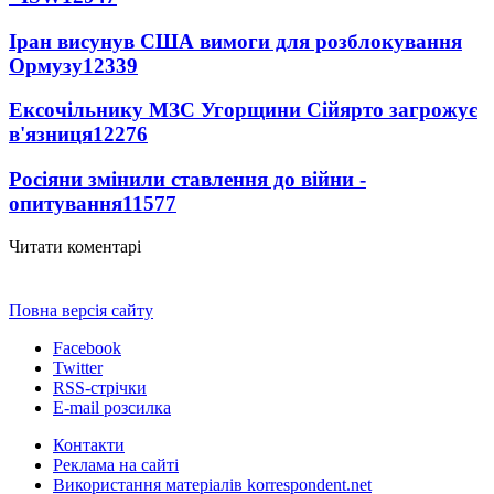
Іран висунув США вимоги для розблокування
Ормузу
12339
Ексочільнику МЗС Угорщини Сійярто загрожує
в'язниця
12276
Росіяни змінили ставлення до війни -
опитування
11577
Читати коментарі
Повна версія сайту
Facebook
Twitter
RSS-стрічки
E-mail розсилка
Контакти
Реклама на сайті
Використання матеріалів korrespondent.net