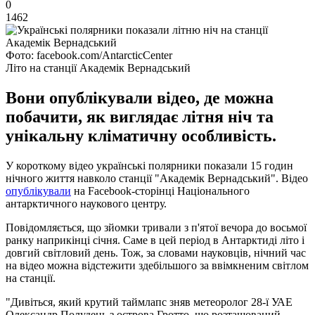
0
1462
Фото: facebook.com/AntarcticCenter
Літо на станції Академік Вернадський
Вони опублікували відео, де можна
побачити, як виглядає літня ніч та
унікальну кліматичну особливість.
У короткому відео українські полярники показали 15 годин
нічного життя навколо станції "Академік Вернадський". Відео
опублікували
на Facebook-сторінці Національного
антарктичного наукового центру.
Повідомляється, що зйомки тривали з п'ятої вечора до восьмої
ранку наприкінці січня. Саме в цей період в Антарктиді літо і
довгий світловий день. Тож, за словами науковців, нічний час
на відео можна відстежити здебільшого за ввімкненим світлом
на станції.
"Дивіться, який крутий таймлапс зняв метеоролог 28-ї УАЕ
Олександр Полудень з острова Гротто, що розташований