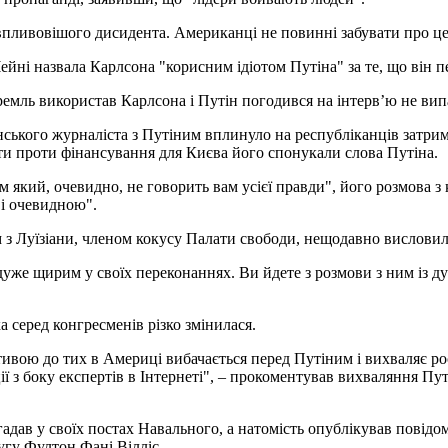
впливовішого дисидента. Американці не повинні забувати про ц
йні назвала Карлсона "корисним ідіотом Путіна" за те, що він п
ремль використав Карлсона і Путін погодився на інтерв’ю не ви
ського журналіста з Путіним вплинуло на республіканців затрима
ти проти фінансування для Києва його спонукали слова Путіна.
 який, очевидно, не говорить вам усієї правди", його розмова з
 і очевидною".
 з Луїзіани, членом кокусу Палати свободи, нещодавно висловил
дуже щирим у своїх переконаннях. Ви йдете з розмови з ним із ду
а серед конгресменів різко змінилася.
тивою до тих в Америці вибачається перед Путіним і вихваляє ро
ції з боку експертів в Інтернеті", – прокоментував вихваляння П
дав у своїх постах Навального, а натомість опублікував повідомл
угу Фултон Фані Вілліс.