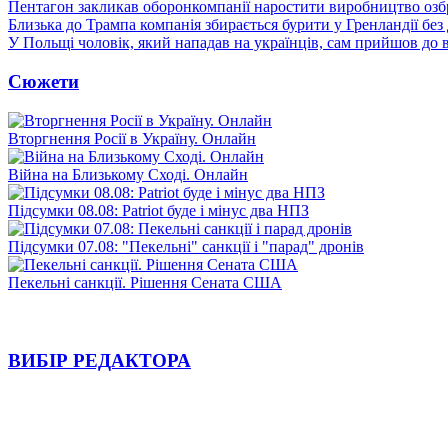
Пентагон закликав оборонкомпанії наростити виробництво озб
Близька до Трампа компанія збирається бурити у Гренландії без
У Польщі чоловік, який нападав на українців, сам прийшов до в
Сюжети
Вторгнення Росії в Україну. Онлайн
Війна на Близькому Сході. Онлайн
Підсумки 08.08: Patriot буде і мінус два НПЗ
Підсумки 07.08: "Пекельні" санкції і "парад" дронів
Пекельні санкції. Рішення Сената США
ВИБІР РЕДАКТОРА