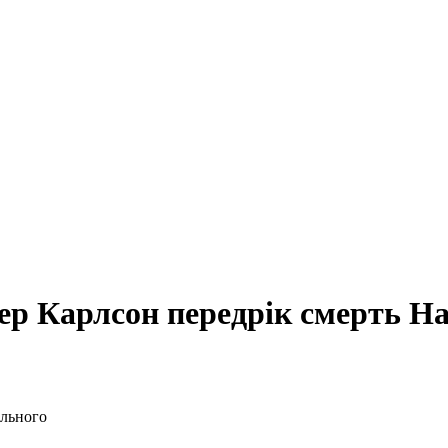
кер Карлсон передрік смерть Н