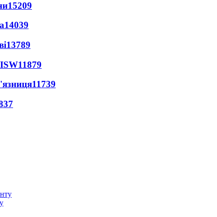
ни
15209
а
14039
ві
13789
 ISW
11879
'язниця
11739
837
у