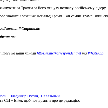
 звинуватила Трампа за його минулу похвалу російському лідеру.
кого хвалить і захищає Дональд Трамп. Той самий Трамп, який ск
ої компанії Соціополіс
дент.net
уйтесь на наші канали
https://t.me/korrespondentnet
та
WhatsApp
лсон
,
Владимир Путин
,
Навальный
ь Ctrl + Enter, щоб повідомити про це редакцію.