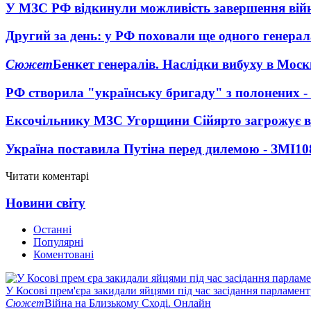
У МЗС РФ відкинули можливість завершення вій
Другий за день: у РФ поховали ще одного генерал
Сюжет
Бенкет генералів. Наслідки вибуху в Моск
РФ створила "українську бригаду" з полонених -
Ексочільнику МЗС Угорщини Сійярто загрожує в
Україна поставила Путіна перед дилемою - ЗМІ
10
Читати коментарі
Новини світу
Останні
Популярні
Коментовані
У Косові прем'єра закидали яйцями під час засідання парламент
Сюжет
Війна на Близькому Сході. Онлайн