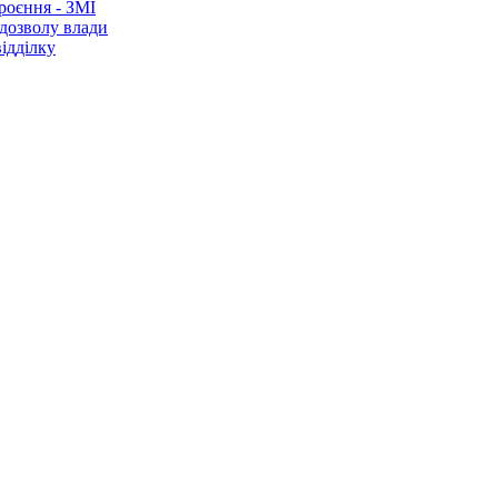
роєння - ЗМІ
 дозволу влади
ідділку