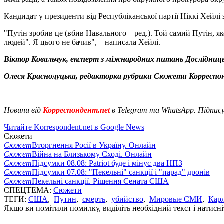
Кандидат у президенти від Республіканської партії Ніккі Хейлі
"Путін зробив це (вбив Навального – ред.). Той самий Путін, я
людей". Я цього не бачив", – написала Хейлі.
Віктор Ковальчук, експерт з міжнародних питань Дослідницьк
Олеся Краснолуцька, редакторка рубрики Сюжети Корреспон
Новини від
Корреспондент.net
в Telegram та WhatsApp. Підпис
Читайте Korrespondent.net в Google News
Сюжети
Сюжет
Вторгнення Росії в Україну. Онлайн
Сюжет
Війна на Близькому Сході. Онлайн
Сюжет
Підсумки 08.08: Patriot буде і мінус два НПЗ
Сюжет
Підсумки 07.08: "Пекельні" санкції і "парад" дронів
Сюжет
Пекельні санкції. Рішення Сената США
СПЕЦТЕМА:
Сюжети
ТЕГИ:
США
,
Путин
,
смерть
,
убийство
,
Мировые СМИ
,
Кар
Якщо ви помітили помилку, виділіть необхідний текст і натисніт