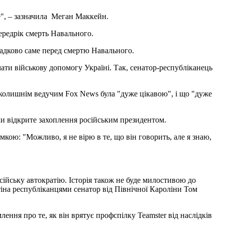
е", – зазначила Меган Маккейн.
ередрік смерть Навального.
падково саме перед смертю Навального.
ти військову допомогу Україні. Так, сенатор-республіканець
 колишнім ведучим Fox News була "дуже цікавою", і що "дуже
и відкрите захоплення російським президентом.
мкою: "Можливо, я не вірю в те, що він говорить, але я знаю,
сійську автократію. Історія також не буде милостивою до
утіна республіканцями сенатор від Північної Кароліни Том
ення про те, як він врятує профспілку Teamster від наслідків