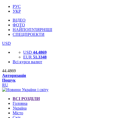
РУС
УКР
ВІДЕО
ФОТО
НАЙПОПУЛЯРНІШІ
СПЕЦПРОЕКТИ
USD
USD
44.4869
EUR
51.3348
Всі курси валют
44.4869
Авторизація
Пошук
RU
ВСІ РОЗДІЛИ
Головна
Україна
Місто
Світ