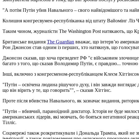
"А потім Путін убив Навального – свого найвідомішого та най
Колишня конгресвумен-республіканка від штату Вайомінг Ліз Че
Таким чином, журналісти The Washington Post натякають, що К
Британське видання
The Guardian
вважає, що інтерв’ю американ
Рон Джонсон став одним із перших, хто натякнув, що голосува
Джонсон сказав, що хоча президент РФ "є військовим злочинцем
багато з того, що сказав Володимир Путін, є правдою... точною
Інші, включно з конгресменом-республіканцем Клеєм Хіггінсом
"Путін – освічена людина рішучого духу, і він завжди виглядає 
що він вірить у те, що говорить"", – сказав Хіггінс.
Проте після вбивства Навального, як зазначає видання, риторик
"Путін – вбивчий, параноїдний диктатор. Історія не буде милос
американських лідерів, які мовчать, бо бояться негативної реак
Тілліс.
Соцмережі також розкритикували і Дональда Трампа, який не зга
імміграції, а також повідомлення про окружного прокурора окр