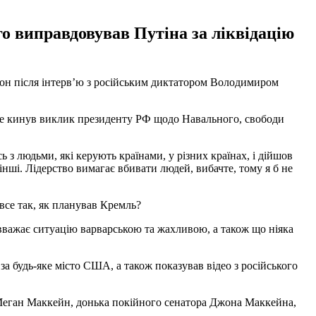
о виправдовував Путіна за ліквідацію
лсон після інтерв’ю з російським диктатором Володимиром
 не кинув виклик президенту РФ щодо Навального, свободи
 з людьми, які керують країнами, у різних країнах, і дійшов
нші. Лідерство вимагає вбивати людей, вибачте, тому я б не
все так, як планував Кремль?
 вважає ситуацію варварською та жахливою, а також що ніяка
 за будь-яке місто США, а також показував відео з російського
, Меган Маккейн, донька покійного сенатора Джона Маккейна,