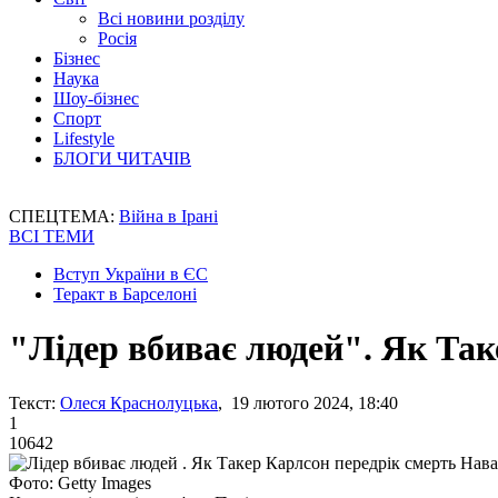
Всі новини розділу
Росія
Бізнес
Наука
Шоу-бізнес
Спорт
Lifestyle
БЛОГИ ЧИТАЧІВ
СПЕЦТЕМА:
Війна в Ірані
ВСІ ТЕМИ
Вступ України в ЄС
Теракт в Барселоні
"Лідер вбиває людей". Як Та
Текст:
Олеся Краснолуцька
, 19 лютого 2024, 18:40
1
10642
Фото: Getty Images