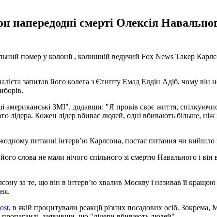
 напередодні смерті Олексія Навальног
вальний помер у колонії , колишній ведучий Fox News Такер Кар
наліста запитав його колега з Єгипту Емад Елдін Адіб, чому він
иборів.
ші американські ЗМІ", додавши: "Я провів своє життя, спілкуючись
 лідера. Кожен лідер вбиває людей, одні вбивають більше, ніж і
в жодному питанні інтерв’ю Карлсона, постає питання чи вийшло 
 його слова не мали нічого спільного зі смертю Навального і він
лсону за те, що він в інтерв’ю хвалив Москву і називав її кращою
ня.
ost
, в якій процитували реакції різних посадових осіб. Зокрема
й пропаганді, заявивши, що "лідери вбивають людей".