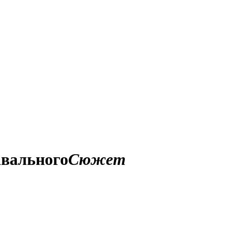
авального
Сюжет