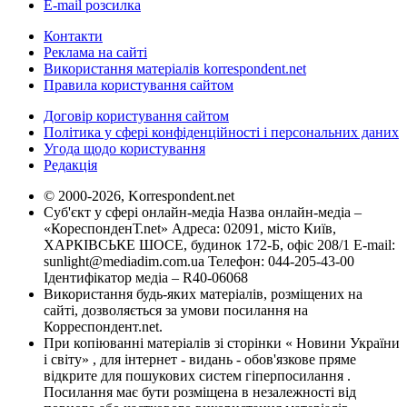
E-mail розсилка
Контакти
Реклама на сайті
Використання матеріалів korrespondent.net
Правила користування сайтом
Договір користування сайтом
Політика у сфері конфіденційності і персональних даних
Угода щодо користування
Редакція
© 2000-2026, Korrespondent.net
Суб'єкт у сфері онлайн-медіа Назва онлайн-медіа –
«КореспонденТ.net» Адреса: 02091, місто Київ,
ХАРКІВСЬКЕ ШОСЕ, будинок 172-Б, офіс 208/1 E-mail:
sunlight@mediadim.com.ua
Телефон: 044-205-43-00
Ідентифікатор медіа – R40-06068
Використання будь-яких матеріалів, розміщених на
сайті, дозволяється за умови посилання на
Корреспондент.net.
При копіюванні матеріалів зі сторінки « Новини України
і світу» , для інтернет - видань - обов'язкове пряме
відкрите для пошукових систем гіперпосилання .
Посилання має бути розміщена в незалежності від