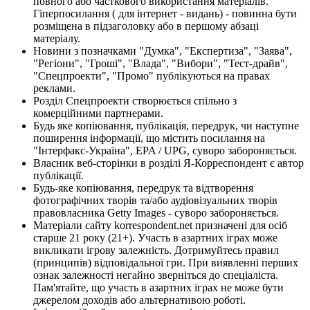
повного або часткового використання матеріалів.
Гіперпосилання ( для інтернет - видань) - повинна бути
розміщена в підзаголовку або в першому абзаці
матеріалу.
Новини з позначками "Думка", "Експертиза", "Заява",
"Регіони", "Гроші", "Влада", "Вибори", "Тест-драйв",
"Спецпроекти", "Промо" публікуються на правах
реклами.
Розділ Спецпроекти створюється спільно з
комерційними партнерами.
Будь яке копіювання, публікація, передрук, чи наступне
поширення інформації, що містить посилання на
"Інтерфакс-Україна", EPA / UPG, суворо забороняється.
Власник веб-сторінки в розділі Я-Корреспондент є автор
публікації.
Будь-яке копіювання, передрук та відтворення
фотографічних творів та/або аудіовізуальних творів
правовласника Getty Images - суворо забороняється.
Матеріали сайту korrespondent.net призначені для осіб
старше 21 року (21+). Участь в азартних іграх може
викликати ігрову залежність. Дотримуйтесь правил
(принципів) відповідальної гри. При виявленні перших
ознак залежності негайно зверніться до спеціаліста.
Пам'ятайте, що участь в азартних іграх не може бути
джерелом доходів або альтернативою роботі.