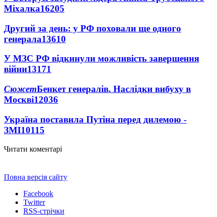
Міхалка
16205
Другий за день: у РФ поховали ще одного
генерала
13610
У МЗС РФ відкинули можливість завершення
війни
13171
Сюжет
Бенкет генералів. Наслідки вибуху в
Москві
12036
Україна поставила Путіна перед дилемою -
ЗМІ
10115
Читати коментарі
Повна версія сайту
Facebook
Twitter
RSS-стрічки