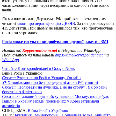
взяти участь у найбільших військових навчаннях НАТО з
часів холодної війни через несправність одного з ґвинтових
валів.
Як ми вже писали, Держдума РФ прийняла в остаточному
читанні
закон про дератифікацію ДВЗЯВ
. За це проголосували
415 депутатів. При цьому не виявилося тих, хто проголосував
проти чи утримався.
Росія може готувати випробування ядерної ракети - ЗМІ
Новини від
Корреспондент.net
в Telegram та WhatsApp.
Підписуйтесь на наші канали
https://t.me/korrespondentnet
та
WhatsApp
Читайте Korrespondent.net в Google News
Війна Росії з Україною
Сюжет
Вторгнення Росії в Україну. Онлайн
УЧХ повідомив про безпрецедентні атаки РФ у липні
Сюжет
"Полювати на лучника, а не на стрілу". Як Україні
боротись з балістикою
Сюжет
Загадковий звук вибуху налякав Москву: що це було
Їздили в Україну заради полонених: у Кореї затримали
активістів
СПЕЦТЕМА:
Війна Росії з Україною
ТЕГИ:
Британия
,
Минобороны
,
Подводная лодка
,
министр
,