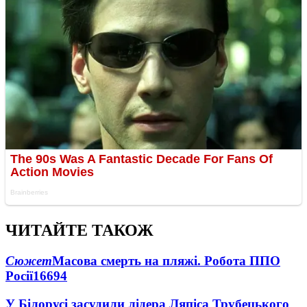
ЧИТАЙТЕ ТАКОЖ
Сюжет
Масова смерть на пляжі. Робота ППО
Росії
16694
У Білорусі засудили лідера Ляпіса Трубецького