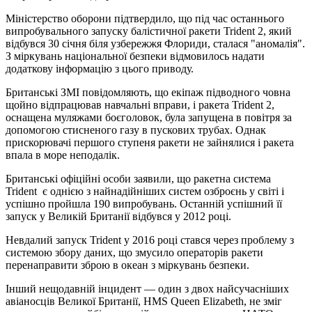
Міністерство оборони підтвердило, що під час останнього
випробувального запуску балістичної ракети Trident 2, який
відбувся 30 січня біля узбережжя Флориди, сталася "аномалія".
З міркувань національної безпеки відмовилось надати
додаткову інформацію з цього приводу.
Британські ЗМІ повідомляють, що екіпаж підводного човна
щойно відпрацював навчальні вправи, і ракета Trident 2,
оснащена муляжами боєголовок, була запущена в повітря за
допомогою стисненого газу в пускових трубах. Однак
прискорювачі першого ступеня ракети не зайнялися і ракета
впала в море неподалік.
Британські офіційні особи заявили, що ракетна система
Trident є однією з найнадійніших систем озброєнь у світі і
успішно пройшла 190 випробувань. Останній успішний її
запуск у Великій Британії відбувся у 2012 році.
Невдалий запуск Trident у 2016 році стався через проблему з
системою збору даних, що змусило операторів ракети
перенаправити зброю в океан з міркувань безпеки.
Інший нещодавній інцидент — один з двох найсучасніших
авіаносців Великої Британії, HMS Queen Elizabeth, не зміг