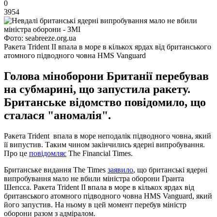
0
3954
Фото: seabreeze.org.ua
Ракета Trident II впала в море в кількох ярдах від британського
атомного підводного човна HMS Vanguard
Голова міноборони Британії перебував
на субмарині, що запустила ракету.
Британське відомство повідомило, що
сталася "аномалія".
Ракета Trident впала в море неподалік підводного човна, який
її випустив. Таким чином закінчились ядерні випробування.
Про це
повідомляє
The Financial Times.
Британське видання The Times
заявило
, що британські ядерні
випробування мало не вбили міністра оборони Гранта
Шепсса. Ракета Trident II впала в море в кількох ярдах від
британського атомного підводного човна HMS Vanguard, який
його запустив. На ньому в цей момент перебув міністр
оборони разом з адміралом.