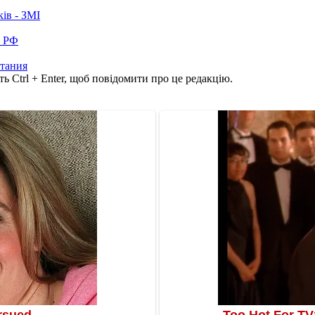
ків - ЗМІ
в РФ
тания
ь Ctrl + Enter, щоб повідомити про це редакцію.