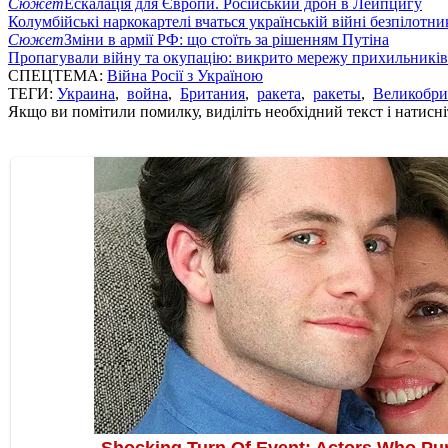
Сюжет
Ескалація для Європи. Російський дрон в Лейпцигу
Колумбійські наркокартелі вчаться українській війні безпілотни
Сюжет
Зміни в армії РФ: що стоїть за рішенням Путіна
Пропагували війну та окупацію: викрито мережу прихильникі
СПЕЦТЕМА:
Війна Росії з Україною
ТЕГИ:
Украина
,
война
,
Британия
,
ракета
,
ракеты
,
Великобри
Якщо ви помітили помилку, виділіть необхідний текст і натисніт