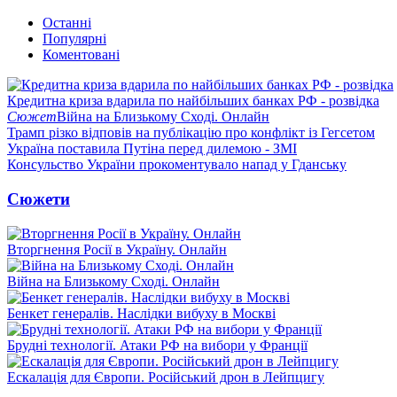
Останні
Популярні
Коментовані
Кредитна криза вдарила по найбільших банках РФ - розвідка
Сюжет
Війна на Близькому Сході. Онлайн
Трамп різко відповів на публікацію про конфлікт із Гегсетом
Україна поставила Путіна перед дилемою - ЗМІ
Консульство України прокоментувало напад у Гданську
Сюжети
Вторгнення Росії в Україну. Онлайн
Війна на Близькому Сході. Онлайн
Бенкет генералів. Наслідки вибуху в Москві
Брудні технології. Атаки РФ на вибори у Франції
Ескалація для Європи. Російський дрон в Лейпцигу