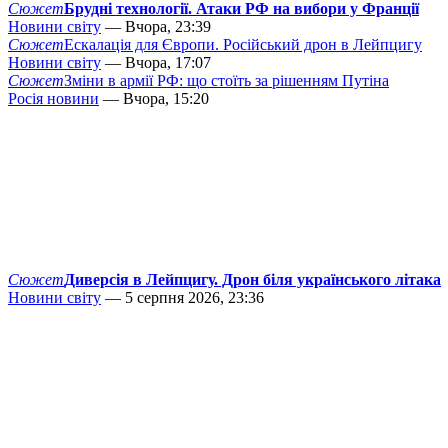
Сюжет
Брудні технології. Атаки РФ на вибори у Франції
Новини світу
— Вчора, 23:39
Сюжет
Ескалація для Європи. Російський дрон в Лейпцигу
Новини світу
— Вчора, 17:07
Сюжет
Зміни в армії РФ: що стоїть за рішенням Путіна
Росія новини
— Вчора, 15:20
Сюжет
Диверсія в Лейпцигу. Дрон біля українського літака
Новини світу
— 5 серпня 2026, 23:36