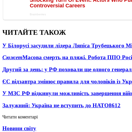
ЧИТАЙТЕ ТАКОЖ
У Білорусі засудили лідера Ляпіса Трубецького М
Сюжет
Масова смерть на пляжі. Робота ППО Росі
Другий за день: у РФ поховали ще одного генерал
ЄС відзавтра змінює правила для чоловіків із Ук
У МЗС РФ відкинули можливість завершення вій
Залужний: Україна не вступить до НАТО
8612
Читати коментарі
Новини світу