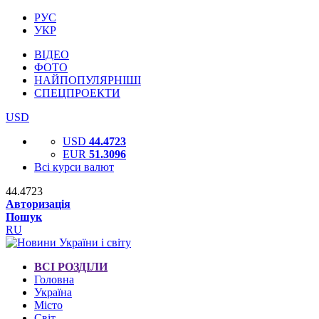
РУС
УКР
ВІДЕО
ФОТО
НАЙПОПУЛЯРНІШІ
СПЕЦПРОЕКТИ
USD
USD
44.4723
EUR
51.3096
Всі курси валют
44.4723
Авторизація
Пошук
RU
ВСІ РОЗДІЛИ
Головна
Україна
Місто
Світ