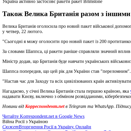
Україна активно застосовє ракети ракет Brimstone
Також Велика Британія разом з іншими
Велика Британія оголосила про новий пакет військової допомо
у четвер, 22 лютого.
"Сьогодні я можу оголосити про новий пакет із 200 протитанков
За словами Шаппса, ці ракети раніше справляли значний вплив 
Міністр додав, що Британія буде навчати українських військов
Шаппса попередив, що цей рік для України став "переломним".
"Настав час для Заходу та всіх цивілізованих країн активізувати
Нагадаємо, у січні Велика Британія стала першою країною, яка
надавати Києву, включно з обміном розвідданими, кібербезпек
Новини від
Корреспондент.net
в Telegram та WhatsApp. Підпис
Читайте Korrespondent.net в Google News
Війна Росії з Україною
Сюжет
Вторгнення Росії в Україну. Онлайн