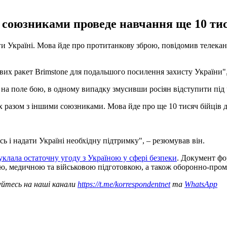
 союзниками проведе навчання ще 10 тис
ги Україні. Мова йде про протитанкову зброю, повідомив телека
их ракет Brimstone для подальшого посилення захисту України", –
на поле бою, в одному випадку змусивши росіян відступити під 
их разом з іншими союзниками. Мова йде про ще 10 тисяч бійців 
сь і надати Україні необхідну підтримку", – резюмував він.
уклала остаточну угоду з Україною у сфері безпеки
. Документ фо
ою, медичною та військовою підготовкою, а також оборонно-про
уйтесь на наші канали
https://t.me/korrespondentnet
та
WhatsApp