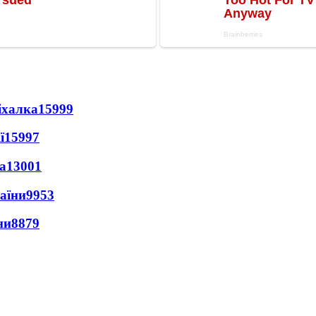
іхалка
15999
ї
15997
а
13001
раїни
9953
ни
8879