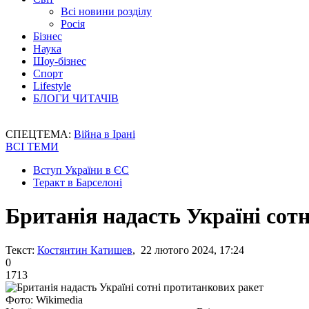
Всі новини розділу
Росія
Бізнес
Наука
Шоу-бізнес
Спорт
Lifestyle
БЛОГИ ЧИТАЧІВ
СПЕЦТЕМА:
Війна в Ірані
ВСІ ТЕМИ
Вступ України в ЄС
Теракт в Барселоні
Британія надасть Україні сот
Текст:
Костянтин Катишев
, 22 лютого 2024, 17:24
0
1713
Фото: Wikimedia