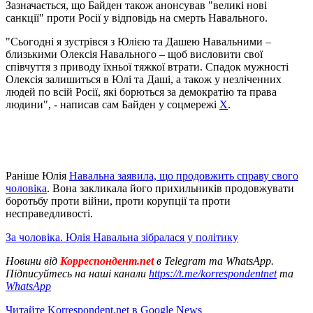
Зазначається, що Байден також анонсував "великі нові
санкції" проти Росії у відповідь на смерть Навального.
"Сьогодні я зустрівся з Юлією та Дашею Навальними –
близькими Олексія Навального – щоб висловити свої
співчуття з приводу їхньої тяжкої втрати. Спадок мужності
Олексія залишиться в Юлі та Даші, а також у незліченних
людей по всій Росії, які борються за демократію та права
людини", - написав сам Байден у соцмережі
X
.
Раніше Юлія
Навальна заявила, що продовжить справу свого
чоловіка
. Вона закликала його прихильників продовжувати
боротьбу проти війни, проти корупції та проти
несправедливості.
За чоловіка. Юлія Навальна зібралася у політику
Новини від
Корреспондент.net
в Telegram та WhatsApp.
Підписуйтесь на наші канали
https://t.me/korrespondentnet
та
WhatsApp
Читайте Korrespondent.net в Google News