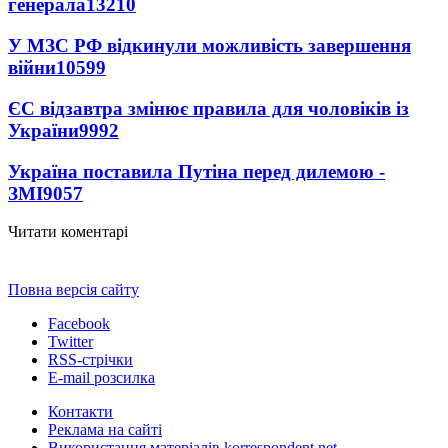
генерала
13210
У МЗС РФ відкинули можливість завершення
війни
10599
ЄС відзавтра змінює правила для чоловіків із
України
9992
Україна поставила Путіна перед дилемою -
ЗМІ
9057
Читати коментарі
Повна версія сайту
Facebook
Twitter
RSS-стрічки
E-mail розсилка
Контакти
Реклама на сайті
Використання матеріалів korrespondent.net