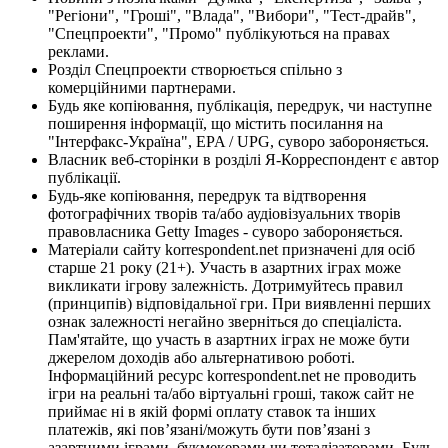
"Регіони", "Гроші", "Влада", "Вибори", "Тест-драйв",
"Спецпроекти", "Промо" публікуються на правах
реклами.
Розділ Спецпроекти створюється спільно з
комерційними партнерами.
Будь яке копіювання, публікація, передрук, чи наступне
поширення інформації, що містить посилання на
"Інтерфакс-Україна", EPA / UPG, суворо забороняється.
Власник веб-сторінки в розділі Я-Корреспондент є автор
публікації.
Будь-яке копіювання, передрук та відтворення
фотографічних творів та/або аудіовізуальних творів
правовласника Getty Images - суворо забороняється.
Матеріали сайту korrespondent.net призначені для осіб
старше 21 року (21+). Участь в азартних іграх може
викликати ігрову залежність. Дотримуйтесь правил
(принципів) відповідальної гри. При виявленні перших
ознак залежності негайно зверніться до спеціаліста.
Пам'ятайте, що участь в азартних іграх не може бути
джерелом доходів або альтернативою роботі.
Інформаційний ресурс korrespondent.net не проводить
ігри на реальні та/або віртуальні гроші, також сайт не
приймає ні в якій формі оплату ставок та інших
платежів, які пов’язані/можуть бути пов’язані з
азартними іграми, букмекерами чи тоталізаторами. Будь-