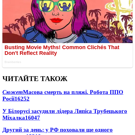
ЧИТАЙТЕ ТАКОЖ
Сюжет
Масова смерть на пляжі. Робота ППО
Росії
16252
У Білорусі засудили лідера Ляпіса Трубецького
Міхалка
16047
Другий за день: у РФ поховали ще одного