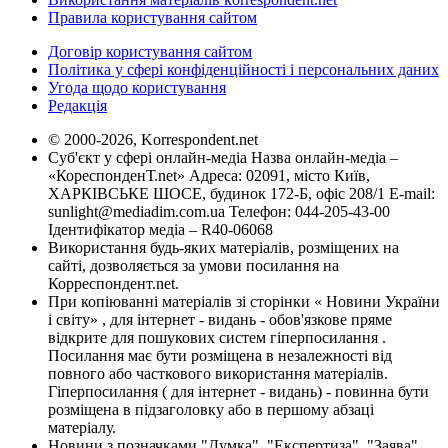
Правила користування сайтом
Договір користування сайтом
Політика у сфері конфіденційності і персональних даних
Угода щодо користування
Редакція
© 2000-2026, Korrespondent.net
Суб'єкт у сфері онлайн-медіа Назва онлайн-медіа –
«КореспонденТ.net» Адреса: 02091, місто Київ,
ХАРКІВСЬКЕ ШОСЕ, будинок 172-Б, офіс 208/1 E-mail:
sunlight@mediadim.com.ua
Телефон: 044-205-43-00
Ідентифікатор медіа – R40-06068
Використання будь-яких матеріалів, розміщених на
сайті, дозволяється за умови посилання на
Корреспондент.net.
При копіюванні матеріалів зі сторінки « Новини України
і світу» , для інтернет - видань - обов'язкове пряме
відкрите для пошукових систем гіперпосилання .
Посилання має бути розміщена в незалежності від
повного або часткового використання матеріалів.
Гіперпосилання ( для інтернет - видань) - повинна бути
розміщена в підзаголовку або в першому абзаці
матеріалу.
Новини з позначками "Думка", "Експертиза", "Заява",