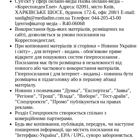
Суб'єкт у сфері онлайн-медіа Назва онлайн-медіа –
«КореспонденТ.net» Адреса: 02091, місто Київ,
ХАРКІВСЬКЕ ШОСЕ, будинок 172-Б, офіс 208/1 E-mail:
sunlight@mediadim.com.ua
Телефон: 044-205-43-00
Ідентифікатор медіа – R40-06068
Використання будь-яких матеріалів, розміщених на
сайті, дозволяється за умови посилання на
Корреспондент.net.
При копіюванні матеріалів зі сторінки « Новини України
і світу» , для інтернет - видань - обов'язкове пряме
відкрите для пошукових систем гіперпосилання .
Посилання має бути розміщена в незалежності від
повного або часткового використання матеріалів.
Гіперпосилання ( для інтернет - видань) - повинна бути
розміщена в підзаголовку або в першому абзаці
матеріалу.
Новини з позначками "Думка", "Експертиза", "Заява",
"Регіони", "Гроші", "Влада", "Вибори", "Тест-драйв",
"Спецпроекти", "Промо" публікуються на правах
реклами.
Розділ Спецпроекти створюється спільно з
комерційними партнерами.
Будь яке копіювання, публікація, передрук, чи наступне
поширення інформації, що містить посилання на
"Інтерфакс-Україна", EPA / UPG, суворо забороняється.