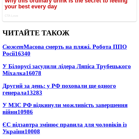
ЧИТАЙТЕ ТАКОЖ
Сюжет
Масова смерть на пляжі. Робота ППО
Росії
16340
У Білорусі засудили лідера Ляпіса Трубецького
Міхалка
16078
Другий за день: у РФ поховали ще одного
генерала
13283
У МЗС РФ відкинули можливість завершення
війни
10986
ЄС відзавтра змінює правила для чоловіків із
України
10008