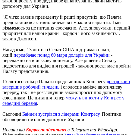
законопроєкту про додаткове фінансування, який містить
допомогу для України.
"Я чітко заявив президенту й решті присутніх, що Палата
представників активно вивчає всі можливі варіанти. І ми
візьмемось за це питання своєчасно. Але, знову-таки, перший
пріоритет для нашої країни - кордон і його захищеність", -
заявив Джонсон.
Нагадаємо, 13 лютого Сенат США підтримав пакет,
який
передбачає понад 60 млрд доларів для України
-
переважно на військову допомогу. Але рішення Сенату
недостатньо для виділення грошей - законопроєкт має пройти
Палату представників.
15 лютого спікер Палати представників Конгресу
достроково
завершив робочий тиждень
і оголосив майже двотижневу
перерву, так і не розглянувши законопроєкт про допомогу
союзникам. Це питання тепер
можуть винести у Конгрес у
середині березня
.
Сьогодні
Байден зустрівся з лідерами Конгресу
. Політики
обговорили питання допомоги України.
Новини від
Корреспондент.net
в Telegram та WhatsApp.