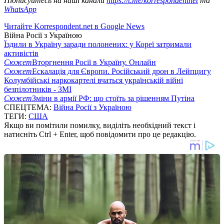
Підписуйтесь на наші канали
https://t.me/korrespondentnet
та
WhatsApp
Читайте Korrespondent.net в Google News
Війна Росії з Україною
Їздили в Україну заради полонених: у Кореї затримали
активістів
Сюжет
Вторгнення Росії в Україну. Онлайн
Сюжет
Ескалація для Європи. Російський дрон в Лейпцигу
Колумбійські наркокартелі вчаться українській війні
безпілотників - ЗМІ
Сюжет
Зміни в армії РФ: що стоїть за рішенням Путіна
СПЕЦТЕМА:
Війна Росії з Україною
ТЕГИ:
США
Якщо ви помітили помилку, виділіть необхідний текст і
натисніть Ctrl + Enter, щоб повідомити про це редакцію.