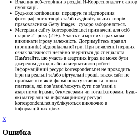
Власник веб-сторінки в розділі Я-Корреспондент є автор
публікації.
Будь-яке копіювання, передрук та відтворення
фотографічних творів та/або аудіовізуальних творів
правовласника Getty Images - суворо забороняється.
Матеріали сайту korrespondent.net призначені для осіб
старше 21 року (21+). Участь в азартних іграх може
викликати ігрову залежність. Дотримуйтесь правил
(принципів) відповідальної гри. При виявленні перших
ознак залежності негайно зверніться до спеціаліста.
Пам'ятайте, що участь в азартних іграх не може бути
джерелом доходів або альтернативою роботі.
Інформаційний ресурс korrespondent.net не проводить
ігри на реальні та/або віртуальні гроші, також сайт не
приймає ні в якій формі оплату ставок та інших
платежів, які пов’язані/можуть бути пов’язані з
азартними іграми, букмекерами чи тоталізаторами. Будь-
які матеріали на інформаційному ресурсі
korrespondent.net публікуються виключно в
інформаційних цілях.
X
Ошибка